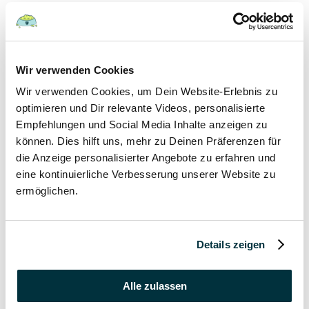
Hunde
22 August 2022
Wir verwenden Cookies
Wir verwenden Cookies, um Dein Website-Erlebnis zu
Hundefutter und Wasser im Urlaub: Worauf sollte
besonders geachtet werden?
optimieren und Dir relevante Videos, personalisierte
Empfehlungen und Social Media Inhalte anzeigen zu
Hunde
können. Dies hilft uns, mehr zu Deinen Präferenzen für
die Anzeige personalisierter Angebote zu erfahren und
17 August 2022
eine kontinuierliche Verbesserung unserer Website zu
ermöglichen.
Was dürfen Katzen nicht essen?
Katzen
Details zeigen
15 August 2022
Vitamin B für den Hund: Für was ist es wichtig?
Alle zulassen