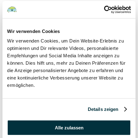
Hunde
22 August 2022
Wir verwenden Cookies
Wir verwenden Cookies, um Dein Website-Erlebnis zu
Hundefutter und Wasser im Urlaub: Worauf sollte
besonders geachtet werden?
optimieren und Dir relevante Videos, personalisierte
Empfehlungen und Social Media Inhalte anzeigen zu
Hunde
können. Dies hilft uns, mehr zu Deinen Präferenzen für
die Anzeige personalisierter Angebote zu erfahren und
17 August 2022
eine kontinuierliche Verbesserung unserer Website zu
ermöglichen.
Was dürfen Katzen nicht essen?
Katzen
Details zeigen
15 August 2022
Vitamin B für den Hund: Für was ist es wichtig?
Alle zulassen