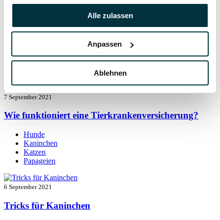
Alle zulassen
7 September 2021
Kaninchen beschäftigen: so bleibt der Alltag
Anpassen
spannend
Kaninchen
Ablehnen
7 September 2021
Wie funktioniert eine Tierkrankenversicherung?
Hunde
Kaninchen
Katzen
Papageien
6 September 2021
Tricks für Kaninchen