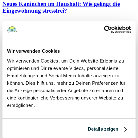
Neues Kaninchen im Haushalt: Wie gelingt die
Eingewöhnung stressfrei?
Kaninchen
19 September 2021
Schutzvertrag – gültig oder nicht?
Wir verwenden Cookies
Wir verwenden Cookies, um Dein Website-Erlebnis zu
Hunde
optimieren und Dir relevante Videos, personalisierte
Kaninchen
Katzen
Empfehlungen und Social Media Inhalte anzeigen zu
Papageien
können. Dies hilft uns, mehr zu Deinen Präferenzen für
die Anzeige personalisierter Angebote zu erfahren und
7 September 2021
eine kontinuierliche Verbesserung unserer Website zu
ermöglichen.
Hygieneregeln beim Tierarzt für Mensch und Tier
Hunde
Kaninchen
Details zeigen
Katzen
Papageien