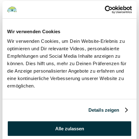
Hunde
22 August 2022
Wir verwenden Cookies
Wir verwenden Cookies, um Dein Website-Erlebnis zu
Hundefutter und Wasser im Urlaub: Worauf sollte
besonders geachtet werden?
optimieren und Dir relevante Videos, personalisierte
Empfehlungen und Social Media Inhalte anzeigen zu
Hunde
können. Dies hilft uns, mehr zu Deinen Präferenzen für
die Anzeige personalisierter Angebote zu erfahren und
17 August 2022
eine kontinuierliche Verbesserung unserer Website zu
ermöglichen.
Was dürfen Katzen nicht essen?
Katzen
Details zeigen
15 August 2022
Vitamin B für den Hund: Für was ist es wichtig?
Alle zulassen