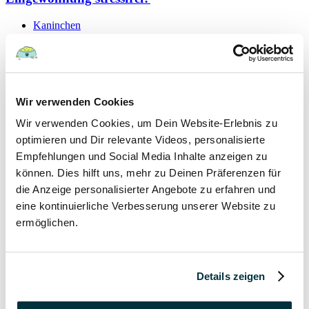
Kaninchen
19 September 2021
Schutzvertrag – gültig oder nicht?
Wir verwenden Cookies
Hunde
Wir verwenden Cookies, um Dein Website-Erlebnis zu
Kaninchen
Katzen
optimieren und Dir relevante Videos, personalisierte
Papageien
Empfehlungen und Social Media Inhalte anzeigen zu
können. Dies hilft uns, mehr zu Deinen Präferenzen für
7 September 2021
die Anzeige personalisierter Angebote zu erfahren und
eine kontinuierliche Verbesserung unserer Website zu
Hygieneregeln beim Tierarzt für Mensch und Tier
ermöglichen.
Hunde
Kaninchen
Katzen
Details zeigen
Papageien