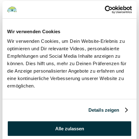
Hunde
22 August 2022
Wir verwenden Cookies
Wir verwenden Cookies, um Dein Website-Erlebnis zu
Hundefutter und Wasser im Urlaub: Worauf sollte
besonders geachtet werden?
optimieren und Dir relevante Videos, personalisierte
Empfehlungen und Social Media Inhalte anzeigen zu
Hunde
können. Dies hilft uns, mehr zu Deinen Präferenzen für
die Anzeige personalisierter Angebote zu erfahren und
17 August 2022
eine kontinuierliche Verbesserung unserer Website zu
ermöglichen.
Was dürfen Katzen nicht essen?
Katzen
Details zeigen
15 August 2022
Vitamin B für den Hund: Für was ist es wichtig?
Alle zulassen