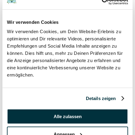
17 November 2021
Wir verwenden Cookies
Grannen bei Hund und Katze
Wir verwenden Cookies, um Dein Website-Erlebnis zu
Hunde
optimieren und Dir relevante Videos, personalisierte
Katzen
Empfehlungen und Social Media Inhalte anzeigen zu
Tierkrankheiten
können. Dies hilft uns, mehr zu Deinen Präferenzen für
die Anzeige personalisierter Angebote zu erfahren und
17 November 2021
eine kontinuierliche Verbesserung unserer Website zu
ermöglichen.
Katzenversicherung ohne Wartezeit
Katzen
Details zeigen
17 November 2021
Katzenversicherung mit Impfung
Alle zulassen
Katzen
Anpassen