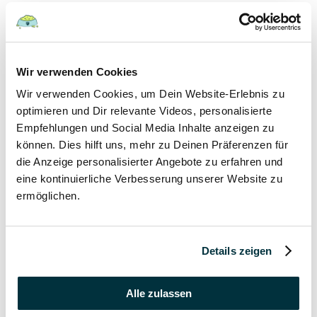
Hunde
22 August 2022
Wir verwenden Cookies
Wir verwenden Cookies, um Dein Website-Erlebnis zu
Hundefutter und Wasser im Urlaub: Worauf sollte
besonders geachtet werden?
optimieren und Dir relevante Videos, personalisierte
Empfehlungen und Social Media Inhalte anzeigen zu
Hunde
können. Dies hilft uns, mehr zu Deinen Präferenzen für
die Anzeige personalisierter Angebote zu erfahren und
17 August 2022
eine kontinuierliche Verbesserung unserer Website zu
ermöglichen.
Was dürfen Katzen nicht essen?
Katzen
Details zeigen
15 August 2022
Vitamin B für den Hund: Für was ist es wichtig?
Alle zulassen