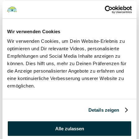
Hunde
22 August 2022
Wir verwenden Cookies
Wir verwenden Cookies, um Dein Website-Erlebnis zu
Hundefutter und Wasser im Urlaub: Worauf sollte
besonders geachtet werden?
optimieren und Dir relevante Videos, personalisierte
Empfehlungen und Social Media Inhalte anzeigen zu
Hunde
können. Dies hilft uns, mehr zu Deinen Präferenzen für
die Anzeige personalisierter Angebote zu erfahren und
17 August 2022
eine kontinuierliche Verbesserung unserer Website zu
ermöglichen.
Was dürfen Katzen nicht essen?
Katzen
Details zeigen
15 August 2022
Vitamin B für den Hund: Für was ist es wichtig?
Alle zulassen