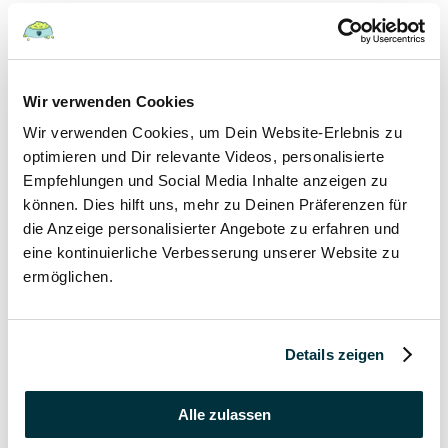
Hunde
22 August 2022
Wir verwenden Cookies
Wir verwenden Cookies, um Dein Website-Erlebnis zu
Hundefutter und Wasser im Urlaub: Worauf sollte
besonders geachtet werden?
optimieren und Dir relevante Videos, personalisierte
Empfehlungen und Social Media Inhalte anzeigen zu
Hunde
können. Dies hilft uns, mehr zu Deinen Präferenzen für
die Anzeige personalisierter Angebote zu erfahren und
17 August 2022
eine kontinuierliche Verbesserung unserer Website zu
ermöglichen.
Was dürfen Katzen nicht essen?
Katzen
Details zeigen
15 August 2022
Vitamin B für den Hund: Für was ist es wichtig?
Alle zulassen