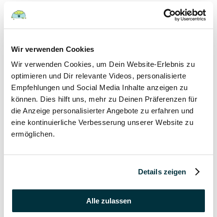
Hunde
22 August 2022
Wir verwenden Cookies
Wir verwenden Cookies, um Dein Website-Erlebnis zu
Hundefutter und Wasser im Urlaub: Worauf sollte
besonders geachtet werden?
optimieren und Dir relevante Videos, personalisierte
Empfehlungen und Social Media Inhalte anzeigen zu
Hunde
können. Dies hilft uns, mehr zu Deinen Präferenzen für
die Anzeige personalisierter Angebote zu erfahren und
17 August 2022
eine kontinuierliche Verbesserung unserer Website zu
ermöglichen.
Was dürfen Katzen nicht essen?
Katzen
Details zeigen
15 August 2022
Vitamin B für den Hund: Für was ist es wichtig?
Alle zulassen