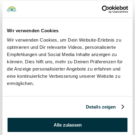
Hunde
22 August 2022
Wir verwenden Cookies
Wir verwenden Cookies, um Dein Website-Erlebnis zu
Hundefutter und Wasser im Urlaub: Worauf sollte
besonders geachtet werden?
optimieren und Dir relevante Videos, personalisierte
Empfehlungen und Social Media Inhalte anzeigen zu
Hunde
können. Dies hilft uns, mehr zu Deinen Präferenzen für
die Anzeige personalisierter Angebote zu erfahren und
17 August 2022
eine kontinuierliche Verbesserung unserer Website zu
ermöglichen.
Was dürfen Katzen nicht essen?
Katzen
Details zeigen
15 August 2022
Vitamin B für den Hund: Für was ist es wichtig?
Alle zulassen