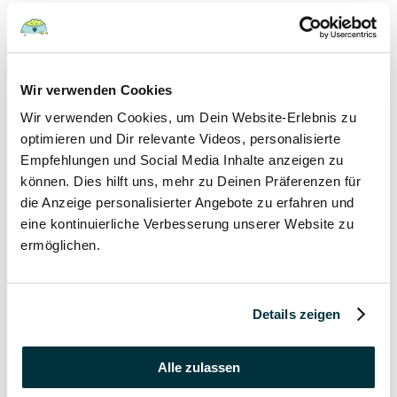
Hunde
22 August 2022
Wir verwenden Cookies
Wir verwenden Cookies, um Dein Website-Erlebnis zu
Hundefutter und Wasser im Urlaub: Worauf sollte
besonders geachtet werden?
optimieren und Dir relevante Videos, personalisierte
Empfehlungen und Social Media Inhalte anzeigen zu
Hunde
können. Dies hilft uns, mehr zu Deinen Präferenzen für
die Anzeige personalisierter Angebote zu erfahren und
17 August 2022
eine kontinuierliche Verbesserung unserer Website zu
ermöglichen.
Was dürfen Katzen nicht essen?
Katzen
Details zeigen
15 August 2022
Vitamin B für den Hund: Für was ist es wichtig?
Alle zulassen