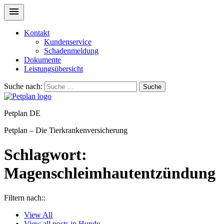
Kontakt
Kundenservice
Schadenmeldung
Dokumente
Leistungsübersicht
Suche nach:
Suche
Petplan DE
Petplan – Die Tierkrankenversicherung
Schlagwort:
Magenschleimhautentzündung
Filtern nach::
View
All
View all posts in
Hunde