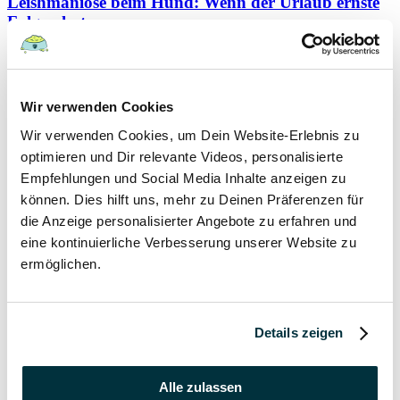
Leishmaniose beim Hund: Wenn der Urlaub ernste
Folgen hat
Hunde
Wir verwenden Cookies
22 August 2022
Wir verwenden Cookies, um Dein Website-Erlebnis zu
Hundefutter und Wasser im Urlaub: Worauf sollte
optimieren und Dir relevante Videos, personalisierte
besonders geachtet werden?
Empfehlungen und Social Media Inhalte anzeigen zu
können. Dies hilft uns, mehr zu Deinen Präferenzen für
Hunde
die Anzeige personalisierter Angebote zu erfahren und
eine kontinuierliche Verbesserung unserer Website zu
17 August 2022
ermöglichen.
Was dürfen Katzen nicht essen?
Katzen
Details zeigen
15 August 2022
Alle zulassen