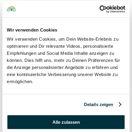
Hunde
22 August 2022
Wir verwenden Cookies
Wir verwenden Cookies, um Dein Website-Erlebnis zu
Hundefutter und Wasser im Urlaub: Worauf sollte
besonders geachtet werden?
optimieren und Dir relevante Videos, personalisierte
Empfehlungen und Social Media Inhalte anzeigen zu
Hunde
können. Dies hilft uns, mehr zu Deinen Präferenzen für
die Anzeige personalisierter Angebote zu erfahren und
17 August 2022
eine kontinuierliche Verbesserung unserer Website zu
ermöglichen.
Was dürfen Katzen nicht essen?
Katzen
Details zeigen
15 August 2022
Vitamin B für den Hund: Für was ist es wichtig?
Alle zulassen