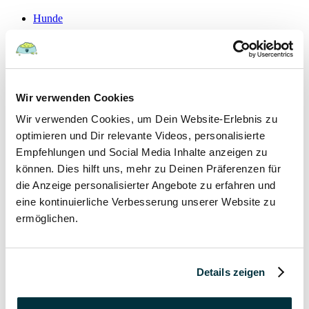
Hunde
22 August 2022
Hundefutter und Wasser im Urlaub: Worauf sollte
Wir verwenden Cookies
besonders geachtet werden?
Wir verwenden Cookies, um Dein Website-Erlebnis zu
Hunde
optimieren und Dir relevante Videos, personalisierte
Empfehlungen und Social Media Inhalte anzeigen zu
können. Dies hilft uns, mehr zu Deinen Präferenzen für
15 August 2022
die Anzeige personalisierter Angebote zu erfahren und
Vitamin B für den Hund: Für was ist es wichtig?
eine kontinuierliche Verbesserung unserer Website zu
ermöglichen.
Hunde
13 August 2022
Details zeigen
Taurin für Hunde: Was ist das und warum ist es
wichtig?