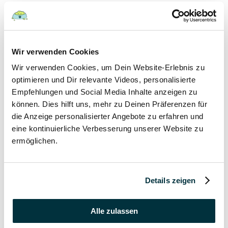
Hunde
22 August 2022
Wir verwenden Cookies
Wir verwenden Cookies, um Dein Website-Erlebnis zu
Hundefutter und Wasser im Urlaub: Worauf sollte
besonders geachtet werden?
optimieren und Dir relevante Videos, personalisierte
Empfehlungen und Social Media Inhalte anzeigen zu
Hunde
können. Dies hilft uns, mehr zu Deinen Präferenzen für
die Anzeige personalisierter Angebote zu erfahren und
17 August 2022
eine kontinuierliche Verbesserung unserer Website zu
ermöglichen.
Was dürfen Katzen nicht essen?
Katzen
Details zeigen
15 August 2022
Vitamin B für den Hund: Für was ist es wichtig?
Alle zulassen