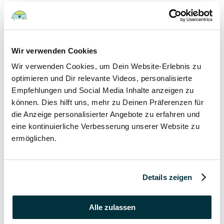
Hunde
22 August 2022
Wir verwenden Cookies
Wir verwenden Cookies, um Dein Website-Erlebnis zu
Hundefutter und Wasser im Urlaub: Worauf sollte
besonders geachtet werden?
optimieren und Dir relevante Videos, personalisierte
Empfehlungen und Social Media Inhalte anzeigen zu
Hunde
können. Dies hilft uns, mehr zu Deinen Präferenzen für
die Anzeige personalisierter Angebote zu erfahren und
17 August 2022
eine kontinuierliche Verbesserung unserer Website zu
ermöglichen.
Was dürfen Katzen nicht essen?
Katzen
Details zeigen
15 August 2022
Vitamin B für den Hund: Für was ist es wichtig?
Alle zulassen