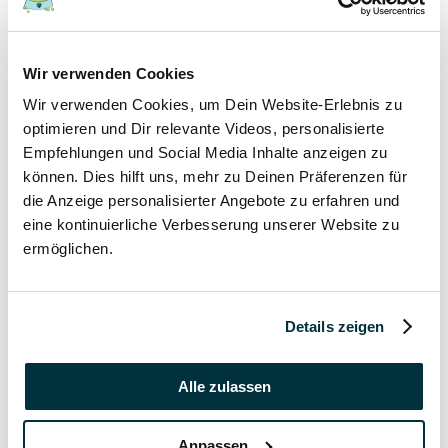
17 November 2021
Wir verwenden Cookies
Grannen bei Hund und Katze
Wir verwenden Cookies, um Dein Website-Erlebnis zu
Hunde
optimieren und Dir relevante Videos, personalisierte
Katzen
Empfehlungen und Social Media Inhalte anzeigen zu
Tierkrankheiten
können. Dies hilft uns, mehr zu Deinen Präferenzen für
die Anzeige personalisierter Angebote zu erfahren und
17 November 2021
eine kontinuierliche Verbesserung unserer Website zu
ermöglichen.
Katzenversicherung ohne Wartezeit
Katzen
Details zeigen
17 November 2021
Katzenversicherung mit Impfung
Alle zulassen
Katzen
Anpassen