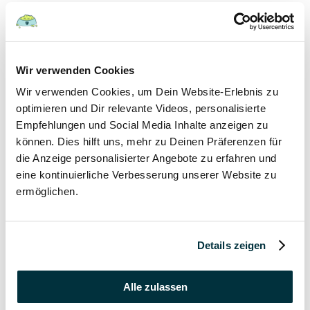
Hunde
22 August 2022
Wir verwenden Cookies
Wir verwenden Cookies, um Dein Website-Erlebnis zu
Hundefutter und Wasser im Urlaub: Worauf sollte
besonders geachtet werden?
optimieren und Dir relevante Videos, personalisierte
Empfehlungen und Social Media Inhalte anzeigen zu
Hunde
können. Dies hilft uns, mehr zu Deinen Präferenzen für
die Anzeige personalisierter Angebote zu erfahren und
17 August 2022
eine kontinuierliche Verbesserung unserer Website zu
ermöglichen.
Was dürfen Katzen nicht essen?
Katzen
Details zeigen
15 August 2022
Vitamin B für den Hund: Für was ist es wichtig?
Alle zulassen