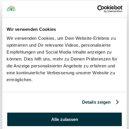
Hunde
22 August 2022
Wir verwenden Cookies
Wir verwenden Cookies, um Dein Website-Erlebnis zu
Hundefutter und Wasser im Urlaub: Worauf sollte
besonders geachtet werden?
optimieren und Dir relevante Videos, personalisierte
Empfehlungen und Social Media Inhalte anzeigen zu
Hunde
können. Dies hilft uns, mehr zu Deinen Präferenzen für
die Anzeige personalisierter Angebote zu erfahren und
17 August 2022
eine kontinuierliche Verbesserung unserer Website zu
ermöglichen.
Was dürfen Katzen nicht essen?
Katzen
Details zeigen
15 August 2022
Vitamin B für den Hund: Für was ist es wichtig?
Alle zulassen