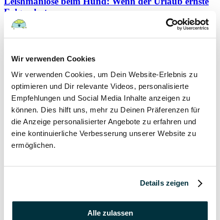
Leishmaniose beim Hund: Wenn der Urlaub ernste
Folgen hat
Hunde
Wir verwenden Cookies
22 August 2022
Wir verwenden Cookies, um Dein Website-Erlebnis zu
Hundefutter und Wasser im Urlaub: Worauf sollte
optimieren und Dir relevante Videos, personalisierte
besonders geachtet werden?
Empfehlungen und Social Media Inhalte anzeigen zu
können. Dies hilft uns, mehr zu Deinen Präferenzen für
Hunde
die Anzeige personalisierter Angebote zu erfahren und
eine kontinuierliche Verbesserung unserer Website zu
17 August 2022
ermöglichen.
Was dürfen Katzen nicht essen?
Katzen
Details zeigen
15 August 2022
Alle zulassen