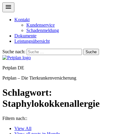
Kontakt
Kundenservice
Schadenmeldung
Dokumente
Leistungsübersicht
Suche nach:
Suche
Petplan DE
Petplan – Die Tierkrankenversicherung
Schlagwort:
Staphylokokkenallergie
Filtern nach::
View
All
View all posts in
Hunde