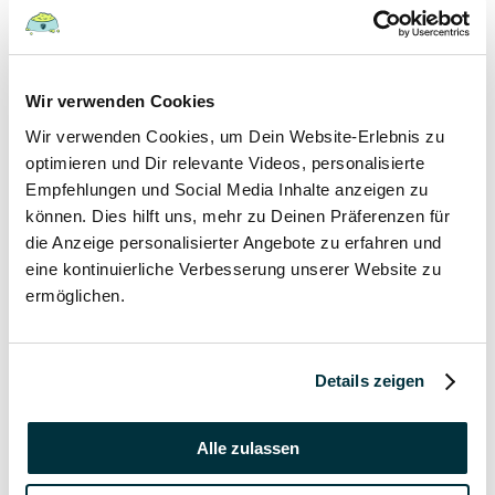
Katzen
17 November 2021
Wir verwenden Cookies
Grannen bei Hund und Katze
Wir verwenden Cookies, um Dein Website-Erlebnis zu
optimieren und Dir relevante Videos, personalisierte
Hunde
Empfehlungen und Social Media Inhalte anzeigen zu
Katzen
können. Dies hilft uns, mehr zu Deinen Präferenzen für
Tierkrankheiten
die Anzeige personalisierter Angebote zu erfahren und
eine kontinuierliche Verbesserung unserer Website zu
17 November 2021
ermöglichen.
Katzenversicherung ohne Wartezeit
Katzen
Details zeigen
17 November 2021
Alle zulassen
Katzenversicherung mit Impfung