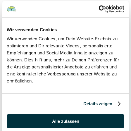
Hunde
22 August 2022
Wir verwenden Cookies
Wir verwenden Cookies, um Dein Website-Erlebnis zu
Hundefutter und Wasser im Urlaub: Worauf sollte
besonders geachtet werden?
optimieren und Dir relevante Videos, personalisierte
Empfehlungen und Social Media Inhalte anzeigen zu
Hunde
können. Dies hilft uns, mehr zu Deinen Präferenzen für
die Anzeige personalisierter Angebote zu erfahren und
17 August 2022
eine kontinuierliche Verbesserung unserer Website zu
ermöglichen.
Was dürfen Katzen nicht essen?
Katzen
Details zeigen
15 August 2022
Vitamin B für den Hund: Für was ist es wichtig?
Alle zulassen