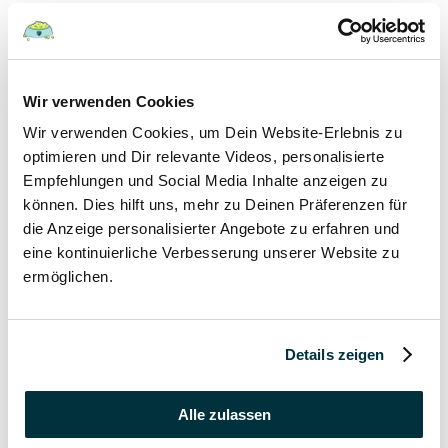
Hunde
22 August 2022
Wir verwenden Cookies
Wir verwenden Cookies, um Dein Website-Erlebnis zu
Hundefutter und Wasser im Urlaub: Worauf sollte
besonders geachtet werden?
optimieren und Dir relevante Videos, personalisierte
Empfehlungen und Social Media Inhalte anzeigen zu
Hunde
können. Dies hilft uns, mehr zu Deinen Präferenzen für
die Anzeige personalisierter Angebote zu erfahren und
17 August 2022
eine kontinuierliche Verbesserung unserer Website zu
ermöglichen.
Was dürfen Katzen nicht essen?
Katzen
Details zeigen
15 August 2022
Vitamin B für den Hund: Für was ist es wichtig?
Alle zulassen