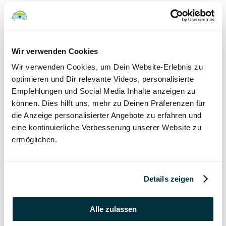
Hunde
22 August 2022
Wir verwenden Cookies
Wir verwenden Cookies, um Dein Website-Erlebnis zu
Hundefutter und Wasser im Urlaub: Worauf sollte
besonders geachtet werden?
optimieren und Dir relevante Videos, personalisierte
Empfehlungen und Social Media Inhalte anzeigen zu
Hunde
können. Dies hilft uns, mehr zu Deinen Präferenzen für
die Anzeige personalisierter Angebote zu erfahren und
17 August 2022
eine kontinuierliche Verbesserung unserer Website zu
ermöglichen.
Was dürfen Katzen nicht essen?
Katzen
Details zeigen
15 August 2022
Vitamin B für den Hund: Für was ist es wichtig?
Alle zulassen