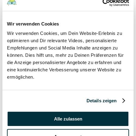
19 September 2021
Kann man Welpen mit Erkältung anstecken?
Wir verwenden Cookies
Hunde
Wir verwenden Cookies, um Dein Website-Erlebnis zu
Welpen
optimieren und Dir relevante Videos, personalisierte
Empfehlungen und Social Media Inhalte anzeigen zu
19 September 2021
können. Dies hilft uns, mehr zu Deinen Präferenzen für
die Anzeige personalisierter Angebote zu erfahren und
In welchem Alter gibt man Welpen ab?
eine kontinuierliche Verbesserung unserer Website zu
Hunde
ermöglichen.
Welpen
19 September 2021
Details zeigen
Wann haben Welpen Zahnwechsel?
Alle zulassen
Hunde
Welpen