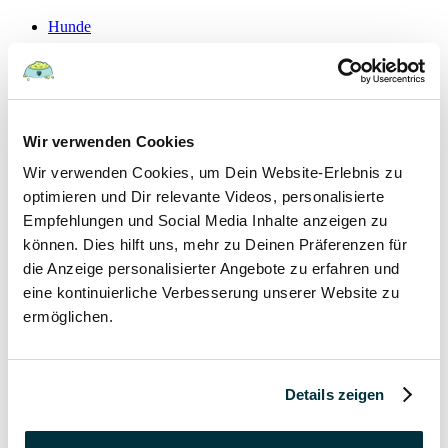
Hunde
22 August 2022
Hundefutter und Wasser im Urlaub: Worauf sollte
Wir verwenden Cookies
besonders geachtet werden?
Wir verwenden Cookies, um Dein Website-Erlebnis zu
Hunde
optimieren und Dir relevante Videos, personalisierte
Empfehlungen und Social Media Inhalte anzeigen zu
können. Dies hilft uns, mehr zu Deinen Präferenzen für
15 August 2022
die Anzeige personalisierter Angebote zu erfahren und
Vitamin B für den Hund: Für was ist es wichtig?
eine kontinuierliche Verbesserung unserer Website zu
ermöglichen.
Hunde
13 August 2022
Details zeigen
Taurin für Hunde: Was ist das und warum ist es
wichtig?