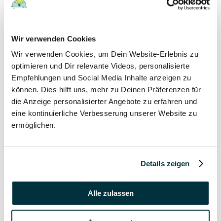
19 September 2021
In welchem Alter gibt man Welpen ab?
Wir verwenden Cookies
Hunde
Wir verwenden Cookies, um Dein Website-Erlebnis zu
Welpen
optimieren und Dir relevante Videos, personalisierte
Empfehlungen und Social Media Inhalte anzeigen zu
19 September 2021
können. Dies hilft uns, mehr zu Deinen Präferenzen für
die Anzeige personalisierter Angebote zu erfahren und
Wann haben Welpen Zahnwechsel?
eine kontinuierliche Verbesserung unserer Website zu
Hunde
ermöglichen.
Welpen
19 September 2021
Details zeigen
Kann man Welpen mit Erkältung anstecken?
Alle zulassen
Hunde
Welpen