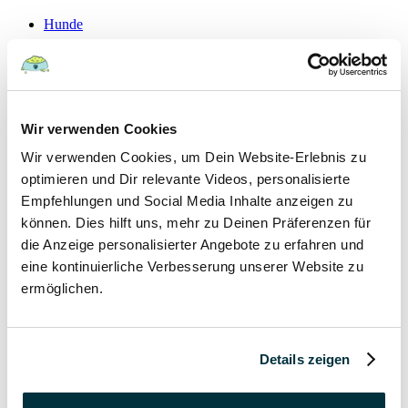
Hunde
22 August 2022
Hundefutter und Wasser im Urlaub: Worauf sollte
Wir verwenden Cookies
besonders geachtet werden?
Wir verwenden Cookies, um Dein Website-Erlebnis zu
Hunde
optimieren und Dir relevante Videos, personalisierte
Empfehlungen und Social Media Inhalte anzeigen zu
können. Dies hilft uns, mehr zu Deinen Präferenzen für
15 August 2022
die Anzeige personalisierter Angebote zu erfahren und
Vitamin B für den Hund: Für was ist es wichtig?
eine kontinuierliche Verbesserung unserer Website zu
ermöglichen.
Hunde
13 August 2022
Details zeigen
Taurin für Hunde: Was ist das und warum ist es
wichtig?