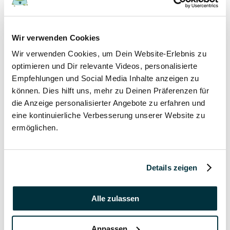
17 November 2021
Wir verwenden Cookies
Grannen bei Hund und Katze
Wir verwenden Cookies, um Dein Website-Erlebnis zu
Hunde
optimieren und Dir relevante Videos, personalisierte
Katzen
Empfehlungen und Social Media Inhalte anzeigen zu
Tierkrankheiten
können. Dies hilft uns, mehr zu Deinen Präferenzen für
die Anzeige personalisierter Angebote zu erfahren und
17 November 2021
eine kontinuierliche Verbesserung unserer Website zu
ermöglichen.
Katzenversicherung ohne Wartezeit
Katzen
Details zeigen
17 November 2021
Katzenversicherung mit Impfung
Alle zulassen
Katzen
Anpassen