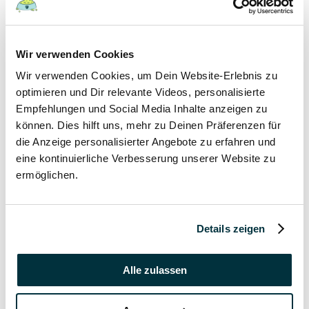
19 September 2021
Wann haben Welpen Zahnwechsel?
Wir verwenden Cookies
Hunde
Wir verwenden Cookies, um Dein Website-Erlebnis zu
Welpen
optimieren und Dir relevante Videos, personalisierte
Empfehlungen und Social Media Inhalte anzeigen zu
19 September 2021
können. Dies hilft uns, mehr zu Deinen Präferenzen für
die Anzeige personalisierter Angebote zu erfahren und
Kann man Welpen mit Erkältung anstecken?
eine kontinuierliche Verbesserung unserer Website zu
Hunde
ermöglichen.
Welpen
19 September 2021
Details zeigen
In welchem Alter gibt man Welpen ab?
Alle zulassen
Hunde
Welpen