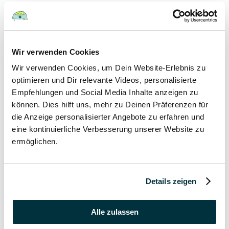
Hunde
22 August 2022
Wir verwenden Cookies
Wir verwenden Cookies, um Dein Website-Erlebnis zu
Hundefutter und Wasser im Urlaub: Worauf sollte
besonders geachtet werden?
optimieren und Dir relevante Videos, personalisierte
Empfehlungen und Social Media Inhalte anzeigen zu
Hunde
können. Dies hilft uns, mehr zu Deinen Präferenzen für
die Anzeige personalisierter Angebote zu erfahren und
17 August 2022
eine kontinuierliche Verbesserung unserer Website zu
ermöglichen.
Was dürfen Katzen nicht essen?
Katzen
Details zeigen
15 August 2022
Vitamin B für den Hund: Für was ist es wichtig?
Alle zulassen