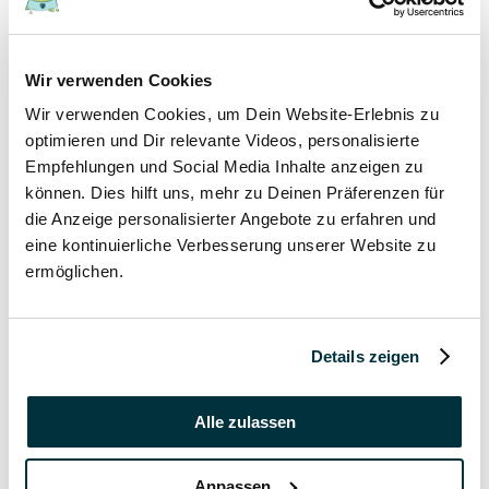
17 November 2021
Wir verwenden Cookies
Grannen bei Hund und Katze
Wir verwenden Cookies, um Dein Website-Erlebnis zu
Hunde
optimieren und Dir relevante Videos, personalisierte
Katzen
Empfehlungen und Social Media Inhalte anzeigen zu
Tierkrankheiten
können. Dies hilft uns, mehr zu Deinen Präferenzen für
die Anzeige personalisierter Angebote zu erfahren und
17 November 2021
eine kontinuierliche Verbesserung unserer Website zu
ermöglichen.
Katzenversicherung ohne Wartezeit
Katzen
Details zeigen
17 November 2021
Katzenversicherung mit Impfung
Alle zulassen
Katzen
Anpassen