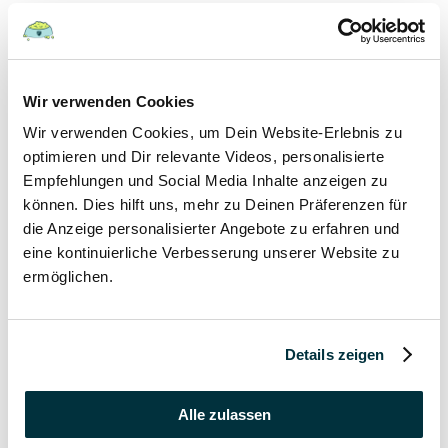
Hunde
22 August 2022
Wir verwenden Cookies
Wir verwenden Cookies, um Dein Website-Erlebnis zu
Hundefutter und Wasser im Urlaub: Worauf sollte
besonders geachtet werden?
optimieren und Dir relevante Videos, personalisierte
Empfehlungen und Social Media Inhalte anzeigen zu
Hunde
können. Dies hilft uns, mehr zu Deinen Präferenzen für
die Anzeige personalisierter Angebote zu erfahren und
17 August 2022
eine kontinuierliche Verbesserung unserer Website zu
ermöglichen.
Was dürfen Katzen nicht essen?
Katzen
Details zeigen
15 August 2022
Vitamin B für den Hund: Für was ist es wichtig?
Alle zulassen