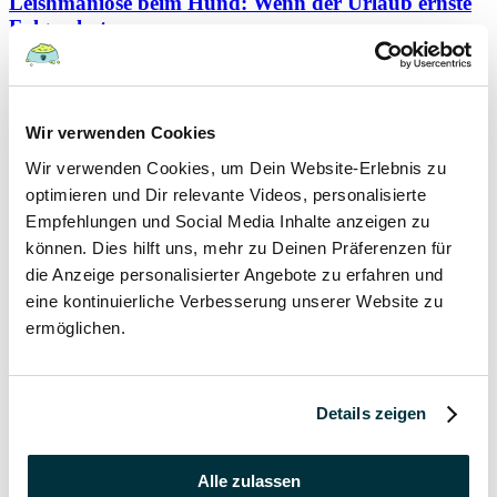
Leishmaniose beim Hund: Wenn der Urlaub ernste
Folgen hat
Hunde
Wir verwenden Cookies
22 August 2022
Wir verwenden Cookies, um Dein Website-Erlebnis zu
Hundefutter und Wasser im Urlaub: Worauf sollte
optimieren und Dir relevante Videos, personalisierte
besonders geachtet werden?
Empfehlungen und Social Media Inhalte anzeigen zu
können. Dies hilft uns, mehr zu Deinen Präferenzen für
Hunde
die Anzeige personalisierter Angebote zu erfahren und
eine kontinuierliche Verbesserung unserer Website zu
17 August 2022
ermöglichen.
Was dürfen Katzen nicht essen?
Katzen
Details zeigen
15 August 2022
Alle zulassen