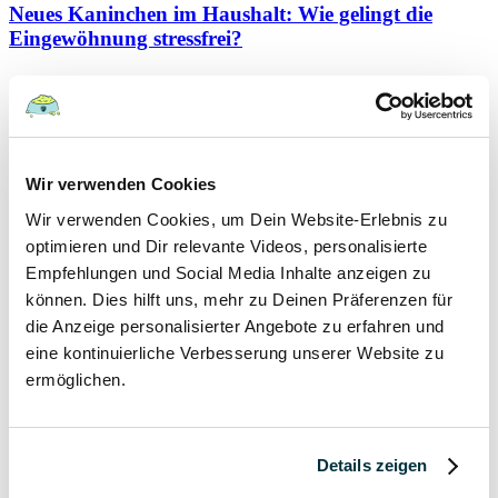
Neues Kaninchen im Haushalt: Wie gelingt die
Eingewöhnung stressfrei?
Kaninchen
19 September 2021
Schutzvertrag – gültig oder nicht?
Wir verwenden Cookies
Wir verwenden Cookies, um Dein Website-Erlebnis zu
Hunde
optimieren und Dir relevante Videos, personalisierte
Kaninchen
Katzen
Empfehlungen und Social Media Inhalte anzeigen zu
Papageien
können. Dies hilft uns, mehr zu Deinen Präferenzen für
die Anzeige personalisierter Angebote zu erfahren und
7 September 2021
eine kontinuierliche Verbesserung unserer Website zu
ermöglichen.
Hygieneregeln beim Tierarzt für Mensch und Tier
Hunde
Kaninchen
Details zeigen
Katzen
Papageien