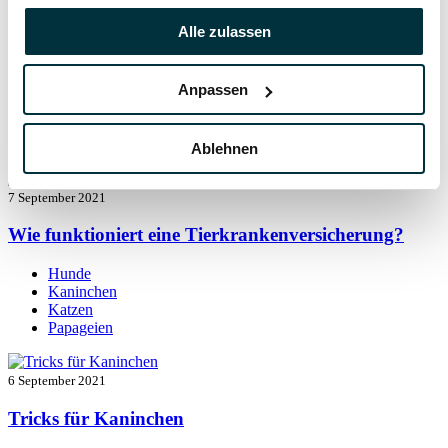
Alle zulassen
7 September 2021
Kaninchen beschäftigen: so bleibt der Alltag
Anpassen
spannend
Kaninchen
Ablehnen
7 September 2021
Wie funktioniert eine Tierkrankenversicherung?
Hunde
Kaninchen
Katzen
Papageien
6 September 2021
Tricks für Kaninchen