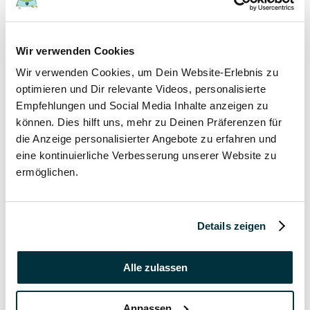
17 November 2021
Wir verwenden Cookies
Grannen bei Hund und Katze
Wir verwenden Cookies, um Dein Website-Erlebnis zu
Hunde
optimieren und Dir relevante Videos, personalisierte
Katzen
Empfehlungen und Social Media Inhalte anzeigen zu
Tierkrankheiten
können. Dies hilft uns, mehr zu Deinen Präferenzen für
die Anzeige personalisierter Angebote zu erfahren und
17 November 2021
eine kontinuierliche Verbesserung unserer Website zu
ermöglichen.
Katzenversicherung ohne Wartezeit
Katzen
Details zeigen
17 November 2021
Katzenversicherung mit Impfung
Alle zulassen
Katzen
Anpassen