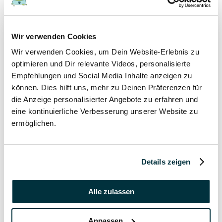
17 November 2021
Wir verwenden Cookies
Grannen bei Hund und Katze
Wir verwenden Cookies, um Dein Website-Erlebnis zu
Hunde
optimieren und Dir relevante Videos, personalisierte
Katzen
Empfehlungen und Social Media Inhalte anzeigen zu
Tierkrankheiten
können. Dies hilft uns, mehr zu Deinen Präferenzen für
die Anzeige personalisierter Angebote zu erfahren und
17 November 2021
eine kontinuierliche Verbesserung unserer Website zu
ermöglichen.
Katzenversicherung ohne Wartezeit
Katzen
Details zeigen
17 November 2021
Katzenversicherung mit Impfung
Alle zulassen
Katzen
Anpassen