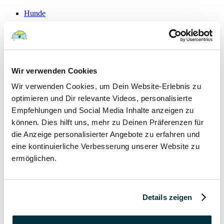
Hunde
22 August 2022
Hundefutter und Wasser im Urlaub: Worauf sollte
Wir verwenden Cookies
besonders geachtet werden?
Wir verwenden Cookies, um Dein Website-Erlebnis zu
Hunde
optimieren und Dir relevante Videos, personalisierte
Empfehlungen und Social Media Inhalte anzeigen zu
können. Dies hilft uns, mehr zu Deinen Präferenzen für
15 August 2022
die Anzeige personalisierter Angebote zu erfahren und
Vitamin B für den Hund: Für was ist es wichtig?
eine kontinuierliche Verbesserung unserer Website zu
ermöglichen.
Hunde
13 August 2022
Details zeigen
Taurin für Hunde: Was ist das und warum ist es
wichtig?