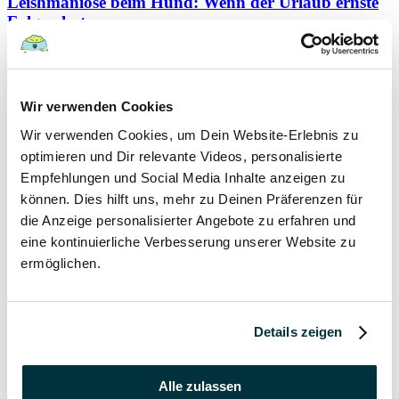
Leishmaniose beim Hund: Wenn der Urlaub ernste
Folgen hat
Hunde
Wir verwenden Cookies
22 August 2022
Wir verwenden Cookies, um Dein Website-Erlebnis zu
Hundefutter und Wasser im Urlaub: Worauf sollte
optimieren und Dir relevante Videos, personalisierte
besonders geachtet werden?
Empfehlungen und Social Media Inhalte anzeigen zu
können. Dies hilft uns, mehr zu Deinen Präferenzen für
Hunde
die Anzeige personalisierter Angebote zu erfahren und
eine kontinuierliche Verbesserung unserer Website zu
17 August 2022
ermöglichen.
Was dürfen Katzen nicht essen?
Katzen
Details zeigen
15 August 2022
Alle zulassen