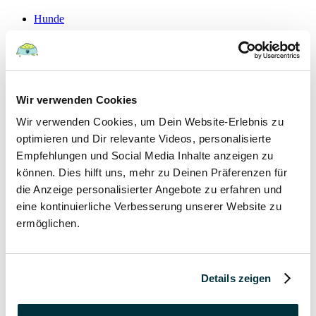
Hunde
22 August 2022
Hundefutter und Wasser im Urlaub: Worauf sollte
Wir verwenden Cookies
besonders geachtet werden?
Wir verwenden Cookies, um Dein Website-Erlebnis zu
Hunde
optimieren und Dir relevante Videos, personalisierte
Empfehlungen und Social Media Inhalte anzeigen zu
können. Dies hilft uns, mehr zu Deinen Präferenzen für
15 August 2022
die Anzeige personalisierter Angebote zu erfahren und
Vitamin B für den Hund: Für was ist es wichtig?
eine kontinuierliche Verbesserung unserer Website zu
ermöglichen.
Hunde
13 August 2022
Details zeigen
Taurin für Hunde: Was ist das und warum ist es
wichtig?