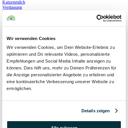
Katzenmilch
Verdauung
Beruhigung
Katzenverhalten
Schnurren
Selbstheilung
Gehorsam
Hundeerziehung
Wir verwenden Cookies
Hundeführerschein
Wir verwenden Cookies, um Dein Website-Erlebnis zu
Prüfung
Sachkundenachweis
optimieren und Dir relevante Videos, personalisierte
Sozialverträglichkeit
Empfehlungen und Social Media Inhalte anzeigen zu
Bloodhound
können. Dies hilft uns, mehr zu Deinen Präferenzen für
Hundesport
Mantrailing
die Anzeige personalisierter Angebote zu erfahren und
Rettungshund
eine kontinuierliche Verbesserung unserer Website zu
Schäferhund
ermöglichen.
Schweißhund
exzessives Lecken
Niesen
Hepatitis
Impfen
Details zeigen
Leptospirose
Parvovirose
Staupe
Alle zulassen