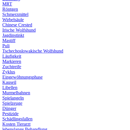
MRT
Röntgen
Schmerzmittel
Wirbelsäule
Chinese Crested
Irische Wolfshund
Jagdinstinkt
Mastiff
Puli
Tschechoslowakische Wolfshund
Läufigkeit
Markieren
Zuchtreife
Zyklus
Eingewöhnungsphase
Kauseil
Libellen
Murmelbahnen
Spielangeln
Spielzeuge
Dünger
Pestizide
Schädlingsfallen
Kosten Tierarzt
lebenslange Behandlung