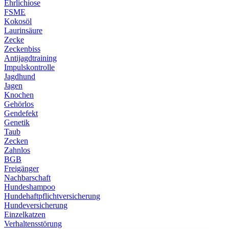
Ehrlichiose
FSME
Kokosöl
Laurinsäure
Zecke
Zeckenbiss
Antijagdtraining
Impulskontrolle
Jagdhund
Jagen
Knochen
Gehörlos
Gendefekt
Genetik
Taub
Zecken
Zahnlos
BGB
Freigänger
Nachbarschaft
Hundeshampoo
Hundehaftpflichtversicherung
Hundeversicherung
Einzelkatzen
Verhaltensstörung