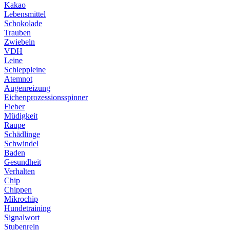
Kakao
Lebensmittel
Schokolade
Trauben
Zwiebeln
VDH
Leine
Schleppleine
Atemnot
Augenreizung
Eichenprozessionsspinner
Fieber
Müdigkeit
Raupe
Schädlinge
Schwindel
Baden
Gesundheit
Verhalten
Chip
Chippen
Mikrochip
Hundetraining
Signalwort
Stubenrein