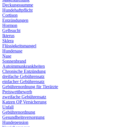
Deckungssumme
Hundehaftpflicht
Cortison
Entzündungen
Hormon
Gelbsucht
Ikterus
Sklera
Flüssigkeitsmangel
Hundenase
Nase
Sonnenbrand
Autoimmunkrankheiten
Chronische Entzündung
dreifache Gebührensatz
einfacher Gebührensatz
Gebührenordnung für Tierärzte
Preiswettbewerb
zweifache Gebührensatz
Katzen OP Versicherung
Unfall
Gebührenordnung
Gesundheitsversorgung
Hundepension