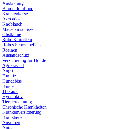
Ausbildung
Blindenführhund
Krankenkasse
Avocados
Knoblauch
Macadamianüsse
Obstkerne
Rohe Kartoffeln
Rohes Schweinefleisch
Rosinen
Auslandschutz
Versicherung für Hunde
Agressivität
Angst
Familie
Hundebiss
Kinder
Therapie
Hyperaktiv
Tierarzrechnung
Chronische Krankheiten
Krankenversicherung
Krankheiten
Ausruhen
Auto