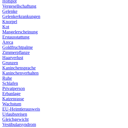
Hotspot
Vergesellschaftung
Gelenke
Gelenkerkrankungen
Knorpel
Kot
Mangelerscheinung
Erstausstattung
Areca
Goldfruchtpalme
Zimmerpflanze
Haarverlust
Grunzen
Kaninchensprache
Kaninchenverhalten
Ruhe
Schlafen
Privatperson
Erbanlage
Katzenrasse
Wachstum
EU-Heimtierausweis
Urlaubsreisen
Gleichgewicht
Vestibularsyndrom