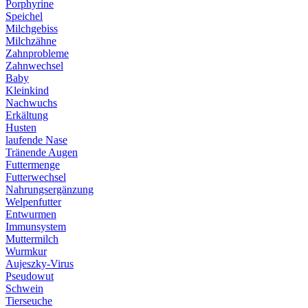
Porphyrine
Speichel
Milchgebiss
Milchzähne
Zahnprobleme
Zahnwechsel
Baby
Kleinkind
Nachwuchs
Erkältung
Husten
laufende Nase
Tränende Augen
Futtermenge
Futterwechsel
Nahrungsergänzung
Welpenfutter
Entwurmen
Immunsystem
Muttermilch
Wurmkur
Aujeszky-Virus
Pseudowut
Schwein
Tierseuche