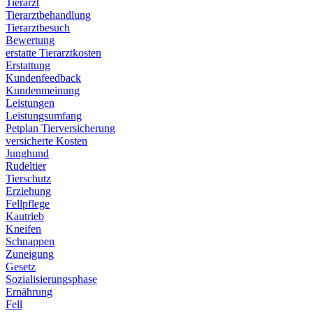
Tierarzt
Tierarztbehandlung
Tierarztbesuch
Bewertung
erstatte Tierarztkosten
Erstattung
Kundenfeedback
Kundenmeinung
Leistungen
Leistungsumfang
Petplan Tierversicherung
versicherte Kosten
Junghund
Rudeltier
Tierschutz
Erziehung
Fellpflege
Kautrieb
Kneifen
Schnappen
Zuneigung
Gesetz
Sozialisierungsphase
Ernährung
Fell