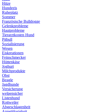
Hitze
Hundeeis
Ruheplatz
Sommer
Französische Bulldogge
Gelenkprobleme
Hautprobleme
Tierarztkosten Hund
Pitbull
Sozialisierung
Wesen
Eiskreationen
Feinschmecker
Hüttenkäse
Joghurt
Milchprodukte
Obst
Beagle
Jagdhunde
Versicherung
welpensicher
Listenhund
Rottweiler
Abgeschlagenheit
Appetitlosigkeit