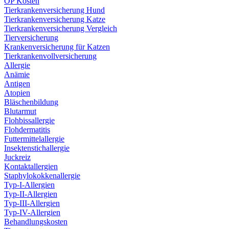
OP Kosten
Tierkrankenversicherung Hund
Tierkrankenversicherung Katze
Tierkrankenversicherung Vergleich
Tierversicherung
Krankenversicherung für Katzen
Tierkrankenvollversicherung
Allergie
Anämie
Antigen
Atopien
Bläschenbildung
Blutarmut
Flohbissallergie
Flohdermatitis
Futtermittelallergie
Insektenstichallergie
Juckreiz
Kontaktallergien
Staphylokokkenallergie
Typ-I-Allergien
Typ-II-Allergien
Typ-III-Allergien
Typ-IV-Allergien
Behandlungskosten