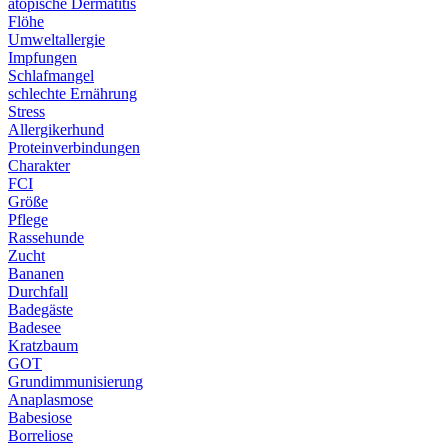
atopische Dermatitis
Flöhe
Umweltallergie
Impfungen
Schlafmangel
schlechte Ernährung
Stress
Allergikerhund
Proteinverbindungen
Charakter
FCI
Größe
Pflege
Rassehunde
Zucht
Bananen
Durchfall
Badegäste
Badesee
Kratzbaum
GOT
Grundimmunisierung
Anaplasmose
Babesiose
Borreliose