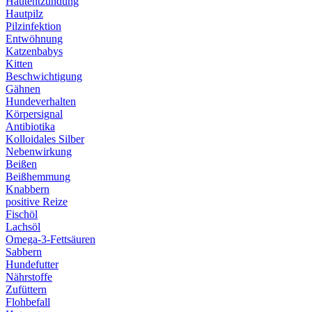
Hautentzündung
Hautpilz
Pilzinfektion
Entwöhnung
Katzenbabys
Kitten
Beschwichtigung
Gähnen
Hundeverhalten
Körpersignal
Antibiotika
Kolloidales Silber
Nebenwirkung
Beißen
Beißhemmung
Knabbern
positive Reize
Fischöl
Lachsöl
Omega-3-Fettsäuren
Sabbern
Hundefutter
Nährstoffe
Zufüttern
Flohbefall