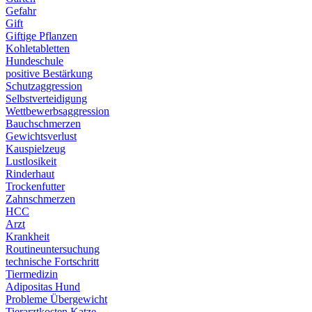
Gefahr
Gift
Giftige Pflanzen
Kohletabletten
Hundeschule
positive Bestärkung
Schutzaggression
Selbstverteidigung
Wettbewerbsaggression
Bauchschmerzen
Gewichtsverlust
Kauspielzeug
Lustlosikeit
Rinderhaut
Trockenfutter
Zahnschmerzen
HCC
Arzt
Krankheit
Routineuntersuchung
technische Fortschritt
Tiermedizin
Adipositas Hund
Probleme Übergewicht
Tierarztkosten Katze