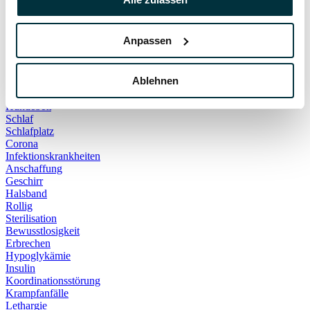
Hauskatze
Kater
Katzenspielzeug
Anpassen
Kälte
Leckerlies
Leinenführigkeit
Ablehnen
Leinenpflicht
Schmerzen
Hundebett
Schlaf
Schlafplatz
Corona
Infektionskrankheiten
Anschaffung
Geschirr
Halsband
Rollig
Sterilisation
Bewusstlosigkeit
Erbrechen
Hypoglykämie
Insulin
Koordinationsstörung
Krampfanfälle
Lethargie