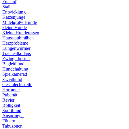
Freilauf
Stall
Entwicklung
Katzenjunge
Mittelgroße Hunde
kleine Hunde
Kleine Hunderassen
Hausstaubmilben
Herzprobleme
Lungenwürmer
Trachealkollaps
Zwingerhusten
Begleithund
Hundehaltung
Spielkamerad
Zweithund
Geschlechtsreife
Hormone
Pubertät
Revier
Rolligkeit
Sporthund
Anspringen
Füttern
Tabuzonen