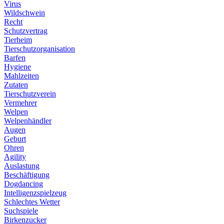
Virus
Wildschwein
Recht
Schutzvertrag
Tierheim
Tierschutzorganisation
Barfen
Hygiene
Mahlzeiten
Zutaten
Tierschutzverein
Vermehrer
Welpen
Welpenhändler
Augen
Geburt
Ohren
Agility
Auslastung
Beschäftigung
Dogdancing
Intelligenzspielzeug
Schlechtes Wetter
Suchspiele
Birkenzucker