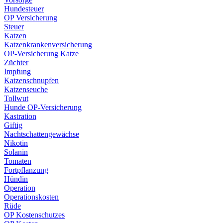
Hundesteuer
OP Versicherung
Steuer
Katzen
Katzenkrankenversicherung
OP-Versicherung Katze
Züchter
Impfung
Katzenschnupfen
Katzenseuche
Tollwut
Hunde OP-Versicherung
Kastration
Giftig
Nachtschattengewächse
Nikotin
Solanin
Tomaten
Fortpflanzung
Hündin
Operation
Operationskosten
Rüde
OP Kostenschutzes