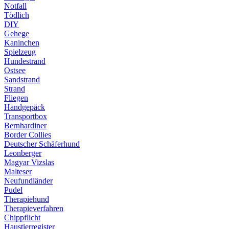
Notfall
Tödlich
DIY
Gehege
Kaninchen
Spielzeug
Hundestrand
Ostsee
Sandstrand
Strand
Fliegen
Handgepäck
Transportbox
Bernhardiner
Border Collies
Deutscher Schäferhund
Leonberger
Magyar Vizslas
Malteser
Neufundländer
Pudel
Therapiehund
Therapieverfahren
Chippflicht
Haustierregister