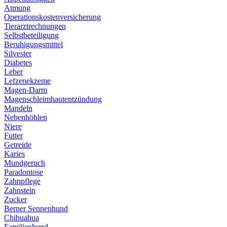
Atmung
Operationskostenversicherung
Tierarztrechnungen
Selbstbeteiligung
Beruhigungsmittel
Silvester
Diabetes
Leber
Lefzenekzeme
Magen-Darm
Magenschleimhautentzündung
Mandeln
Nebenhöhlen
Niere
Futter
Getreide
Karies
Mundgeruch
Paradontose
Zahnpflege
Zahnstein
Zucker
Berner Sennenhund
Chihuahua
Familienhund