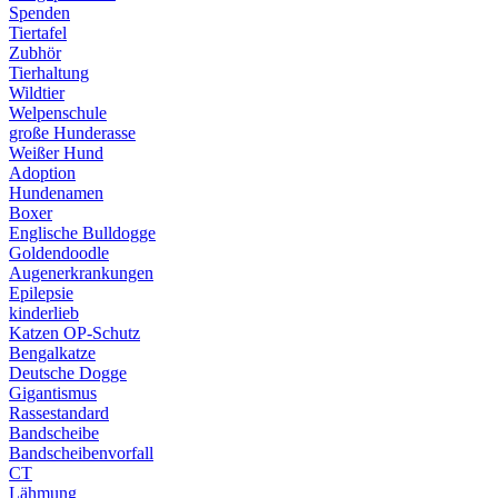
Spenden
Tiertafel
Zubhör
Tierhaltung
Wildtier
Welpenschule
große Hunderasse
Weißer Hund
Adoption
Hundenamen
Boxer
Englische Bulldogge
Goldendoodle
Augenerkrankungen
Epilepsie
kinderlieb
Katzen OP-Schutz
Bengalkatze
Deutsche Dogge
Gigantismus
Rassestandard
Bandscheibe
Bandscheibenvorfall
CT
Lähmung