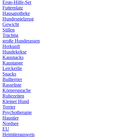
Erste-Hilfe-Set
Futterplatz
Hausapotheke
Hundespielzeug
Gewicht
Stillen
Trächtig
große Hunderassen
Herkunft
Hundekekse
Kausnacks
Kaustange
Lerckerlie
Snacks
Bullterrier
Rasseliste
Körpersprache
Ruhezeiten
Kleiner Hund
Terrier
Psychotherapie
Haustier
Nordsee
EU
Heimtierausweis