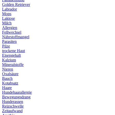
Golden Retriever
Labrador
Mops
Laktose
Milch
Allergien
Fellwechsel
Nährstoffmangel
Parasiten
Pilze
trockene Haut
Eisengehalt
Kalzium
Mineralstoffe
Nieren
Oxalsäure
Bauch
Kotabsatz
Haare
Hundehaarallergie
Bewegungsdrang
Hunderassen
Reizschwelle
Zeitaufwand