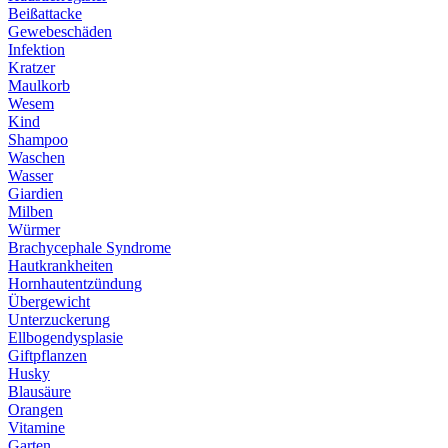
Beißattacke
Gewebeschäden
Infektion
Kratzer
Maulkorb
Wesem
Kind
Shampoo
Waschen
Wasser
Giardien
Milben
Würmer
Brachycephale Syndrome
Hautkrankheiten
Hornhautentzündung
Übergewicht
Unterzuckerung
Ellbogendysplasie
Giftpflanzen
Husky
Blausäure
Orangen
Vitamine
Garten