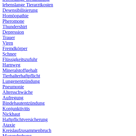
lebenslange Tierarztkosten
Desensibilisierung
Homöopathie
Pheromone
Thundershirt
Depression
Trauer
Viren
Fremdkörper
Schnee
Flüssigkeitszufuhr
Harnweg
Mineralstoffgehalt
Tierhalterhaftpflicht
Lungenentzündung
Pneumonie
Altersschwäche
Aufregung
Bindehautentzündung
Konjunktivitis
Nickhaut
Haftpflichtversicherung
Ataxie
Kreislaufzusammenbruch
Magendrehung