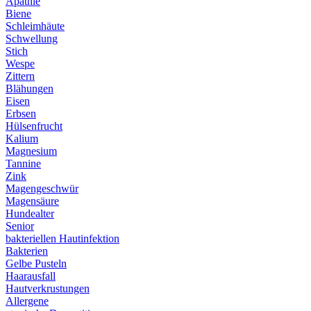
Apathie
Biene
Schleimhäute
Schwellung
Stich
Wespe
Zittern
Blähungen
Eisen
Erbsen
Hülsenfrucht
Kalium
Magnesium
Tannine
Zink
Magengeschwür
Magensäure
Hundealter
Senior
bakteriellen Hautinfektion
Bakterien
Gelbe Pusteln
Haarausfall
Hautverkrustungen
Allergene