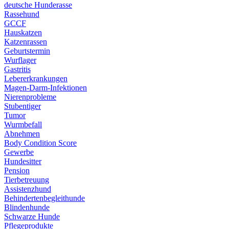
deutsche Hunderasse
Rassehund
GCCF
Hauskatzen
Katzenrassen
Geburtstermin
Wurflager
Gastritis
Lebererkrankungen
Magen-Darm-Infektionen
Nierenprobleme
Stubentiger
Tumor
Wurmbefall
Abnehmen
Body Condition Score
Gewerbe
Hundesitter
Pension
Tierbetreuung
Assistenzhund
Behindertenbegleithunde
Blindenhunde
Schwarze Hunde
Pflegeprodukte