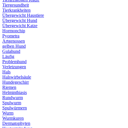
Tiergesundheit
Tierkrankheiten
Übergewicht Haustiere
Übergewicht Hund
Übergewicht Katze
Hormonchip
Pyometra
Artgenossen
gelben Hund
Gulahund
Läufig
Problemhund
Verletzungen
Hals
Halswirbelsäule
Hundegeschirr
Riemen
Helminthiasis
Rundwurm
Spulwurm
Spulwürmern
Wurm
Wurmkuren
Dermatophyten