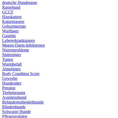
deutsche Hunderasse
Rassehund
GCCF
Hauskatzen
Katzenrassen
Geburtstermin
Wurflager
Gastritis
Lebererkrankungen
Magen-Darm-Infektionen
Nierenprobleme
Stubentiger
Tumor
Wurmbefall
Abnehmen
Body Condition Score
Gewerbe
Hundesitter
Pension
Tierbetreuung
Assistenzhund
Behindertenbegleithunde
Blindenhunde
Schwarze Hunde
Pflegeprodukte