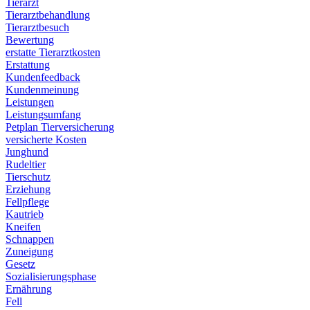
Tierarzt
Tierarztbehandlung
Tierarztbesuch
Bewertung
erstatte Tierarztkosten
Erstattung
Kundenfeedback
Kundenmeinung
Leistungen
Leistungsumfang
Petplan Tierversicherung
versicherte Kosten
Junghund
Rudeltier
Tierschutz
Erziehung
Fellpflege
Kautrieb
Kneifen
Schnappen
Zuneigung
Gesetz
Sozialisierungsphase
Ernährung
Fell