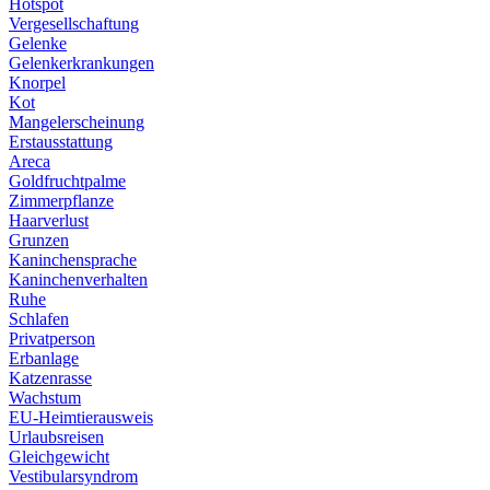
Hotspot
Vergesellschaftung
Gelenke
Gelenkerkrankungen
Knorpel
Kot
Mangelerscheinung
Erstausstattung
Areca
Goldfruchtpalme
Zimmerpflanze
Haarverlust
Grunzen
Kaninchensprache
Kaninchenverhalten
Ruhe
Schlafen
Privatperson
Erbanlage
Katzenrasse
Wachstum
EU-Heimtierausweis
Urlaubsreisen
Gleichgewicht
Vestibularsyndrom