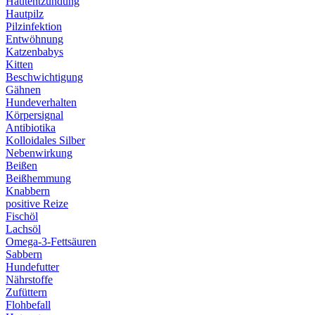
Hautentzündung
Hautpilz
Pilzinfektion
Entwöhnung
Katzenbabys
Kitten
Beschwichtigung
Gähnen
Hundeverhalten
Körpersignal
Antibiotika
Kolloidales Silber
Nebenwirkung
Beißen
Beißhemmung
Knabbern
positive Reize
Fischöl
Lachsöl
Omega-3-Fettsäuren
Sabbern
Hundefutter
Nährstoffe
Zufüttern
Flohbefall