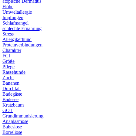
atopische Dermatitis
Flöhe
Umweltallergie
Impfungen
Schlafmangel
schlechte Ernährung
Stress
Allergikerhund
Proteinverbindungen
Charakter
FCI
Größe
Pflege
Rassehunde
Zucht
Bananen
Durchfall
Badegäste
Badesee
Kratzbaum
GOT
Grundimmunisierung
Anaplasmose
Babesiose
Borreliose