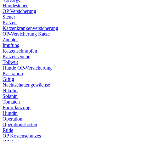
Hundesteuer
OP Versicherung
Steuer
Katzen
Katzenkrankenversicherung
OP-Versicherung Katze
Züchter
Impfung
Katzenschnupfen
Katzenseuche
Tollwut
Hunde OP-Versicherung
Kastration
Giftig
Nachtschattengewächse
Nikotin
Solanin
Tomaten
Fortpflanzung
Hündin
Operation
Operationskosten
Rüde
OP Kostenschutzes