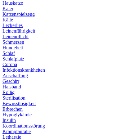
Hauskatze
Kater
Katzenspielzeug
Kälte
Leckerlies
Leinenführigkeit
Leinenpflicht
Schmerzen
Hundebett
Schlaf
Schlafplatz
Corona
Infektionskrankheiten
Anschaffung
Geschirr
Halsband
Rollig
Sterilisation
Bewusstlosigkeit
Erbrechen
Hypoglykämie
Insulin
Koordinationsstörung
Krampfanfälle
Lethargie