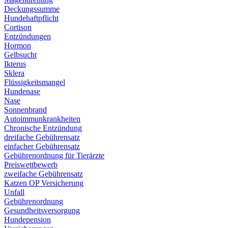
Deckungssumme
Hundehaftpflicht
Cortison
Entzündungen
Hormon
Gelbsucht
Ikterus
Sklera
Flüssigkeitsmangel
Hundenase
Nase
Sonnenbrand
Autoimmunkrankheiten
Chronische Entzündung
dreifache Gebührensatz
einfacher Gebührensatz
Gebührenordnung für Tierärzte
Preiswettbewerb
zweifache Gebührensatz
Katzen OP Versicherung
Unfall
Gebührenordnung
Gesundheitsversorgung
Hundepension