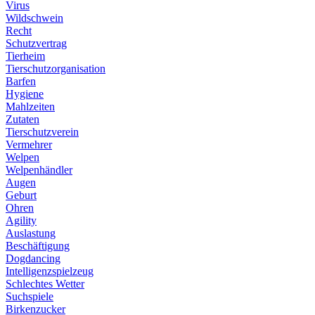
Virus
Wildschwein
Recht
Schutzvertrag
Tierheim
Tierschutzorganisation
Barfen
Hygiene
Mahlzeiten
Zutaten
Tierschutzverein
Vermehrer
Welpen
Welpenhändler
Augen
Geburt
Ohren
Agility
Auslastung
Beschäftigung
Dogdancing
Intelligenzspielzeug
Schlechtes Wetter
Suchspiele
Birkenzucker