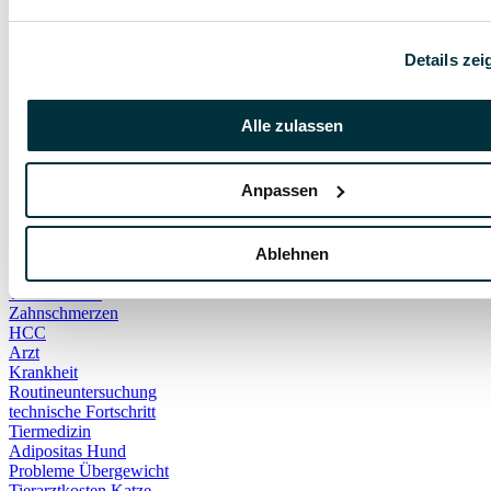
Gefahr
Gift
Giftige Pflanzen
Details zei
Kohletabletten
Hundeschule
positive Bestärkung
Alle zulassen
Schutzaggression
Selbstverteidigung
Wettbewerbsaggression
Anpassen
Bauchschmerzen
Gewichtsverlust
Kauspielzeug
Lustlosikeit
Ablehnen
Rinderhaut
Trockenfutter
Zahnschmerzen
HCC
Arzt
Krankheit
Routineuntersuchung
technische Fortschritt
Tiermedizin
Adipositas Hund
Probleme Übergewicht
Tierarztkosten Katze