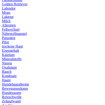
Golden Retriever
Labrador
Mops
Laktose
Milch
Allergien
Fellwechsel
Nährstoffmangel
Parasiten
Pilze
trockene Haut
Eisengehalt
Kalzium
Mineralstoffe
Nieren
Oxalsäure
Bauch
Kotabsatz
Haare
Hundehaarallergie
Bewegungsdrang
Hunderassen
Reizschwelle
Zeitaufwand