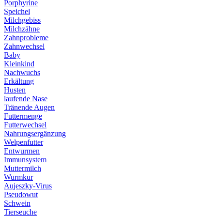
Porphyrine
Speichel
Milchgebiss
Milchzähne
Zahnprobleme
Zahnwechsel
Baby
Kleinkind
Nachwuchs
Erkältung
Husten
laufende Nase
Tränende Augen
Futtermenge
Futterwechsel
Nahrungsergänzung
Welpenfutter
Entwurmen
Immunsystem
Muttermilch
Wurmkur
Aujeszky-Virus
Pseudowut
Schwein
Tierseuche