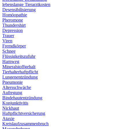
lebenslange Tierarztkosten
Desensibilisierung
Homöopathie
Pheromone
Thundershirt
Depression
Trauer
Viren
Fremdkörper
Schnee
Flüssigkeitszufuhr
Harnweg
Mineralstoffgehalt
Tierhalterhaftpflicht
Lungenentzündung
Pneumonie
Altersschwäche
Aufregung
Bindehautentzündung
Konjunktivitis
Nickhaut
Haftpflichtversicherung
Ataxie
Kreislaufzusammenbruch
Magendrehung