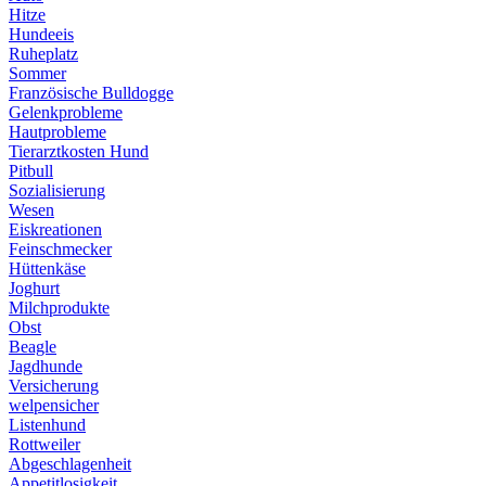
Hitze
Hundeeis
Ruheplatz
Sommer
Französische Bulldogge
Gelenkprobleme
Hautprobleme
Tierarztkosten Hund
Pitbull
Sozialisierung
Wesen
Eiskreationen
Feinschmecker
Hüttenkäse
Joghurt
Milchprodukte
Obst
Beagle
Jagdhunde
Versicherung
welpensicher
Listenhund
Rottweiler
Abgeschlagenheit
Appetitlosigkeit