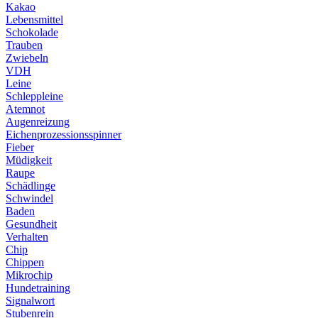
Kakao
Lebensmittel
Schokolade
Trauben
Zwiebeln
VDH
Leine
Schleppleine
Atemnot
Augenreizung
Eichenprozessionsspinner
Fieber
Müdigkeit
Raupe
Schädlinge
Schwindel
Baden
Gesundheit
Verhalten
Chip
Chippen
Mikrochip
Hundetraining
Signalwort
Stubenrein