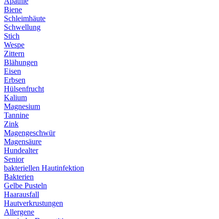
Apathie
Biene
Schleimhäute
Schwellung
Stich
Wespe
Zittern
Blähungen
Eisen
Erbsen
Hülsenfrucht
Kalium
Magnesium
Tannine
Zink
Magengeschwür
Magensäure
Hundealter
Senior
bakteriellen Hautinfektion
Bakterien
Gelbe Pusteln
Haarausfall
Hautverkrustungen
Allergene