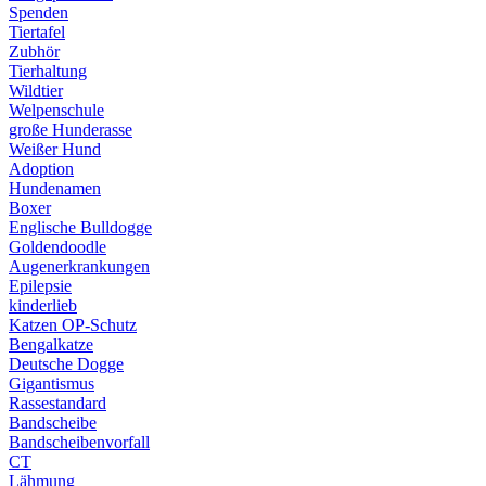
Spenden
Tiertafel
Zubhör
Tierhaltung
Wildtier
Welpenschule
große Hunderasse
Weißer Hund
Adoption
Hundenamen
Boxer
Englische Bulldogge
Goldendoodle
Augenerkrankungen
Epilepsie
kinderlieb
Katzen OP-Schutz
Bengalkatze
Deutsche Dogge
Gigantismus
Rassestandard
Bandscheibe
Bandscheibenvorfall
CT
Lähmung