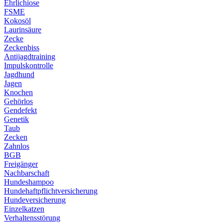
Ehrlichiose
FSME
Kokosöl
Laurinsäure
Zecke
Zeckenbiss
Antijagdtraining
Impulskontrolle
Jagdhund
Jagen
Knochen
Gehörlos
Gendefekt
Genetik
Taub
Zecken
Zahnlos
BGB
Freigänger
Nachbarschaft
Hundeshampoo
Hundehaftpflichtversicherung
Hundeversicherung
Einzelkatzen
Verhaltensstörung