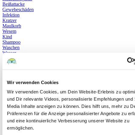
Beißattacke
Gewebeschäden
Infektion
Kratzer
Maulkorb
Wesem
Kind
Shampoo
Waschen
Wasser
Giardien
Milben
Würmer
Brachycephale Syndrome
Hautkrankheiten
Wir verwenden Cookies
Hornhautentzündung
Übergewicht
Wir verwenden Cookies, um Dein Website-Erlebnis zu optim
Unterzuckerung
und Dir relevante Videos, personalisierte Empfehlungen und 
Ellbogendysplasie
Media Inhalte anzeigen zu können. Dies hilft uns, mehr zu D
Giftpflanzen
Husky
Präferenzen für die Anzeige personalisierter Angebote zu erf
Blausäure
und eine kontinuierliche Verbesserung unserer Website zu
Orangen
ermöglichen.
Vitamine
Garten