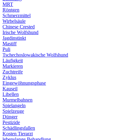
MRT
Röntgen
Schmerzmittel
Wirbelsäule
Chinese Crested
Irische Wolfshund
Jagdinstinkt
Mastiff
Puli
Tschechoslowakische Wolfshund
Läufigkeit
Markieren
Zuchtreife
Zyklus
Eingewöhnungsphase
Kauseil
Libellen
Murmelbahnen
Spielangeln
Spielzeuge
Dünger
Pestizide
Schädlingsfallen
Kosten Tierarzt
lebenslange Behandlung