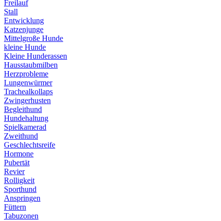
Freilauf
Stall
Entwicklung
Katzenjunge
Mittelgroße Hunde
kleine Hunde
Kleine Hunderassen
Hausstaubmilben
Herzprobleme
Lungenwürmer
Trachealkollaps
Zwingerhusten
Begleithund
Hundehaltung
Spielkamerad
Zweithund
Geschlechtsreife
Hormone
Pubertät
Revier
Rolligkeit
Sporthund
Anspringen
Füttern
Tabuzonen