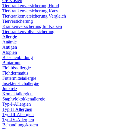
OP Kosten
Tierkrankenversicherung Hund
Tierkrankenversicherung Katze
Tierkrankenversicherung Vergleich
Tierversicherung
Krankenversicherung für Katzen
Tierkrankenvollversicherung
Allergie
Anämie
Antigen
Atopien
Bläschenbildung
Blutarmut
Flohbissallergie
Flohdermatitis
Futtermittelallergie
Insektenstichallergie
Juckreiz
Kontaktallergien
Staphylokokkenallergie
Typ-I-Allergien
Typ-II-Allergien
Typ-III-Allergien
Typ-IV-Allergien
Behandlungskosten