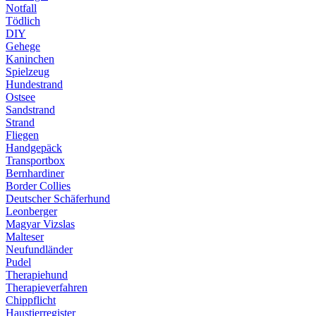
Notfall
Tödlich
DIY
Gehege
Kaninchen
Spielzeug
Hundestrand
Ostsee
Sandstrand
Strand
Fliegen
Handgepäck
Transportbox
Bernhardiner
Border Collies
Deutscher Schäferhund
Leonberger
Magyar Vizslas
Malteser
Neufundländer
Pudel
Therapiehund
Therapieverfahren
Chippflicht
Haustierregister