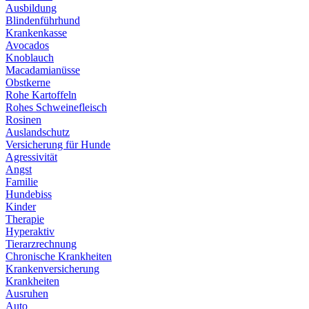
Ausbildung
Blindenführhund
Krankenkasse
Avocados
Knoblauch
Macadamianüsse
Obstkerne
Rohe Kartoffeln
Rohes Schweinefleisch
Rosinen
Auslandschutz
Versicherung für Hunde
Agressivität
Angst
Familie
Hundebiss
Kinder
Therapie
Hyperaktiv
Tierarzrechnung
Chronische Krankheiten
Krankenversicherung
Krankheiten
Ausruhen
Auto