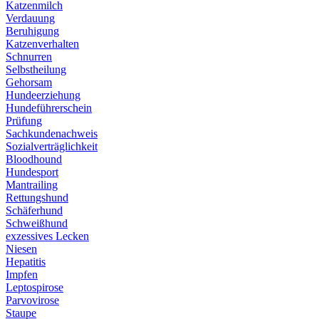
Katzenmilch
Verdauung
Beruhigung
Katzenverhalten
Schnurren
Selbstheilung
Gehorsam
Hundeerziehung
Hundeführerschein
Prüfung
Sachkundenachweis
Sozialverträglichkeit
Bloodhound
Hundesport
Mantrailing
Rettungshund
Schäferhund
Schweißhund
exzessives Lecken
Niesen
Hepatitis
Impfen
Leptospirose
Parvovirose
Staupe