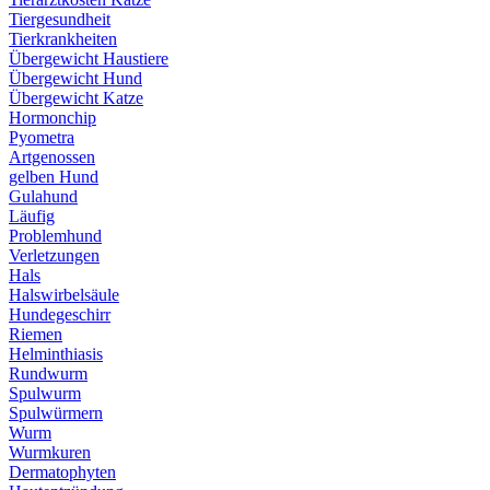
Tiergesundheit
Tierkrankheiten
Übergewicht Haustiere
Übergewicht Hund
Übergewicht Katze
Hormonchip
Pyometra
Artgenossen
gelben Hund
Gulahund
Läufig
Problemhund
Verletzungen
Hals
Halswirbelsäule
Hundegeschirr
Riemen
Helminthiasis
Rundwurm
Spulwurm
Spulwürmern
Wurm
Wurmkuren
Dermatophyten