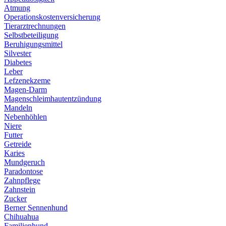
Atmung
Operationskostenversicherung
Tierarztrechnungen
Selbstbeteiligung
Beruhigungsmittel
Silvester
Diabetes
Leber
Lefzenekzeme
Magen-Darm
Magenschleimhautentzündung
Mandeln
Nebenhöhlen
Niere
Futter
Getreide
Karies
Mundgeruch
Paradontose
Zahnpflege
Zahnstein
Zucker
Berner Sennenhund
Chihuahua
Familienhund