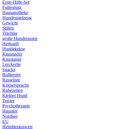
Erste-Hilfe-Set
Futterplatz
Hausapotheke
Hundespielzeug
Gewicht
Stillen
Trächtig
große Hunderassen
Herkunft
Hundekekse
Kausnacks
Kaustange
Lerckerlie
Snacks
Bullterrier
Rasseliste
Körpersprache
Ruhezeiten
Kleiner Hund
Terrier
Psychotherapie
Haustier
Nordsee
EU
Heimtierausweis