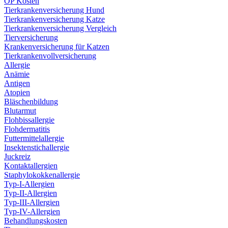
OP Kosten
Tierkrankenversicherung Hund
Tierkrankenversicherung Katze
Tierkrankenversicherung Vergleich
Tierversicherung
Krankenversicherung für Katzen
Tierkrankenvollversicherung
Allergie
Anämie
Antigen
Atopien
Bläschenbildung
Blutarmut
Flohbissallergie
Flohdermatitis
Futtermittelallergie
Insektenstichallergie
Juckreiz
Kontaktallergien
Staphylokokkenallergie
Typ-I-Allergien
Typ-II-Allergien
Typ-III-Allergien
Typ-IV-Allergien
Behandlungskosten