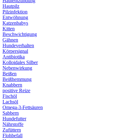
Hautentzündung
Hautpilz
Pilzinfektion
Entwöhnung
Katzenbabys
Kitten
Beschwichtigung
Gähnen
Hundeverhalten
Körpersignal
Antibiotika
Kolloidales Silber
Nebenwirkung
Beißen
Beißhemmung
Knabbern
positive Reize
Fischöl
Lachsöl
Omega-3-Fettsäuren
Sabbern
Hundefutter
Nährstoffe
Zufüttern
Flohbefall