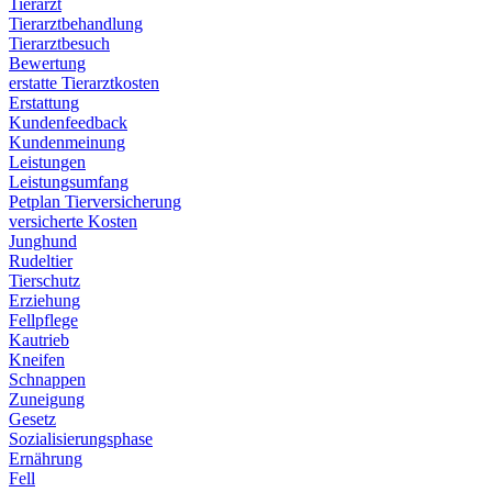
Tierarzt
Tierarztbehandlung
Tierarztbesuch
Bewertung
erstatte Tierarztkosten
Erstattung
Kundenfeedback
Kundenmeinung
Leistungen
Leistungsumfang
Petplan Tierversicherung
versicherte Kosten
Junghund
Rudeltier
Tierschutz
Erziehung
Fellpflege
Kautrieb
Kneifen
Schnappen
Zuneigung
Gesetz
Sozialisierungsphase
Ernährung
Fell