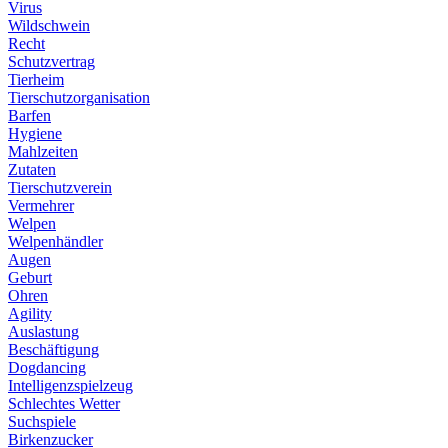
Virus
Wildschwein
Recht
Schutzvertrag
Tierheim
Tierschutzorganisation
Barfen
Hygiene
Mahlzeiten
Zutaten
Tierschutzverein
Vermehrer
Welpen
Welpenhändler
Augen
Geburt
Ohren
Agility
Auslastung
Beschäftigung
Dogdancing
Intelligenzspielzeug
Schlechtes Wetter
Suchspiele
Birkenzucker