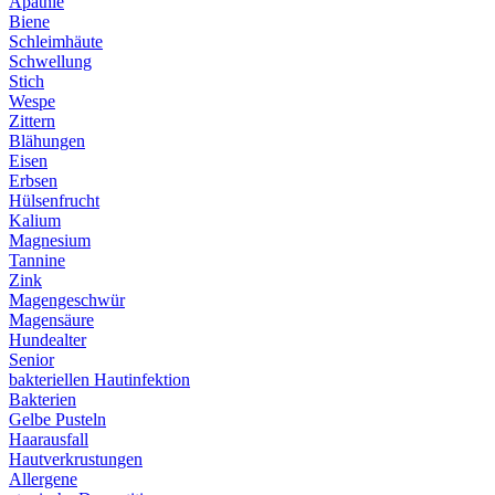
Apathie
Biene
Schleimhäute
Schwellung
Stich
Wespe
Zittern
Blähungen
Eisen
Erbsen
Hülsenfrucht
Kalium
Magnesium
Tannine
Zink
Magengeschwür
Magensäure
Hundealter
Senior
bakteriellen Hautinfektion
Bakterien
Gelbe Pusteln
Haarausfall
Hautverkrustungen
Allergene