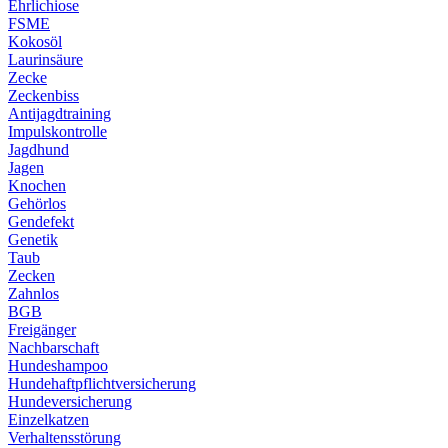
Ehrlichiose
FSME
Kokosöl
Laurinsäure
Zecke
Zeckenbiss
Antijagdtraining
Impulskontrolle
Jagdhund
Jagen
Knochen
Gehörlos
Gendefekt
Genetik
Taub
Zecken
Zahnlos
BGB
Freigänger
Nachbarschaft
Hundeshampoo
Hundehaftpflichtversicherung
Hundeversicherung
Einzelkatzen
Verhaltensstörung