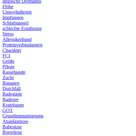
atopische Dermatitis
Flöhe
Umweltallergie
Impfungen
Schlafmangel
schlechte Ernährung
Stress
Allergikerhund
Proteinverbindungen
Charakter
FCI
Größe
Pflege
Rassehunde
Zucht
Bananen
Durchfall
Badegäste
Badesee
Kratzbaum
GOT
Grundimmunisierung
Anaplasmose
Babesiose
Borreliose