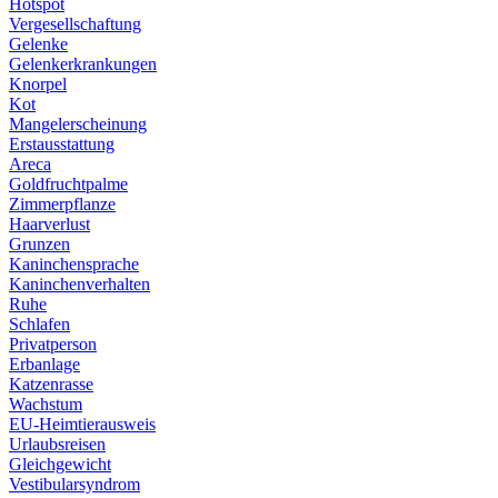
Hotspot
Vergesellschaftung
Gelenke
Gelenkerkrankungen
Knorpel
Kot
Mangelerscheinung
Erstausstattung
Areca
Goldfruchtpalme
Zimmerpflanze
Haarverlust
Grunzen
Kaninchensprache
Kaninchenverhalten
Ruhe
Schlafen
Privatperson
Erbanlage
Katzenrasse
Wachstum
EU-Heimtierausweis
Urlaubsreisen
Gleichgewicht
Vestibularsyndrom