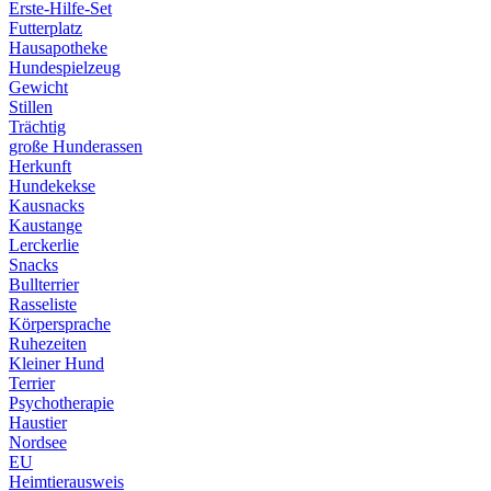
Erste-Hilfe-Set
Futterplatz
Hausapotheke
Hundespielzeug
Gewicht
Stillen
Trächtig
große Hunderassen
Herkunft
Hundekekse
Kausnacks
Kaustange
Lerckerlie
Snacks
Bullterrier
Rasseliste
Körpersprache
Ruhezeiten
Kleiner Hund
Terrier
Psychotherapie
Haustier
Nordsee
EU
Heimtierausweis