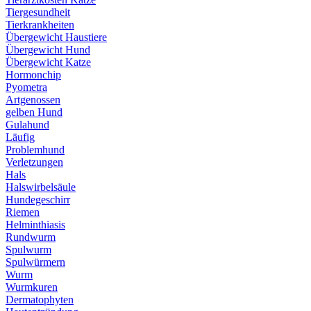
Tiergesundheit
Tierkrankheiten
Übergewicht Haustiere
Übergewicht Hund
Übergewicht Katze
Hormonchip
Pyometra
Artgenossen
gelben Hund
Gulahund
Läufig
Problemhund
Verletzungen
Hals
Halswirbelsäule
Hundegeschirr
Riemen
Helminthiasis
Rundwurm
Spulwurm
Spulwürmern
Wurm
Wurmkuren
Dermatophyten