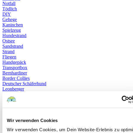
Notfall
Tödlich
DIY
Gehege
Kaninchen
Spielzeug
Hundestrand
Ostsee
Sandstrand
Strand
Fliegen
Handgepäck
Transportbox
Bernhardiner
Border Collies
Deutscher Schäferhund
Leonberger
Magyar Vizslas
Malteser
Neufundländer
Pudel
Therapiehund
Wir verwenden Cookies
Therapieverfahren
Chippflicht
Wir verwenden Cookies, um Dein Website-Erlebnis zu optim
Haustierregister