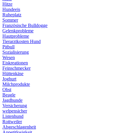
Hitze
Hundeeis
Ruheplatz
Sommer
Französische Bulldogge
Gelenkprobleme
Hautprobleme
Tierarztkosten Hund
Pitbull
Sozialisierung
Wesen
Eiskreationen
Feinschmecker
Hüttenkäse
Joghurt
Milchprodukte
Obst
Beagle
Jagdhunde
Versicherung
welpensicher
Listenhund
Rottweiler
Abgeschlagenheit
Appetitlosigkeit