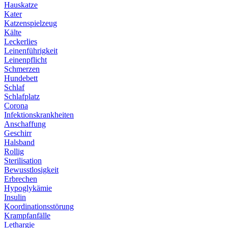
Hauskatze
Kater
Katzenspielzeug
Kälte
Leckerlies
Leinenführigkeit
Leinenpflicht
Schmerzen
Hundebett
Schlaf
Schlafplatz
Corona
Infektionskrankheiten
Anschaffung
Geschirr
Halsband
Rollig
Sterilisation
Bewusstlosigkeit
Erbrechen
Hypoglykämie
Insulin
Koordinationsstörung
Krampfanfälle
Lethargie