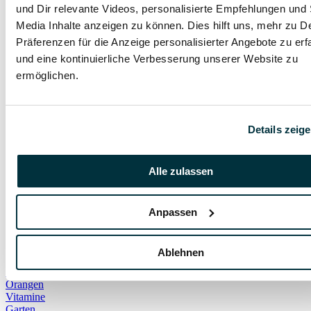
und Dir relevante Videos, personalisierte Empfehlungen und 
Beißattacke
Gewebeschäden
Media Inhalte anzeigen zu können. Dies hilft uns, mehr zu D
Infektion
Präferenzen für die Anzeige personalisierter Angebote zu erf
Kratzer
und eine kontinuierliche Verbesserung unserer Website zu
Maulkorb
Wesem
ermöglichen.
Kind
Shampoo
Waschen
Wasser
Details zeig
Giardien
Milben
Würmer
Alle zulassen
Brachycephale Syndrome
Hautkrankheiten
Hornhautentzündung
Übergewicht
Anpassen
Unterzuckerung
Ellbogendysplasie
Giftpflanzen
Ablehnen
Husky
Blausäure
Orangen
Vitamine
Garten