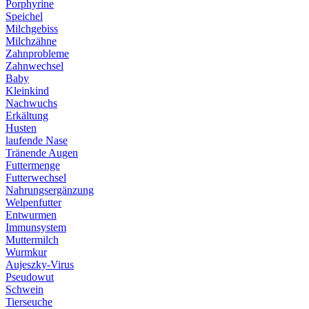
Porphyrine
Speichel
Milchgebiss
Milchzähne
Zahnprobleme
Zahnwechsel
Baby
Kleinkind
Nachwuchs
Erkältung
Husten
laufende Nase
Tränende Augen
Futtermenge
Futterwechsel
Nahrungsergänzung
Welpenfutter
Entwurmen
Immunsystem
Muttermilch
Wurmkur
Aujeszky-Virus
Pseudowut
Schwein
Tierseuche