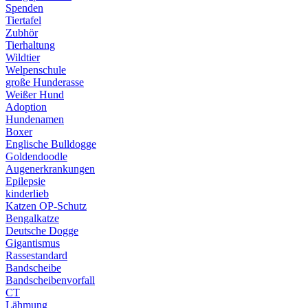
Spenden
Tiertafel
Zubhör
Tierhaltung
Wildtier
Welpenschule
große Hunderasse
Weißer Hund
Adoption
Hundenamen
Boxer
Englische Bulldogge
Goldendoodle
Augenerkrankungen
Epilepsie
kinderlieb
Katzen OP-Schutz
Bengalkatze
Deutsche Dogge
Gigantismus
Rassestandard
Bandscheibe
Bandscheibenvorfall
CT
Lähmung