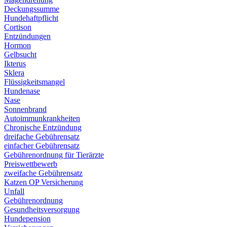
Deckungssumme
Hundehaftpflicht
Cortison
Entzündungen
Hormon
Gelbsucht
Ikterus
Sklera
Flüssigkeitsmangel
Hundenase
Nase
Sonnenbrand
Autoimmunkrankheiten
Chronische Entzündung
dreifache Gebührensatz
einfacher Gebührensatz
Gebührenordnung für Tierärzte
Preiswettbewerb
zweifache Gebührensatz
Katzen OP Versicherung
Unfall
Gebührenordnung
Gesundheitsversorgung
Hundepension