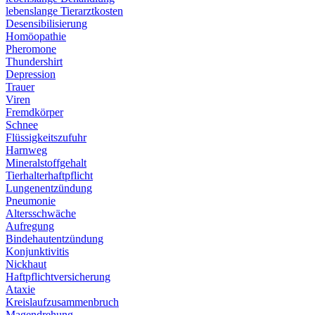
lebenslange Tierarztkosten
Desensibilisierung
Homöopathie
Pheromone
Thundershirt
Depression
Trauer
Viren
Fremdkörper
Schnee
Flüssigkeitszufuhr
Harnweg
Mineralstoffgehalt
Tierhalterhaftpflicht
Lungenentzündung
Pneumonie
Altersschwäche
Aufregung
Bindehautentzündung
Konjunktivitis
Nickhaut
Haftpflichtversicherung
Ataxie
Kreislaufzusammenbruch
Magendrehung