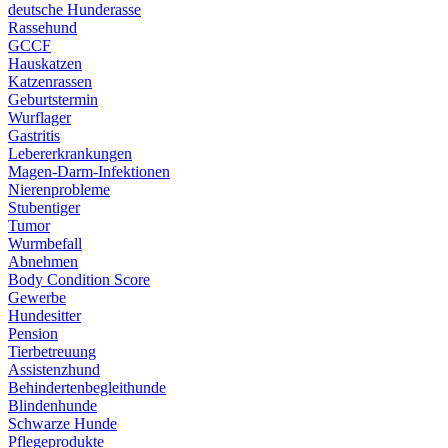
deutsche Hunderasse
Rassehund
GCCF
Hauskatzen
Katzenrassen
Geburtstermin
Wurflager
Gastritis
Lebererkrankungen
Magen-Darm-Infektionen
Nierenprobleme
Stubentiger
Tumor
Wurmbefall
Abnehmen
Body Condition Score
Gewerbe
Hundesitter
Pension
Tierbetreuung
Assistenzhund
Behindertenbegleithunde
Blindenhunde
Schwarze Hunde
Pflegeprodukte