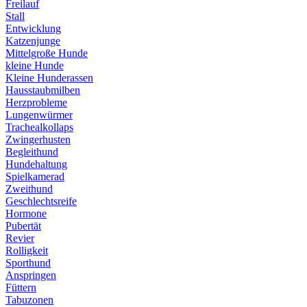
Freilauf
Stall
Entwicklung
Katzenjunge
Mittelgroße Hunde
kleine Hunde
Kleine Hunderassen
Hausstaubmilben
Herzprobleme
Lungenwürmer
Trachealkollaps
Zwingerhusten
Begleithund
Hundehaltung
Spielkamerad
Zweithund
Geschlechtsreife
Hormone
Pubertät
Revier
Rolligkeit
Sporthund
Anspringen
Füttern
Tabuzonen