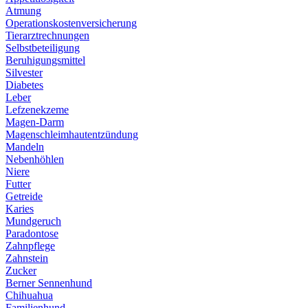
Atmung
Operationskostenversicherung
Tierarztrechnungen
Selbstbeteiligung
Beruhigungsmittel
Silvester
Diabetes
Leber
Lefzenekzeme
Magen-Darm
Magenschleimhautentzündung
Mandeln
Nebenhöhlen
Niere
Futter
Getreide
Karies
Mundgeruch
Paradontose
Zahnpflege
Zahnstein
Zucker
Berner Sennenhund
Chihuahua
Familienhund