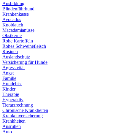
Ausbildung
Blindenführhund
Krankenkasse
Avocados
Knoblauch
Macadamianüsse
Obstkerne
Rohe Kartoffeln
Rohes Schweinefleisch
Rosinen
Auslandschutz
Versicherung für Hunde
Agressivität
Angst
Familie
Hundebiss
Kinder
Therapie
Hyperaktiv
Tierarzrechnung
Chronische Krankheiten
Krankenversicherung
Krankheiten
Ausruhen
Auto