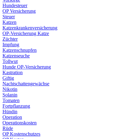
Hundesteuer
OP Versicherung
Steuer
Katzen
Katzenkrankenversicherung
OP-Versicherung Katze
Züchter
Impfung
Katzenschnupfen
Katzenseuche
Tollwut
Hunde OP-Versicherung
Kastration
Giftig
Nachtschattengewächse
Nikotin
Solanin
Tomaten
Fortpflanzung
Hündin
Operation
Operationskosten
Rüde
OP Kostenschutzes