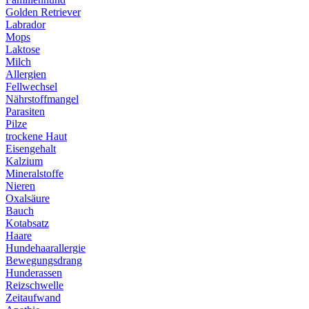
Golden Retriever
Labrador
Mops
Laktose
Milch
Allergien
Fellwechsel
Nährstoffmangel
Parasiten
Pilze
trockene Haut
Eisengehalt
Kalzium
Mineralstoffe
Nieren
Oxalsäure
Bauch
Kotabsatz
Haare
Hundehaarallergie
Bewegungsdrang
Hunderassen
Reizschwelle
Zeitaufwand