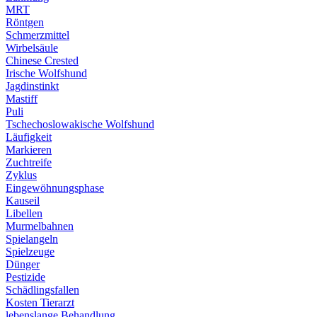
MRT
Röntgen
Schmerzmittel
Wirbelsäule
Chinese Crested
Irische Wolfshund
Jagdinstinkt
Mastiff
Puli
Tschechoslowakische Wolfshund
Läufigkeit
Markieren
Zuchtreife
Zyklus
Eingewöhnungsphase
Kauseil
Libellen
Murmelbahnen
Spielangeln
Spielzeuge
Dünger
Pestizide
Schädlingsfallen
Kosten Tierarzt
lebenslange Behandlung