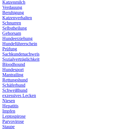
Katzenmilch
Verdauung
Beruhigung
Katzenverhalten
Schnurren
Selbstheilung
Gehorsam
Hundeerziehung
Hundeführerschein
Prüfung
Sachkundenachweis
Sozialverträglichkeit
Bloodhound
Hundesport
Mantrailing
Rettungshund
Schäferhund
Schweißhund
exzessives Lecken
Niesen
Hepatitis
Impfen
Leptospirose
Parvovirose
Staupe