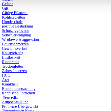
Gefahr
Gift
Giftige Pflanzen
Kohletabletten
Hundeschule
positive Bestärkung
Schutzaggression
Selbstverteidigung
Wettbewerbsaggression
Bauchschmerzen
Gewichtsverlust
Kauspielzeug
Lustlosikeit
Rinderhaut
Trockenfutter
Zahnschmerzen
HCC
Arzt
Krankheit
Routineuntersuchung
technische Fortschritt
Tiermedizin
Adipositas Hund
Probleme Übergewicht
Tierarztkosten Katze