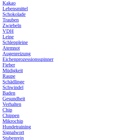
Kakao
Lebensmittel
Schokolade
Trauben
Zwiebeln
VDH
Leine
Schleppleine
Atemnot
Augenreizung
Eichenprozessionsspinner
Fieber
Müdigkeit
Raupe
Schädlinge
Schwindel
Baden
Gesundheit
Verhalten
Chip
Chippen
Mikrochip
Hundetraining
Signalwort
Stubenrein