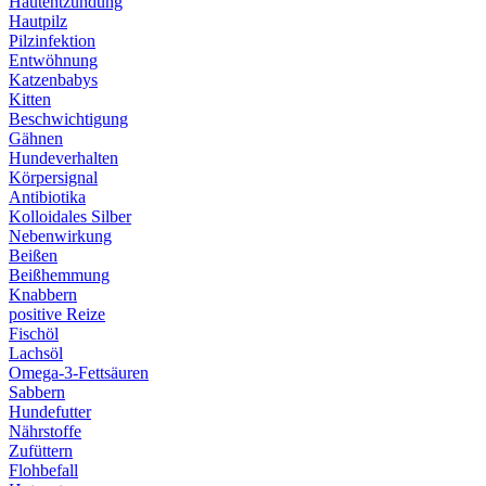
Hautentzündung
Hautpilz
Pilzinfektion
Entwöhnung
Katzenbabys
Kitten
Beschwichtigung
Gähnen
Hundeverhalten
Körpersignal
Antibiotika
Kolloidales Silber
Nebenwirkung
Beißen
Beißhemmung
Knabbern
positive Reize
Fischöl
Lachsöl
Omega-3-Fettsäuren
Sabbern
Hundefutter
Nährstoffe
Zufüttern
Flohbefall