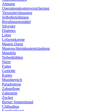
Atmung
Operationskostenversicherung
Tierarztrechnungen
Selbstbeteiligung
Beruhigungsmittel
Silvester
Diabetes
Leber
Lefzenekzeme
Magen-Darm
Magenschleimhautentzündung
Mandeln
Nebenhöhlen
Niere
Futter
Getreide
Karies
Mundgeruch
Paradontose
Zahnpflege
Zahnstein
Zucker
Berner Sennenhund
Chihuahua
Familienhund