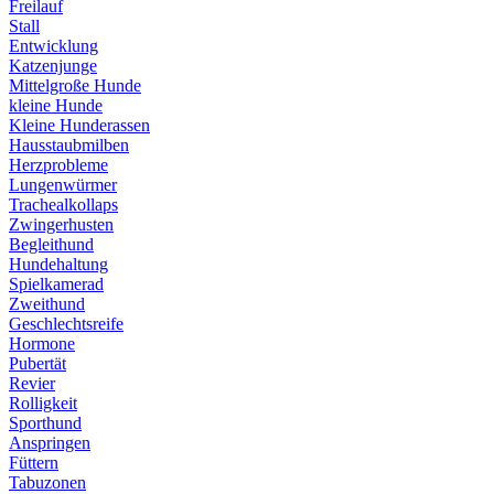
Freilauf
Stall
Entwicklung
Katzenjunge
Mittelgroße Hunde
kleine Hunde
Kleine Hunderassen
Hausstaubmilben
Herzprobleme
Lungenwürmer
Trachealkollaps
Zwingerhusten
Begleithund
Hundehaltung
Spielkamerad
Zweithund
Geschlechtsreife
Hormone
Pubertät
Revier
Rolligkeit
Sporthund
Anspringen
Füttern
Tabuzonen