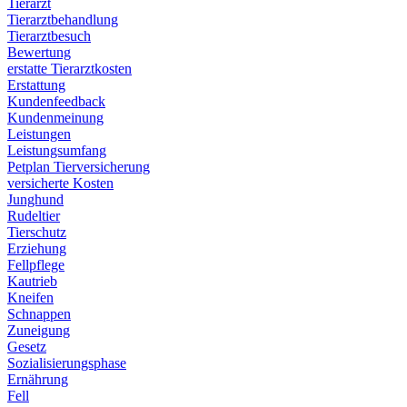
Tierarzt
Tierarztbehandlung
Tierarztbesuch
Bewertung
erstatte Tierarztkosten
Erstattung
Kundenfeedback
Kundenmeinung
Leistungen
Leistungsumfang
Petplan Tierversicherung
versicherte Kosten
Junghund
Rudeltier
Tierschutz
Erziehung
Fellpflege
Kautrieb
Kneifen
Schnappen
Zuneigung
Gesetz
Sozialisierungsphase
Ernährung
Fell