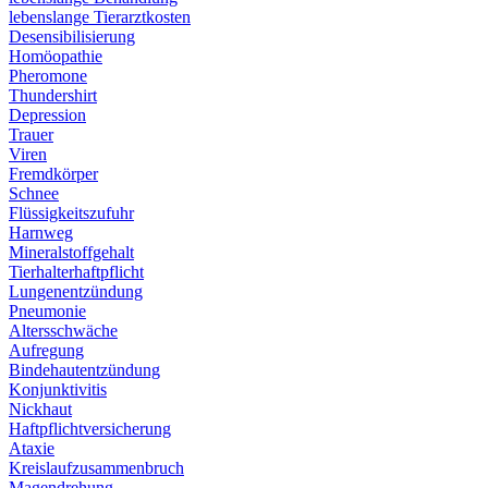
lebenslange Tierarztkosten
Desensibilisierung
Homöopathie
Pheromone
Thundershirt
Depression
Trauer
Viren
Fremdkörper
Schnee
Flüssigkeitszufuhr
Harnweg
Mineralstoffgehalt
Tierhalterhaftpflicht
Lungenentzündung
Pneumonie
Altersschwäche
Aufregung
Bindehautentzündung
Konjunktivitis
Nickhaut
Haftpflichtversicherung
Ataxie
Kreislaufzusammenbruch
Magendrehung