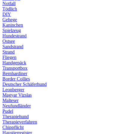
Notfall
Tödlich
DIY
Gehege
Kaninchen
Spielzeug
Hundestrand
Ostsee
Sandstrand
Strand
Fliegen
Handgepäck
Transportbox
Bernhardiner
Border Collies
Deutscher Schäferhund
Leonberger
Magyar Vizslas
Malteser
Neufundländer
Pudel
Therapiehund
Therapieverfahren
Chippflicht
Haustierregister