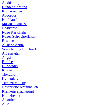
Ausbildung
Blindenführhund
Krankenkasse
Avocados
Knoblauch
Macadamianüsse
Obstkerne
Rohe Kartoffeln
Rohes Schweinefleisch
Rosinen
Auslandschutz
Versicherung für Hunde
Agressivität
Angst
Familie
Hundebiss
Kinder
Therapie
Hyperaktiv
Tierarzrechnung
Chronische Krankheiten
Krankenversicherung
Krankheiten
Ausruhen
Auto