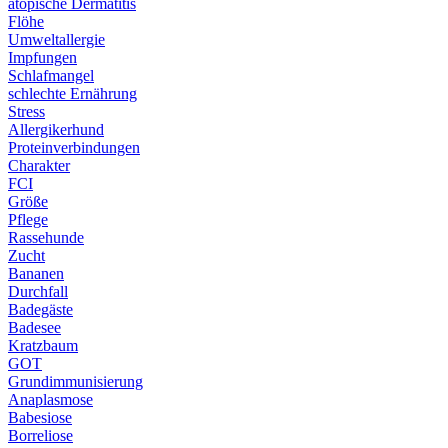
atopische Dermatitis
Flöhe
Umweltallergie
Impfungen
Schlafmangel
schlechte Ernährung
Stress
Allergikerhund
Proteinverbindungen
Charakter
FCI
Größe
Pflege
Rassehunde
Zucht
Bananen
Durchfall
Badegäste
Badesee
Kratzbaum
GOT
Grundimmunisierung
Anaplasmose
Babesiose
Borreliose