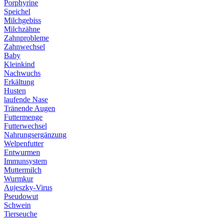
Porphyrine
Speichel
Milchgebiss
Milchzähne
Zahnprobleme
Zahnwechsel
Baby
Kleinkind
Nachwuchs
Erkältung
Husten
laufende Nase
Tränende Augen
Futtermenge
Futterwechsel
Nahrungsergänzung
Welpenfutter
Entwurmen
Immunsystem
Muttermilch
Wurmkur
Aujeszky-Virus
Pseudowut
Schwein
Tierseuche