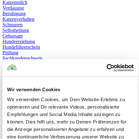
Katzenmilch
Verdauung
Beruhigung
Katzenverhalten
Schnurren
Selbstheilung
Gehorsam
Hundeerziehung
Hundeführerschein
Prüfung
Sachkundenachweis
Sozialverträglichkeit
Bloodhound
Hundesport
Mantrailing
Rettungshund
Wir verwenden Cookies
Schäferhund
Schweißhund
Wir verwenden Cookies, um Dein Website-Erlebnis zu
exzessives Lecken
optimieren und Dir relevante Videos, personalisierte
Niesen
Hepatitis
Empfehlungen und Social Media Inhalte anzeigen zu
Impfen
können. Dies hilft uns, mehr zu Deinen Präferenzen für
Leptospirose
die Anzeige personalisierter Angebote zu erfahren und
Parvovirose
Staupe
eine kontinuierliche Verbesserung unserer Website zu