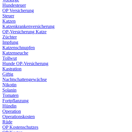
Hundesteuer
OP Versicherung
Steuer
Katzen
Katzenkrankenversicherung
OP-Versicherung Katze
Züchter
Impfung
Katzenschnupfen
Katzenseuche
Tollwut
Hunde OP-Versicherung
Kastration
Giftig
Nachtschattengewächse
Nikotin
Solanin
Tomaten
Fortpflanzung
Hündin
Operation
Operationskosten
Rüde
OP Kostenschutzes