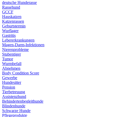
deutsche Hunderasse
Rassehund
GCCF
Hauskatzen
Katzenrassen
Geburtstermin
Wurflager
Gastritis
Lebererkrankungen
Magen-Darm-Infektionen
Nierenprobleme
Stubentiger
Tumor
Wurmbefall
Abnehmen
Body Condition Score
Gewerbe
Hundesitter
Pension
Tierbetreuung
Assistenzhund
Behindertenbegleithunde
Blindenhunde
Schwarze Hunde
Pflegeprodukte