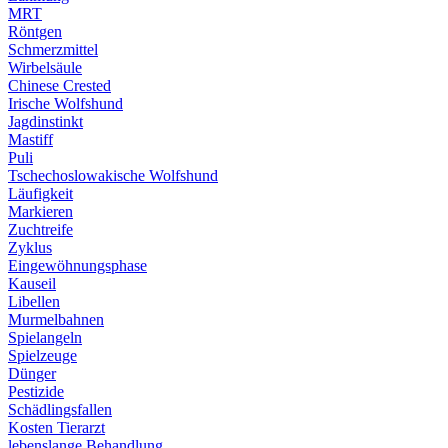
MRT
Röntgen
Schmerzmittel
Wirbelsäule
Chinese Crested
Irische Wolfshund
Jagdinstinkt
Mastiff
Puli
Tschechoslowakische Wolfshund
Läufigkeit
Markieren
Zuchtreife
Zyklus
Eingewöhnungsphase
Kauseil
Libellen
Murmelbahnen
Spielangeln
Spielzeuge
Dünger
Pestizide
Schädlingsfallen
Kosten Tierarzt
lebenslange Behandlung