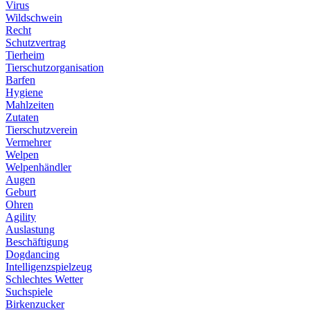
Virus
Wildschwein
Recht
Schutzvertrag
Tierheim
Tierschutzorganisation
Barfen
Hygiene
Mahlzeiten
Zutaten
Tierschutzverein
Vermehrer
Welpen
Welpenhändler
Augen
Geburt
Ohren
Agility
Auslastung
Beschäftigung
Dogdancing
Intelligenzspielzeug
Schlechtes Wetter
Suchspiele
Birkenzucker