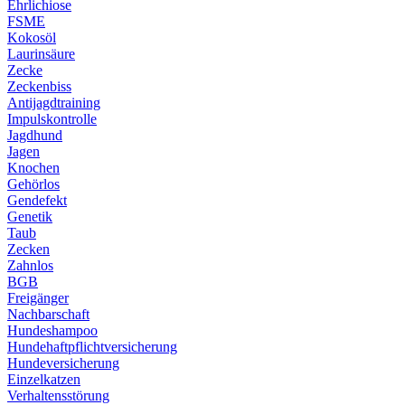
Ehrlichiose
FSME
Kokosöl
Laurinsäure
Zecke
Zeckenbiss
Antijagdtraining
Impulskontrolle
Jagdhund
Jagen
Knochen
Gehörlos
Gendefekt
Genetik
Taub
Zecken
Zahnlos
BGB
Freigänger
Nachbarschaft
Hundeshampoo
Hundehaftpflichtversicherung
Hundeversicherung
Einzelkatzen
Verhaltensstörung