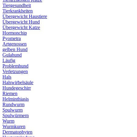
Tiergesundheit
Tierkrankheiten
Übergewicht Haustiere
Übergewicht Hund
Übergewicht Katze
Hormonchip
Pyometra
Artgenossen
gelben Hund
Gulahund
Läufig
Problemhund
Verletzungen
Hals
Halswirbelsäule
Hundegeschirr
Riemen
Helminthiasis
Rundwurm
Spulwurm
Spulwürmern
Wurm
Wurmkuren
Dermatophyten