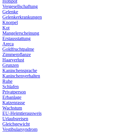
Hotspot
Vergesellschaftung
Gelenke
Gelenkerkrankungen
Knorpel
Kot
Mangelerscheinung
Erstausstattung
Areca
Goldfruchtpalme
Zimmerpflanze
Haarverlust
Grunzen
Kaninchensprache
Kaninchenverhalten
Ruhe
Schlafen
Privatperson
Erbanlage
Katzenrasse
Wachstum
EU-Heimtierausweis
Urlaubsreisen
Gleichgewicht
Vestibularsyndrom