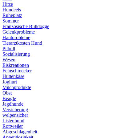
Hitze
Hundeeis
Ruheplatz
Sommer
Französische Bulldogge
Gelenkprobleme
Hautprobleme
Tierarztkosten Hund
Pitbull
Sozialisierung
Wesen
Eiskreationen
Feinschmecker
Hüttenkäse
Joghurt
Milchprodukte
Obst
Beagle
Jagdhunde
Versicherung
welpensicher
Listenhund
Rottweiler
Abgeschlagenheit
Appetitlosigkeit