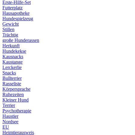
Erste-Hilfe-Set
Futterplatz
Hausapotheke
Hundespielzeug
Gewicht
Stillen
Trächtig
große Hunderassen
Herkunft
Hundekekse
Kausnacks
Kaustange
Lerckerlie
Snacks
Bullterrier
Rasseliste
Körpersprache
Ruhezeiten
Kleiner Hund
Terrier
Psychotherapie
Haustier
Nordsee
EU
Heimtierausweis