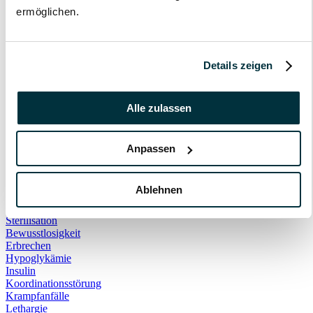
Hauskatze
ermöglichen.
Kater
Katzenspielzeug
Kälte
Leckerlies
Details zeigen
Leinenführigkeit
Leinenpflicht
Schmerzen
Hundebett
Alle zulassen
Schlaf
Schlafplatz
Corona
Anpassen
Infektionskrankheiten
Anschaffung
Geschirr
Ablehnen
Halsband
Rollig
Sterilisation
Bewusstlosigkeit
Erbrechen
Hypoglykämie
Insulin
Koordinationsstörung
Krampfanfälle
Lethargie