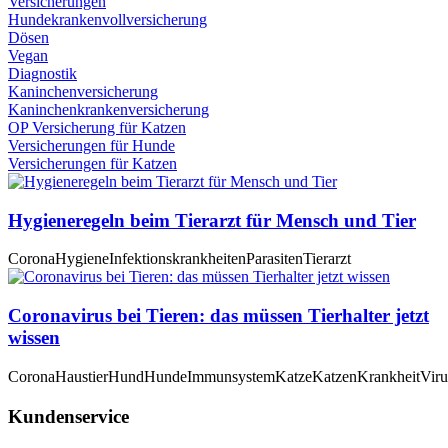
Versicherungen
Hundekrankenvollversicherung
Dösen
Vegan
Diagnostik
Kaninchenversicherung
Kaninchenkrankenversicherung
OP Versicherung für Katzen
Versicherungen für Hunde
Versicherungen für Katzen
Hygieneregeln beim Tierarzt für Mensch und Tier
Corona
Hygiene
Infektionskrankheiten
Parasiten
Tierarzt
Coronavirus bei Tieren: das müssen Tierhalter jetzt
wissen
Corona
Haustier
Hund
Hunde
Immunsystem
Katze
Katzen
Krankheit
Viru
Kundenservice