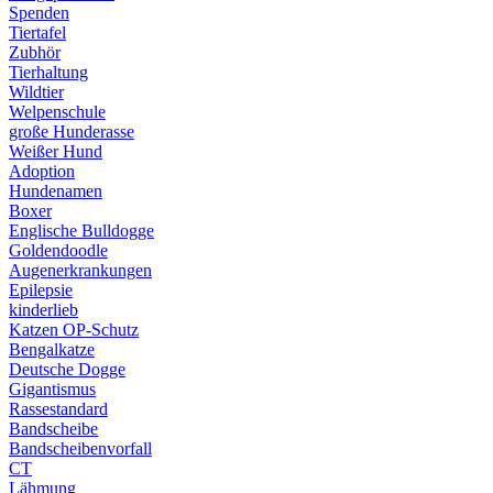
Spenden
Tiertafel
Zubhör
Tierhaltung
Wildtier
Welpenschule
große Hunderasse
Weißer Hund
Adoption
Hundenamen
Boxer
Englische Bulldogge
Goldendoodle
Augenerkrankungen
Epilepsie
kinderlieb
Katzen OP-Schutz
Bengalkatze
Deutsche Dogge
Gigantismus
Rassestandard
Bandscheibe
Bandscheibenvorfall
CT
Lähmung