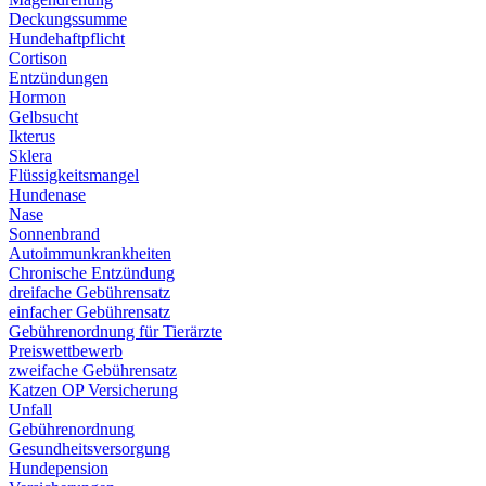
Deckungssumme
Hundehaftpflicht
Cortison
Entzündungen
Hormon
Gelbsucht
Ikterus
Sklera
Flüssigkeitsmangel
Hundenase
Nase
Sonnenbrand
Autoimmunkrankheiten
Chronische Entzündung
dreifache Gebührensatz
einfacher Gebührensatz
Gebührenordnung für Tierärzte
Preiswettbewerb
zweifache Gebührensatz
Katzen OP Versicherung
Unfall
Gebührenordnung
Gesundheitsversorgung
Hundepension