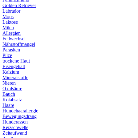
Golden Retriever
Labrador
Mops
Laktose
Milch
Allergien
Fellwechsel
Nährstoffmangel
Parasiten
Pilze
trockene Haut
Eisengehalt
Kalzium
Mineralstoffe
Nieren
Oxalsäure
Bauch
Kotabsatz
Haare
Hundehaarallergie
Bewegungsdrang
Hunderassen
Reizschwelle
Zeitaufwand