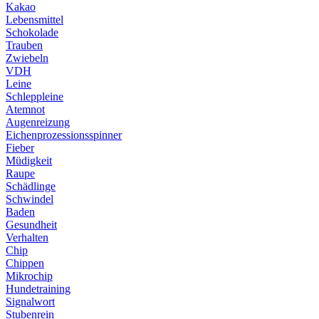
Kakao
Lebensmittel
Schokolade
Trauben
Zwiebeln
VDH
Leine
Schleppleine
Atemnot
Augenreizung
Eichenprozessionsspinner
Fieber
Müdigkeit
Raupe
Schädlinge
Schwindel
Baden
Gesundheit
Verhalten
Chip
Chippen
Mikrochip
Hundetraining
Signalwort
Stubenrein