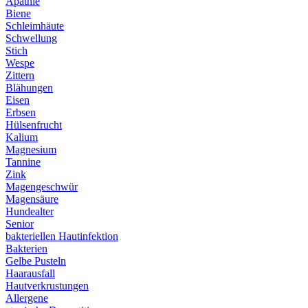
Apathie
Biene
Schleimhäute
Schwellung
Stich
Wespe
Zittern
Blähungen
Eisen
Erbsen
Hülsenfrucht
Kalium
Magnesium
Tannine
Zink
Magengeschwür
Magensäure
Hundealter
Senior
bakteriellen Hautinfektion
Bakterien
Gelbe Pusteln
Haarausfall
Hautverkrustungen
Allergene