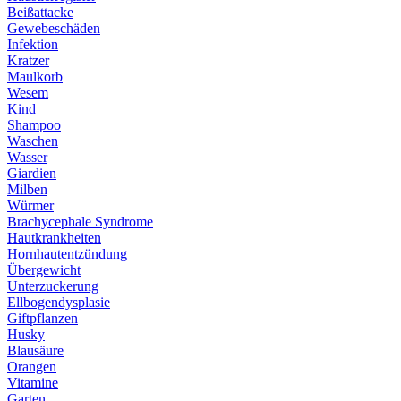
Beißattacke
Gewebeschäden
Infektion
Kratzer
Maulkorb
Wesem
Kind
Shampoo
Waschen
Wasser
Giardien
Milben
Würmer
Brachycephale Syndrome
Hautkrankheiten
Hornhautentzündung
Übergewicht
Unterzuckerung
Ellbogendysplasie
Giftpflanzen
Husky
Blausäure
Orangen
Vitamine
Garten