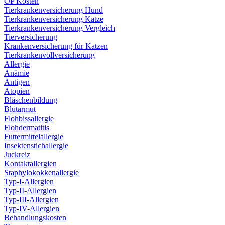
OP Kosten
Tierkrankenversicherung Hund
Tierkrankenversicherung Katze
Tierkrankenversicherung Vergleich
Tierversicherung
Krankenversicherung für Katzen
Tierkrankenvollversicherung
Allergie
Anämie
Antigen
Atopien
Bläschenbildung
Blutarmut
Flohbissallergie
Flohdermatitis
Futtermittelallergie
Insektenstichallergie
Juckreiz
Kontaktallergien
Staphylokokkenallergie
Typ-I-Allergien
Typ-II-Allergien
Typ-III-Allergien
Typ-IV-Allergien
Behandlungskosten