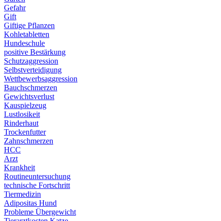
Gefahr
Gift
Giftige Pflanzen
Kohletabletten
Hundeschule
positive Bestärkung
Schutzaggression
Selbstverteidigung
Wettbewerbsaggression
Bauchschmerzen
Gewichtsverlust
Kauspielzeug
Lustlosikeit
Rinderhaut
Trockenfutter
Zahnschmerzen
HCC
Arzt
Krankheit
Routineuntersuchung
technische Fortschritt
Tiermedizin
Adipositas Hund
Probleme Übergewicht
Tierarztkosten Katze