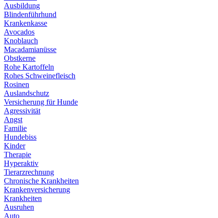
Ausbildung
Blindenführhund
Krankenkasse
Avocados
Knoblauch
Macadamianüsse
Obstkerne
Rohe Kartoffeln
Rohes Schweinefleisch
Rosinen
Auslandschutz
Versicherung für Hunde
Agressivität
Angst
Familie
Hundebiss
Kinder
Therapie
Hyperaktiv
Tierarzrechnung
Chronische Krankheiten
Krankenversicherung
Krankheiten
Ausruhen
Auto