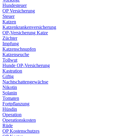
Hundesteuer
OP Versicherung
Steuer
Katzen
Katzenkrankenversicherung
OP-Versicherung Katze
Züchter
Impfung
Katzenschnupfen
Katzenseuche
Tollwut
Hunde OP-Versicherung
Kastration
Giftig
Nachtschattengewächse
Nikotin
Solanin
Tomaten
Fortpflanzung
Hündin
Operation
Operationskosten
Rüde
OP Kostenschutzes