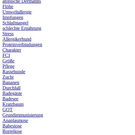
atopische Dermatitis
Flöhe
Umweltallergie
Impfungen
Schlafmangel
schlechte Ernährung
Stress
Allergikerhund
Proteinverbindungen
Charakter
FCI
Größe
Pflege
Rassehunde
Zucht
Bananen
Durchfall
Badegäste
Badesee
Kratzbaum
GOT
Grundimmunisierung
Anaplasmose
Babesiose
Borreliose