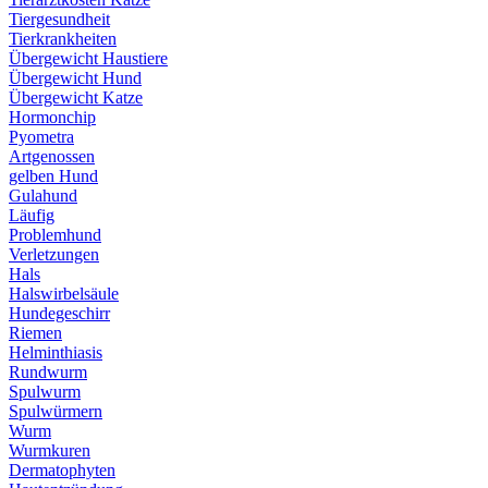
Tiergesundheit
Tierkrankheiten
Übergewicht Haustiere
Übergewicht Hund
Übergewicht Katze
Hormonchip
Pyometra
Artgenossen
gelben Hund
Gulahund
Läufig
Problemhund
Verletzungen
Hals
Halswirbelsäule
Hundegeschirr
Riemen
Helminthiasis
Rundwurm
Spulwurm
Spulwürmern
Wurm
Wurmkuren
Dermatophyten