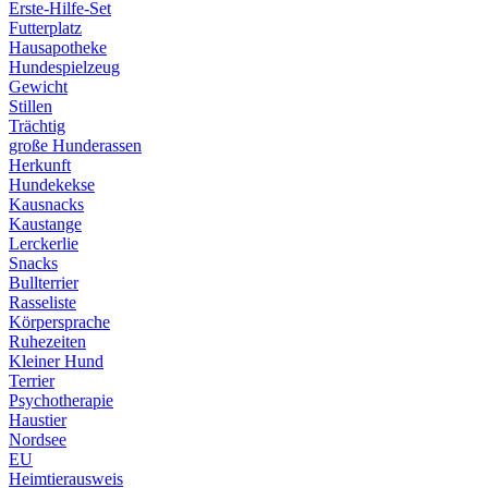
Erste-Hilfe-Set
Futterplatz
Hausapotheke
Hundespielzeug
Gewicht
Stillen
Trächtig
große Hunderassen
Herkunft
Hundekekse
Kausnacks
Kaustange
Lerckerlie
Snacks
Bullterrier
Rasseliste
Körpersprache
Ruhezeiten
Kleiner Hund
Terrier
Psychotherapie
Haustier
Nordsee
EU
Heimtierausweis