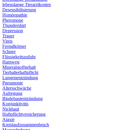
lebenslange Tierarztkosten
Desensibilisierung
Homöopathie
Pheromone
Thundershirt
Depression
Trauer
Viren
Fremdkörper
Schnee
Flüssigkeitszufuhr
Harnweg
Mineralstoffgehalt
Tierhalterhaftpflicht
Lungenentzündung
Pneumonie
Altersschwäche
Aufregung
Bindehautentzündung
Konjunktivitis
Nickhaut
Haftpflichtversicherung
Ataxie
Kreislaufzusammenbruch
Magendrehung