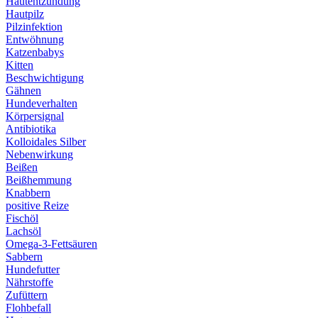
Hautentzündung
Hautpilz
Pilzinfektion
Entwöhnung
Katzenbabys
Kitten
Beschwichtigung
Gähnen
Hundeverhalten
Körpersignal
Antibiotika
Kolloidales Silber
Nebenwirkung
Beißen
Beißhemmung
Knabbern
positive Reize
Fischöl
Lachsöl
Omega-3-Fettsäuren
Sabbern
Hundefutter
Nährstoffe
Zufüttern
Flohbefall