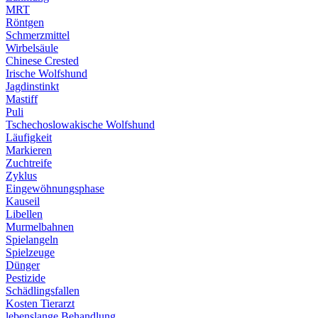
MRT
Röntgen
Schmerzmittel
Wirbelsäule
Chinese Crested
Irische Wolfshund
Jagdinstinkt
Mastiff
Puli
Tschechoslowakische Wolfshund
Läufigkeit
Markieren
Zuchtreife
Zyklus
Eingewöhnungsphase
Kauseil
Libellen
Murmelbahnen
Spielangeln
Spielzeuge
Dünger
Pestizide
Schädlingsfallen
Kosten Tierarzt
lebenslange Behandlung