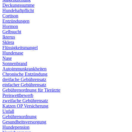
Deckungssumme
Hundehaftpflicht
Cortison
Entzündungen
Hormon
Gelbsucht
Ikterus
Sklera
Flüssigkeitsmangel
Hundenase
Nase
Sonnenbrand
Autoimmunkrankheiten
Chronische Entzündung
dreifache Gebührensatz
einfacher Gebührensatz
Gebührenordnung für Tierärzte
Preiswettbewerb
zweifache Gebührensatz
Katzen OP Versicherung
Unfall
Gebührenordnung
Gesundheitsversorgung
Hundepension