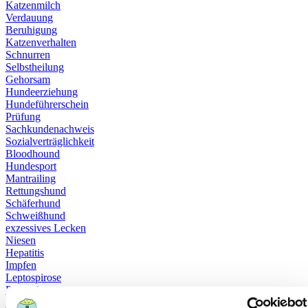
Katzenmilch
Verdauung
Beruhigung
Katzenverhalten
Schnurren
Selbstheilung
Gehorsam
Hundeerziehung
Hundeführerschein
Prüfung
Sachkundenachweis
Sozialverträglichkeit
Bloodhound
Hundesport
Mantrailing
Rettungshund
Schäferhund
Schweißhund
exzessives Lecken
Niesen
Hepatitis
Impfen
Leptospirose
Parvovirose
Staupe