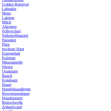
Golden Retriever
Labrador
Mops
Laktose
Milch
Allergien
Fellwechsel
Nährstoffmangel
Parasiten
Pilze
trockene Haut
Eisengehalt
Kalzium
Mineralstoffe
Nieren
Oxalsäure
Bauch
Kotabsatz
Haare
Hundehaarallergie
Bewegungsdrang
Hunderassen
Reizschwelle
Zeitaufwand