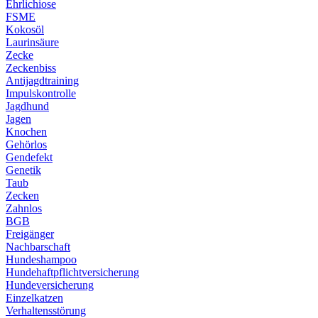
Ehrlichiose
FSME
Kokosöl
Laurinsäure
Zecke
Zeckenbiss
Antijagdtraining
Impulskontrolle
Jagdhund
Jagen
Knochen
Gehörlos
Gendefekt
Genetik
Taub
Zecken
Zahnlos
BGB
Freigänger
Nachbarschaft
Hundeshampoo
Hundehaftpflichtversicherung
Hundeversicherung
Einzelkatzen
Verhaltensstörung