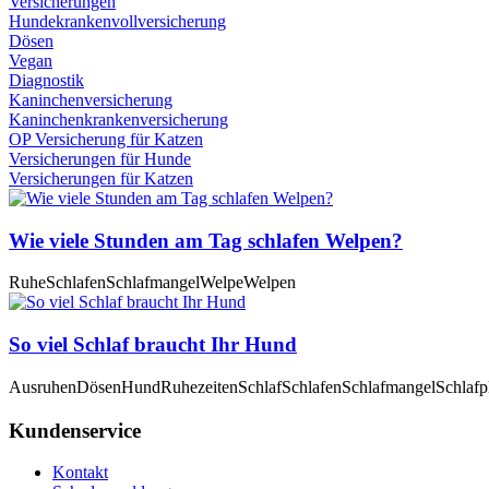
Versicherungen
Hundekrankenvollversicherung
Dösen
Vegan
Diagnostik
Kaninchenversicherung
Kaninchenkrankenversicherung
OP Versicherung für Katzen
Versicherungen für Hunde
Versicherungen für Katzen
Wie viele Stunden am Tag schlafen Welpen?
Ruhe
Schlafen
Schlafmangel
Welpe
Welpen
So viel Schlaf braucht Ihr Hund
Ausruhen
Dösen
Hund
Ruhezeiten
Schlaf
Schlafen
Schlafmangel
Schlafp
Kundenservice
Kontakt