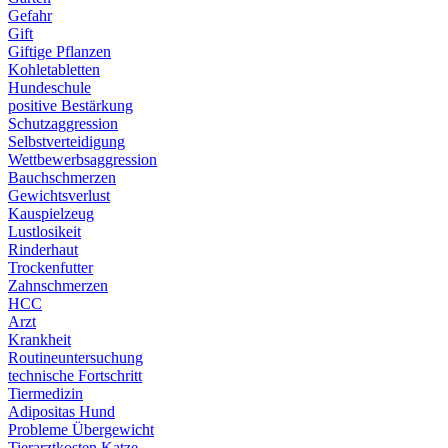
Gefahr
Gift
Giftige Pflanzen
Kohletabletten
Hundeschule
positive Bestärkung
Schutzaggression
Selbstverteidigung
Wettbewerbsaggression
Bauchschmerzen
Gewichtsverlust
Kauspielzeug
Lustlosikeit
Rinderhaut
Trockenfutter
Zahnschmerzen
HCC
Arzt
Krankheit
Routineuntersuchung
technische Fortschritt
Tiermedizin
Adipositas Hund
Probleme Übergewicht
Tierarztkosten Katze