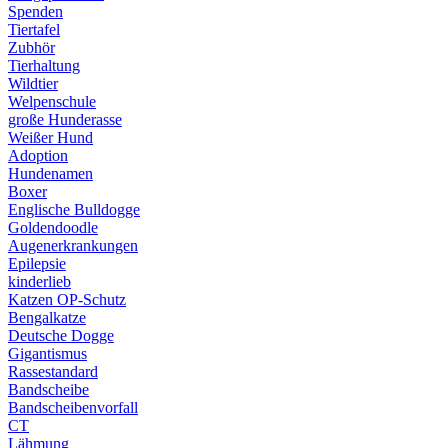
Spenden
Tiertafel
Zubhör
Tierhaltung
Wildtier
Welpenschule
große Hunderasse
Weißer Hund
Adoption
Hundenamen
Boxer
Englische Bulldogge
Goldendoodle
Augenerkrankungen
Epilepsie
kinderlieb
Katzen OP-Schutz
Bengalkatze
Deutsche Dogge
Gigantismus
Rassestandard
Bandscheibe
Bandscheibenvorfall
CT
Lähmung