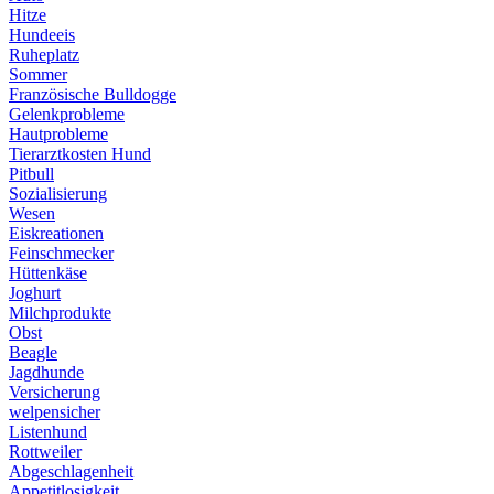
Hitze
Hundeeis
Ruheplatz
Sommer
Französische Bulldogge
Gelenkprobleme
Hautprobleme
Tierarztkosten Hund
Pitbull
Sozialisierung
Wesen
Eiskreationen
Feinschmecker
Hüttenkäse
Joghurt
Milchprodukte
Obst
Beagle
Jagdhunde
Versicherung
welpensicher
Listenhund
Rottweiler
Abgeschlagenheit
Appetitlosigkeit