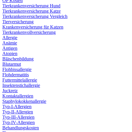
OP Kosten
Tierkrankenversicherung Hund
Tierkrankenversicherung Katze
Tierkrankenversicherung Vergleich
Tierversicherung
Krankenversicherung für Katzen
Tierkrankenvollversicherung
Allergie
Anämie
Antigen
Atopien
Bläschenbildung
Blutarmut
Flohbissallergie
Flohdermatitis
Futtermittelallergie
Insektenstichallergie
Juckreiz
Kontaktallergien
Staphylokokkenallergie
Typ-I-Allergien
Typ-II-Allergien
Typ-III-Allergien
Typ-IV-Allergien
Behandlungskosten