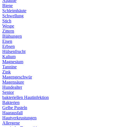
Apathie
Biene
Schleimhäute
Schwellung
Stich
Wespe
Zittern
Blähungen
Eisen
Erbsen
Hülsenfrucht
Kalium
Magnesium
Tannine
Zink
Magengeschwür
Magensäure
Hundealter
Senior
bakteriellen Hautinfektion
Bakterien
Gelbe Pusteln
Haarausfall
Hautverkrustungen
Allergene