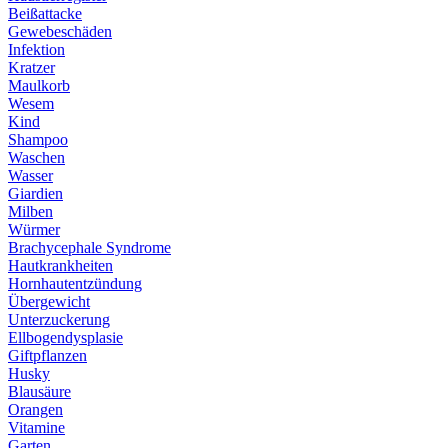
Beißattacke
Gewebeschäden
Infektion
Kratzer
Maulkorb
Wesem
Kind
Shampoo
Waschen
Wasser
Giardien
Milben
Würmer
Brachycephale Syndrome
Hautkrankheiten
Hornhautentzündung
Übergewicht
Unterzuckerung
Ellbogendysplasie
Giftpflanzen
Husky
Blausäure
Orangen
Vitamine
Garten