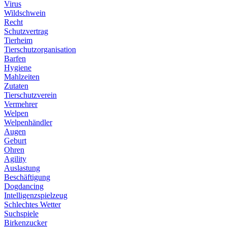
Virus
Wildschwein
Recht
Schutzvertrag
Tierheim
Tierschutzorganisation
Barfen
Hygiene
Mahlzeiten
Zutaten
Tierschutzverein
Vermehrer
Welpen
Welpenhändler
Augen
Geburt
Ohren
Agility
Auslastung
Beschäftigung
Dogdancing
Intelligenzspielzeug
Schlechtes Wetter
Suchspiele
Birkenzucker