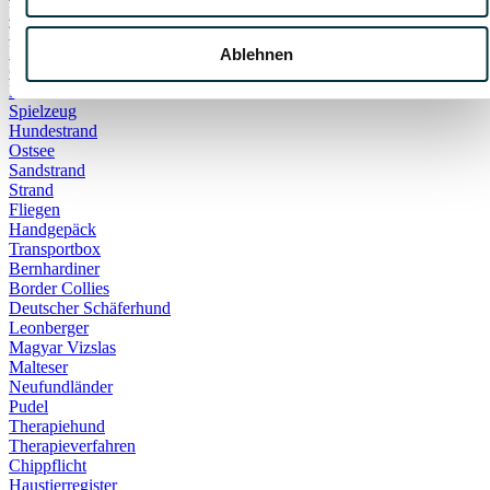
Notfall
Tödlich
DIY
Ablehnen
Gehege
Kaninchen
Spielzeug
Hundestrand
Ostsee
Sandstrand
Strand
Fliegen
Handgepäck
Transportbox
Bernhardiner
Border Collies
Deutscher Schäferhund
Leonberger
Magyar Vizslas
Malteser
Neufundländer
Pudel
Therapiehund
Therapieverfahren
Chippflicht
Haustierregister