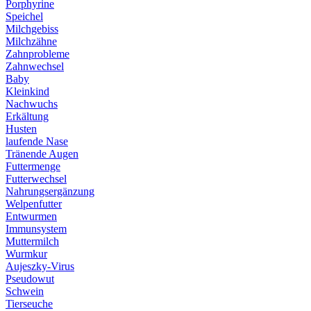
Porphyrine
Speichel
Milchgebiss
Milchzähne
Zahnprobleme
Zahnwechsel
Baby
Kleinkind
Nachwuchs
Erkältung
Husten
laufende Nase
Tränende Augen
Futtermenge
Futterwechsel
Nahrungsergänzung
Welpenfutter
Entwurmen
Immunsystem
Muttermilch
Wurmkur
Aujeszky-Virus
Pseudowut
Schwein
Tierseuche