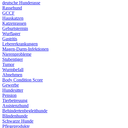
deutsche Hunderasse
Rassehund
GCCF
Hauskatzen
Katzenrassen
Geburtstermin
Wurflager
Gastritis
Lebererkrankungen
Magen-Darm-Infektionen
Nierenprobleme
Stubentiger
Tumor
Wurmbefall
Abnehmen
Body Condition Score
Gewerbe
Hundesitter
Pension
Tierbetreuung
Assistenzhund
Behindertenbegleithunde
Blindenhunde
Schwarze Hunde
Pflegeprodukte