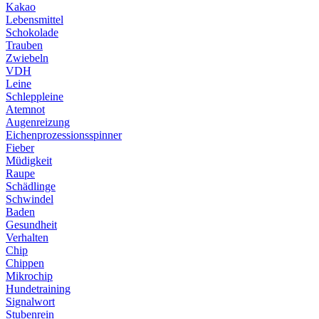
Kakao
Lebensmittel
Schokolade
Trauben
Zwiebeln
VDH
Leine
Schleppleine
Atemnot
Augenreizung
Eichenprozessionsspinner
Fieber
Müdigkeit
Raupe
Schädlinge
Schwindel
Baden
Gesundheit
Verhalten
Chip
Chippen
Mikrochip
Hundetraining
Signalwort
Stubenrein