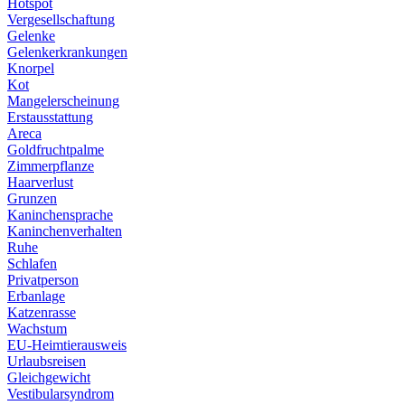
Hotspot
Vergesellschaftung
Gelenke
Gelenkerkrankungen
Knorpel
Kot
Mangelerscheinung
Erstausstattung
Areca
Goldfruchtpalme
Zimmerpflanze
Haarverlust
Grunzen
Kaninchensprache
Kaninchenverhalten
Ruhe
Schlafen
Privatperson
Erbanlage
Katzenrasse
Wachstum
EU-Heimtierausweis
Urlaubsreisen
Gleichgewicht
Vestibularsyndrom