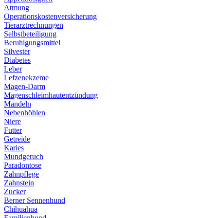
Atmung
Operationskostenversicherung
Tierarztrechnungen
Selbstbeteiligung
Beruhigungsmittel
Silvester
Diabetes
Leber
Lefzenekzeme
Magen-Darm
Magenschleimhautentzündung
Mandeln
Nebenhöhlen
Niere
Futter
Getreide
Karies
Mundgeruch
Paradontose
Zahnpflege
Zahnstein
Zucker
Berner Sennenhund
Chihuahua
Familienhund