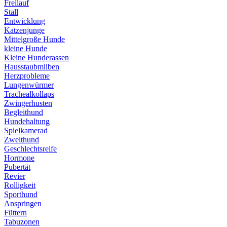
Freilauf
Stall
Entwicklung
Katzenjunge
Mittelgroße Hunde
kleine Hunde
Kleine Hunderassen
Hausstaubmilben
Herzprobleme
Lungenwürmer
Trachealkollaps
Zwingerhusten
Begleithund
Hundehaltung
Spielkamerad
Zweithund
Geschlechtsreife
Hormone
Pubertät
Revier
Rolligkeit
Sporthund
Anspringen
Füttern
Tabuzonen