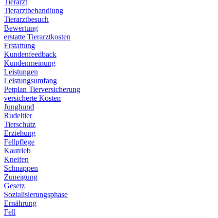
Tierarzt
Tierarztbehandlung
Tierarztbesuch
Bewertung
erstatte Tierarztkosten
Erstattung
Kundenfeedback
Kundenmeinung
Leistungen
Leistungsumfang
Petplan Tierversicherung
versicherte Kosten
Junghund
Rudeltier
Tierschutz
Erziehung
Fellpflege
Kautrieb
Kneifen
Schnappen
Zuneigung
Gesetz
Sozialisierungsphase
Ernährung
Fell