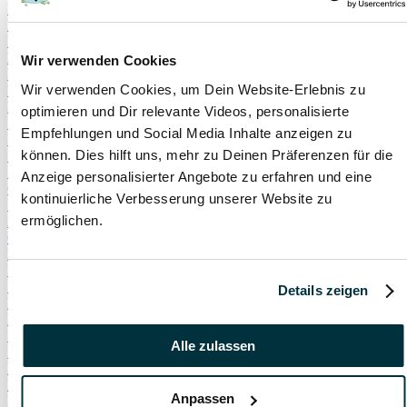
Hauskatze
Kater
Katzenspielzeug
Kälte
Wir verwenden Cookies
Leckerlies
Wir verwenden Cookies, um Dein Website-Erlebnis zu
Leinenführigkeit
Leinenpflicht
optimieren und Dir relevante Videos, personalisierte
Schmerzen
Empfehlungen und Social Media Inhalte anzeigen zu
Hundebett
können. Dies hilft uns, mehr zu Deinen Präferenzen für die
Schlaf
Schlafplatz
Anzeige personalisierter Angebote zu erfahren und eine
Corona
kontinuierliche Verbesserung unserer Website zu
Infektionskrankheiten
ermöglichen.
Anschaffung
Geschirr
Halsband
Rollig
Sterilisation
Details zeigen
Bewusstlosigkeit
Erbrechen
Hypoglykämie
Alle zulassen
Insulin
Koordinationsstörung
Krampfanfälle
Anpassen
Lethargie