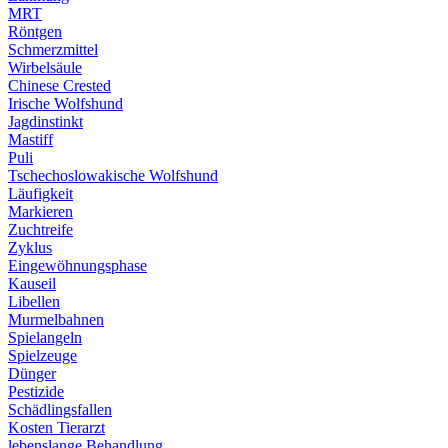
MRT
Röntgen
Schmerzmittel
Wirbelsäule
Chinese Crested
Irische Wolfshund
Jagdinstinkt
Mastiff
Puli
Tschechoslowakische Wolfshund
Läufigkeit
Markieren
Zuchtreife
Zyklus
Eingewöhnungsphase
Kauseil
Libellen
Murmelbahnen
Spielangeln
Spielzeuge
Dünger
Pestizide
Schädlingsfallen
Kosten Tierarzt
lebenslange Behandlung