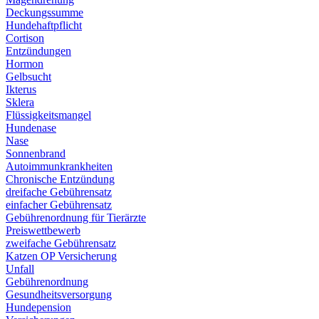
Deckungssumme
Hundehaftpflicht
Cortison
Entzündungen
Hormon
Gelbsucht
Ikterus
Sklera
Flüssigkeitsmangel
Hundenase
Nase
Sonnenbrand
Autoimmunkrankheiten
Chronische Entzündung
dreifache Gebührensatz
einfacher Gebührensatz
Gebührenordnung für Tierärzte
Preiswettbewerb
zweifache Gebührensatz
Katzen OP Versicherung
Unfall
Gebührenordnung
Gesundheitsversorgung
Hundepension