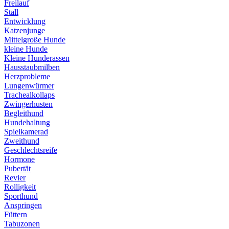
Freilauf
Stall
Entwicklung
Katzenjunge
Mittelgroße Hunde
kleine Hunde
Kleine Hunderassen
Hausstaubmilben
Herzprobleme
Lungenwürmer
Trachealkollaps
Zwingerhusten
Begleithund
Hundehaltung
Spielkamerad
Zweithund
Geschlechtsreife
Hormone
Pubertät
Revier
Rolligkeit
Sporthund
Anspringen
Füttern
Tabuzonen