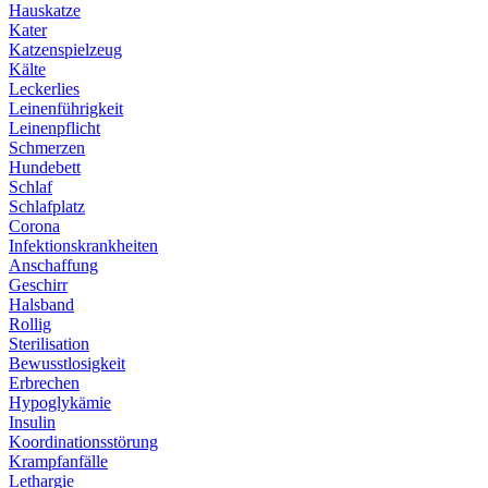
Hauskatze
Kater
Katzenspielzeug
Kälte
Leckerlies
Leinenführigkeit
Leinenpflicht
Schmerzen
Hundebett
Schlaf
Schlafplatz
Corona
Infektionskrankheiten
Anschaffung
Geschirr
Halsband
Rollig
Sterilisation
Bewusstlosigkeit
Erbrechen
Hypoglykämie
Insulin
Koordinationsstörung
Krampfanfälle
Lethargie