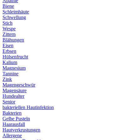
Apathie
Biene
Schleimhäute
Schwellung
Stich
Wespe
Zittern
Blähungen
Eisen
Erbsen
Hülsenfrucht
Kalium
Magnesium
Tannine
Zink
Magengeschwür
Magensäure
Hundealter
Senior
bakteriellen Hautinfektion
Bakterien
Gelbe Pusteln
Haarausfall
Hautverkrustungen
Allergene