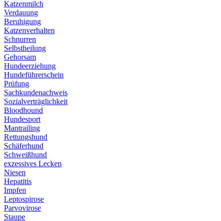
Katzenmilch
Verdauung
Beruhigung
Katzenverhalten
Schnurren
Selbstheilung
Gehorsam
Hundeerziehung
Hundeführerschein
Prüfung
Sachkundenachweis
Sozialverträglichkeit
Bloodhound
Hundesport
Mantrailing
Rettungshund
Schäferhund
Schweißhund
exzessives Lecken
Niesen
Hepatitis
Impfen
Leptospirose
Parvovirose
Staupe