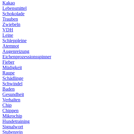
Kakao
Lebensmittel
Schokolade
Trauben
Zwiebeln
VDH
Leine
Schleppleine
Atemnot
Augenreizung
Eichenprozessionsspinner
Fieber
Müdigkeit
Raupe
Schädlinge
Schwindel
Baden
Gesundheit
Verhalten
Chip
Chippen
Mikrochip
Hundetraining
Signalwort
Stubenrein