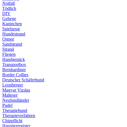
Notfall
Tödlich
DIY
Gehege
Kaninchen
Spielzeug
Hundestrand
Ostsee
Sandstrand
Strand
Fliegen
Handgepäck
Transportbox
Bernhardiner
Border Collies
Deutscher Schäferhund
Leonberger
Magyar Vizslas
Malteser
Neufundländer
Pudel
Therapiehund
Therapieverfahren
Chippflicht
Haustierregister