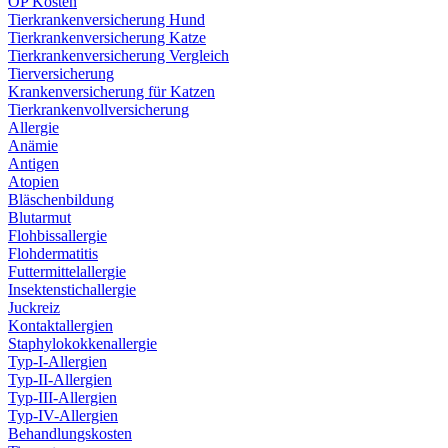
OP Kosten
Tierkrankenversicherung Hund
Tierkrankenversicherung Katze
Tierkrankenversicherung Vergleich
Tierversicherung
Krankenversicherung für Katzen
Tierkrankenvollversicherung
Allergie
Anämie
Antigen
Atopien
Bläschenbildung
Blutarmut
Flohbissallergie
Flohdermatitis
Futtermittelallergie
Insektenstichallergie
Juckreiz
Kontaktallergien
Staphylokokkenallergie
Typ-I-Allergien
Typ-II-Allergien
Typ-III-Allergien
Typ-IV-Allergien
Behandlungskosten