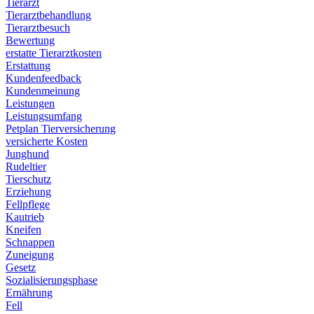
Tierarzt
Tierarztbehandlung
Tierarztbesuch
Bewertung
erstatte Tierarztkosten
Erstattung
Kundenfeedback
Kundenmeinung
Leistungen
Leistungsumfang
Petplan Tierversicherung
versicherte Kosten
Junghund
Rudeltier
Tierschutz
Erziehung
Fellpflege
Kautrieb
Kneifen
Schnappen
Zuneigung
Gesetz
Sozialisierungsphase
Ernährung
Fell