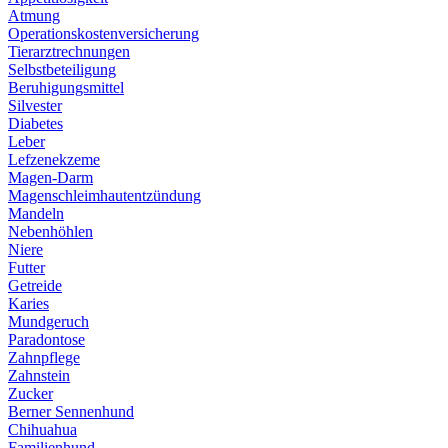
Atmung
Operationskostenversicherung
Tierarztrechnungen
Selbstbeteiligung
Beruhigungsmittel
Silvester
Diabetes
Leber
Lefzenekzeme
Magen-Darm
Magenschleimhautentzündung
Mandeln
Nebenhöhlen
Niere
Futter
Getreide
Karies
Mundgeruch
Paradontose
Zahnpflege
Zahnstein
Zucker
Berner Sennenhund
Chihuahua
Familienhund