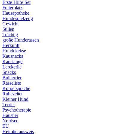
Erste-Hilfe-Set
Futterplatz
Hausapotheke
Hundespielzeug
Gewicht
Stillen
Trächtig
große Hunderassen
Herkunft
Hundekekse
Kausnacks
Kaustange
Lerckerlie
Snacks
Bullterrier
Rasseliste
Körpersprache
Ruhezeiten
Kleiner Hund
Terrier
Psychotherapie
Haustier
Nordsee
EU
Heimtierausweis