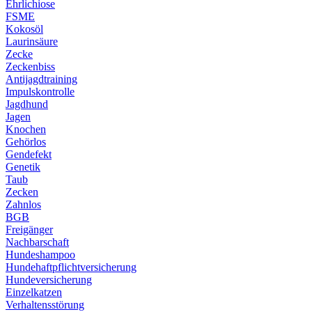
Ehrlichiose
FSME
Kokosöl
Laurinsäure
Zecke
Zeckenbiss
Antijagdtraining
Impulskontrolle
Jagdhund
Jagen
Knochen
Gehörlos
Gendefekt
Genetik
Taub
Zecken
Zahnlos
BGB
Freigänger
Nachbarschaft
Hundeshampoo
Hundehaftpflichtversicherung
Hundeversicherung
Einzelkatzen
Verhaltensstörung