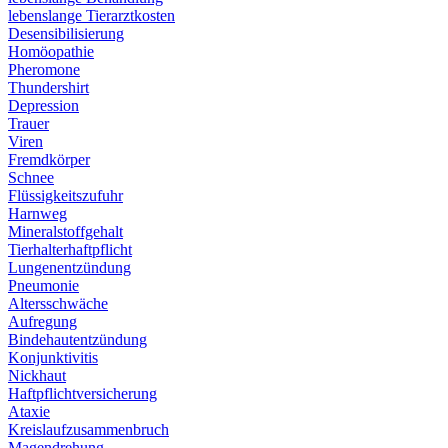
lebenslange Tierarztkosten
Desensibilisierung
Homöopathie
Pheromone
Thundershirt
Depression
Trauer
Viren
Fremdkörper
Schnee
Flüssigkeitszufuhr
Harnweg
Mineralstoffgehalt
Tierhalterhaftpflicht
Lungenentzündung
Pneumonie
Altersschwäche
Aufregung
Bindehautentzündung
Konjunktivitis
Nickhaut
Haftpflichtversicherung
Ataxie
Kreislaufzusammenbruch
Magendrehung