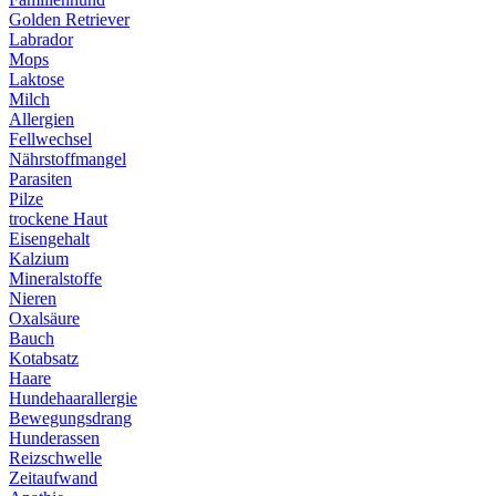
Golden Retriever
Labrador
Mops
Laktose
Milch
Allergien
Fellwechsel
Nährstoffmangel
Parasiten
Pilze
trockene Haut
Eisengehalt
Kalzium
Mineralstoffe
Nieren
Oxalsäure
Bauch
Kotabsatz
Haare
Hundehaarallergie
Bewegungsdrang
Hunderassen
Reizschwelle
Zeitaufwand