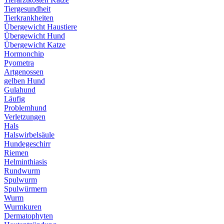
Tiergesundheit
Tierkrankheiten
Übergewicht Haustiere
Übergewicht Hund
Übergewicht Katze
Hormonchip
Pyometra
Artgenossen
gelben Hund
Gulahund
Läufig
Problemhund
Verletzungen
Hals
Halswirbelsäule
Hundegeschirr
Riemen
Helminthiasis
Rundwurm
Spulwurm
Spulwürmern
Wurm
Wurmkuren
Dermatophyten