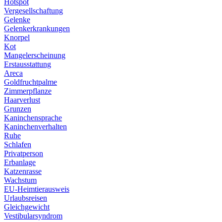
Hotspot
Vergesellschaftung
Gelenke
Gelenkerkrankungen
Knorpel
Kot
Mangelerscheinung
Erstausstattung
Areca
Goldfruchtpalme
Zimmerpflanze
Haarverlust
Grunzen
Kaninchensprache
Kaninchenverhalten
Ruhe
Schlafen
Privatperson
Erbanlage
Katzenrasse
Wachstum
EU-Heimtierausweis
Urlaubsreisen
Gleichgewicht
Vestibularsyndrom