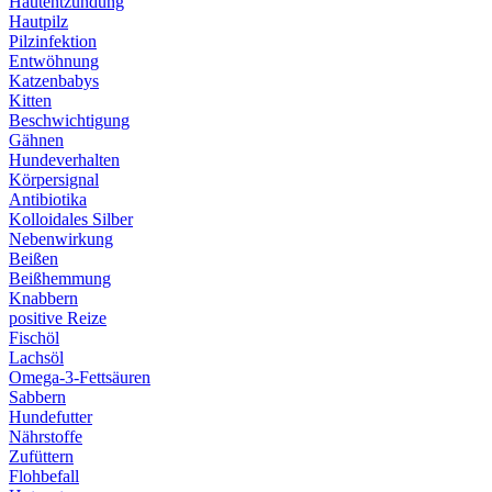
Hautentzündung
Hautpilz
Pilzinfektion
Entwöhnung
Katzenbabys
Kitten
Beschwichtigung
Gähnen
Hundeverhalten
Körpersignal
Antibiotika
Kolloidales Silber
Nebenwirkung
Beißen
Beißhemmung
Knabbern
positive Reize
Fischöl
Lachsöl
Omega-3-Fettsäuren
Sabbern
Hundefutter
Nährstoffe
Zufüttern
Flohbefall