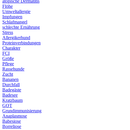
atopische Dermatitis
Flöhe
Umweltallergie
Impfungen
Schlafmangel
schlechte Ernährung
Stress
Allergikerhund
Proteinverbindungen
Charakter
FCI
Größe
Pflege
Rassehunde
Zucht
Bananen
Durchfall
Badegäste
Badesee
Kratzbaum
GOT
Grundimmunisierung
Anaplasmose
Babesiose
Borreliose