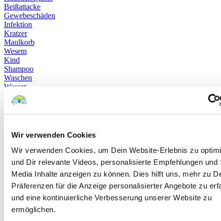
Beißattacke
Gewebeschäden
Infektion
Kratzer
Maulkorb
Wesem
Kind
Shampoo
Waschen
Wasser
Giardien
Milben
Würmer
Brachycephale Syndrome
Hautkrankheiten
Wir verwenden Cookies
Hornhautentzündung
Übergewicht
Wir verwenden Cookies, um Dein Website-Erlebnis zu optim
Unterzuckerung
und Dir relevante Videos, personalisierte Empfehlungen und 
Ellbogendysplasie
Media Inhalte anzeigen zu können. Dies hilft uns, mehr zu D
Giftpflanzen
Husky
Präferenzen für die Anzeige personalisierter Angebote zu erf
Blausäure
und eine kontinuierliche Verbesserung unserer Website zu
Orangen
ermöglichen.
Vitamine
Garten