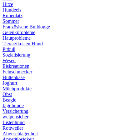
Hitze
Hundeeis
Ruheplatz
Sommer
Französische Bulldogge
Gelenkprobleme
Hautprobleme
Tierarztkosten Hund
Pitbull
Sozialisierung
Wesen
Eiskreationen
Feinschmecker
Hüttenkäse
Joghurt
Milchprodukte
Obst
Beagle
Jagdhunde
Versicherung
welpensicher
Listenhund
Rottweiler
Abgeschlagenheit
Appetitlosigkeit