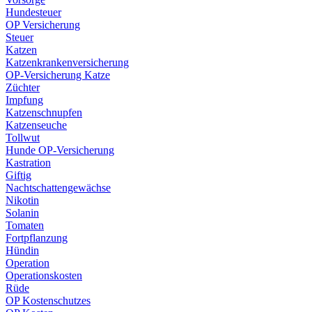
Hundesteuer
OP Versicherung
Steuer
Katzen
Katzenkrankenversicherung
OP-Versicherung Katze
Züchter
Impfung
Katzenschnupfen
Katzenseuche
Tollwut
Hunde OP-Versicherung
Kastration
Giftig
Nachtschattengewächse
Nikotin
Solanin
Tomaten
Fortpflanzung
Hündin
Operation
Operationskosten
Rüde
OP Kostenschutzes