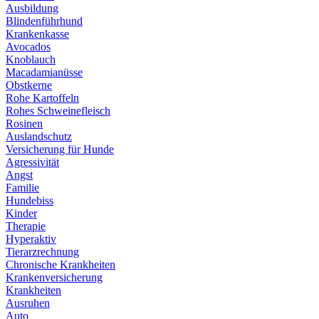
Ausbildung
Blindenführhund
Krankenkasse
Avocados
Knoblauch
Macadamianüsse
Obstkerne
Rohe Kartoffeln
Rohes Schweinefleisch
Rosinen
Auslandschutz
Versicherung für Hunde
Agressivität
Angst
Familie
Hundebiss
Kinder
Therapie
Hyperaktiv
Tierarzrechnung
Chronische Krankheiten
Krankenversicherung
Krankheiten
Ausruhen
Auto