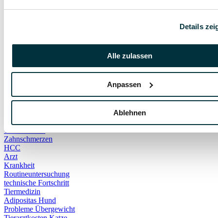
Gefahr
Gift
Giftige Pflanzen
Details zei
Kohletabletten
Hundeschule
positive Bestärkung
Alle zulassen
Schutzaggression
Selbstverteidigung
Wettbewerbsaggression
Anpassen
Bauchschmerzen
Gewichtsverlust
Kauspielzeug
Lustlosikeit
Ablehnen
Rinderhaut
Trockenfutter
Zahnschmerzen
HCC
Arzt
Krankheit
Routineuntersuchung
technische Fortschritt
Tiermedizin
Adipositas Hund
Probleme Übergewicht
Tierarztkosten Katze