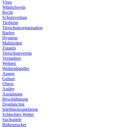
Virus
Wildschwein
Recht
Schutzvertrag
Tierheim
Tierschutzorganisation
Barfen
Hygiene
Mahlzeiten
Zutaten
Tierschutzverein
Vermehrer
Welpen
Welpenhändler
Augen
Geburt
Ohren
Agility
Auslastung
Beschäftigung
Dogdancing
Intelligenzspielzeug
Schlechtes Wetter
Suchspiele
Birkenzucker