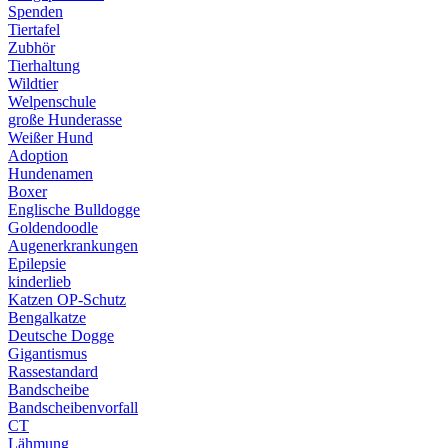
Spenden
Tiertafel
Zubhör
Tierhaltung
Wildtier
Welpenschule
große Hunderasse
Weißer Hund
Adoption
Hundenamen
Boxer
Englische Bulldogge
Goldendoodle
Augenerkrankungen
Epilepsie
kinderlieb
Katzen OP-Schutz
Bengalkatze
Deutsche Dogge
Gigantismus
Rassestandard
Bandscheibe
Bandscheibenvorfall
CT
Lähmung