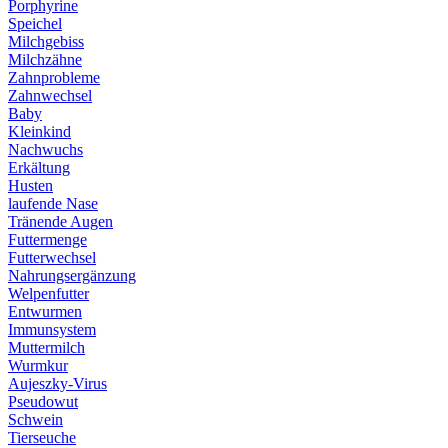
Porphyrine
Speichel
Milchgebiss
Milchzähne
Zahnprobleme
Zahnwechsel
Baby
Kleinkind
Nachwuchs
Erkältung
Husten
laufende Nase
Tränende Augen
Futtermenge
Futterwechsel
Nahrungsergänzung
Welpenfutter
Entwurmen
Immunsystem
Muttermilch
Wurmkur
Aujeszky-Virus
Pseudowut
Schwein
Tierseuche