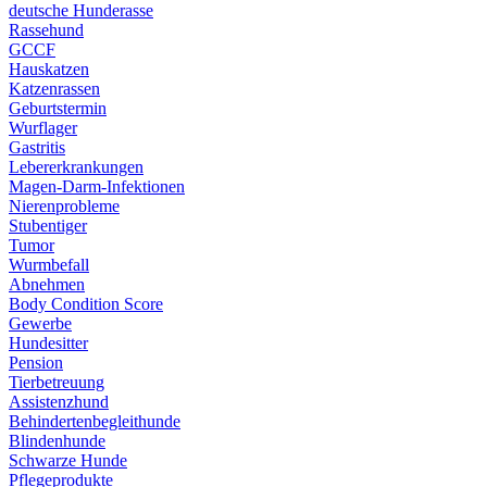
deutsche Hunderasse
Rassehund
GCCF
Hauskatzen
Katzenrassen
Geburtstermin
Wurflager
Gastritis
Lebererkrankungen
Magen-Darm-Infektionen
Nierenprobleme
Stubentiger
Tumor
Wurmbefall
Abnehmen
Body Condition Score
Gewerbe
Hundesitter
Pension
Tierbetreuung
Assistenzhund
Behindertenbegleithunde
Blindenhunde
Schwarze Hunde
Pflegeprodukte