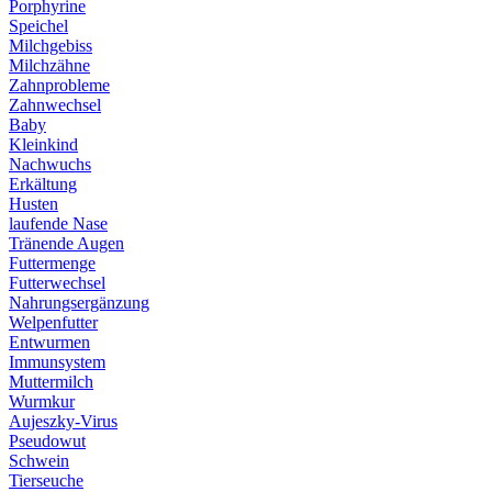
Porphyrine
Speichel
Milchgebiss
Milchzähne
Zahnprobleme
Zahnwechsel
Baby
Kleinkind
Nachwuchs
Erkältung
Husten
laufende Nase
Tränende Augen
Futtermenge
Futterwechsel
Nahrungsergänzung
Welpenfutter
Entwurmen
Immunsystem
Muttermilch
Wurmkur
Aujeszky-Virus
Pseudowut
Schwein
Tierseuche