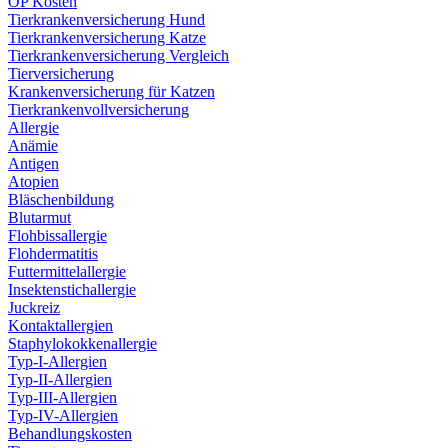
OP Kosten
Tierkrankenversicherung Hund
Tierkrankenversicherung Katze
Tierkrankenversicherung Vergleich
Tierversicherung
Krankenversicherung für Katzen
Tierkrankenvollversicherung
Allergie
Anämie
Antigen
Atopien
Bläschenbildung
Blutarmut
Flohbissallergie
Flohdermatitis
Futtermittelallergie
Insektenstichallergie
Juckreiz
Kontaktallergien
Staphylokokkenallergie
Typ-I-Allergien
Typ-II-Allergien
Typ-III-Allergien
Typ-IV-Allergien
Behandlungskosten