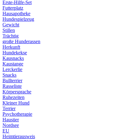
Erste-Hilfe-Set
Futterplatz
Hausapotheke
Hundespielzeug
Gewicht
Stillen
Trächtig
große Hunderassen
Herkunft
Hundekekse
Kausnacks
Kaustange
Lerckerlie
Snacks
Bullterrier
Rasseliste
Körpersprache
Ruhezeiten
Kleiner Hund
Terrier
Psychotherapie
Haustier
Nordsee
EU
Heimtierausweis