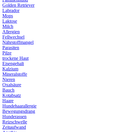
Golden Retriever
Labrador
Mops
Laktose
Milch
Allergien
Fellwechsel
Nährstoffmangel
Parasiten
Pilze
trockene Haut
Eisengehalt
Kalzium
Mineralstoffe
Nieren
Oxalsäure
Bauch
Kotabsatz
Haare
Hundehaarallergie
Bewegungsdrang
Hunderassen
Reizschwelle
Zeitaufwand