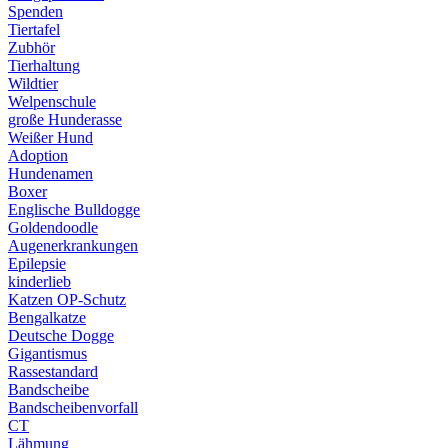
Spenden
Tiertafel
Zubhör
Tierhaltung
Wildtier
Welpenschule
große Hunderasse
Weißer Hund
Adoption
Hundenamen
Boxer
Englische Bulldogge
Goldendoodle
Augenerkrankungen
Epilepsie
kinderlieb
Katzen OP-Schutz
Bengalkatze
Deutsche Dogge
Gigantismus
Rassestandard
Bandscheibe
Bandscheibenvorfall
CT
Lähmung