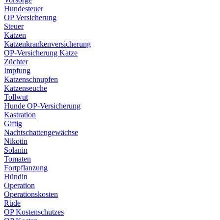
Hundesteuer
OP Versicherung
Steuer
Katzen
Katzenkrankenversicherung
OP-Versicherung Katze
Züchter
Impfung
Katzenschnupfen
Katzenseuche
Tollwut
Hunde OP-Versicherung
Kastration
Giftig
Nachtschattengewächse
Nikotin
Solanin
Tomaten
Fortpflanzung
Hündin
Operation
Operationskosten
Rüde
OP Kostenschutzes