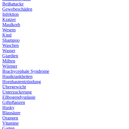
Beißattacke
Gewebeschäden
Infektion
Kratzer
Maulkorb
Wesem
Kind
Shampoo
Waschen
Wasser
Giardien
Milben
Würmer
Brachycephale Syndrome
Hautkrankheiten
Hornhautentzündung
Übergewicht
Unterzuckerung
Ellbogendysplasie
Giftpflanzen
Husky
Blausäure
Orangen
Vitamine
Garten