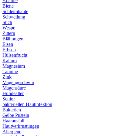
Apathie
Biene
Schleimhäute
Schwellung
Stich
Wespe
Zittern
Blähungen
Eisen
Erbsen
Hülsenfrucht
Kalium
Magnesium
Tannine
Zink
Magengeschwür
Magensäure
Hundealter
Senior
bakteriellen Hautinfektion
Bakterien
Gelbe Pusteln
Haarausfall
Hautverkrustungen
Allergene