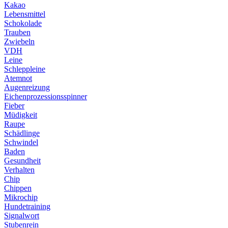
Kakao
Lebensmittel
Schokolade
Trauben
Zwiebeln
VDH
Leine
Schleppleine
Atemnot
Augenreizung
Eichenprozessionsspinner
Fieber
Müdigkeit
Raupe
Schädlinge
Schwindel
Baden
Gesundheit
Verhalten
Chip
Chippen
Mikrochip
Hundetraining
Signalwort
Stubenrein