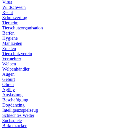
Virus
Wildschwein
Recht
Schutzvertrag
Tierheim
Tierschutzorganisation
Barfen
Hygiene
Mahlzeiten
Zutaten
Tierschutzverein
Vermehrer
Welpen
Welpenhändler
Augen
Geburt
Ohren
Agility
Auslastung
Beschäftigung
Dogdancing
Intelligenzspielzeug
Schlechtes Wetter
Suchspiele
Birkenzucker