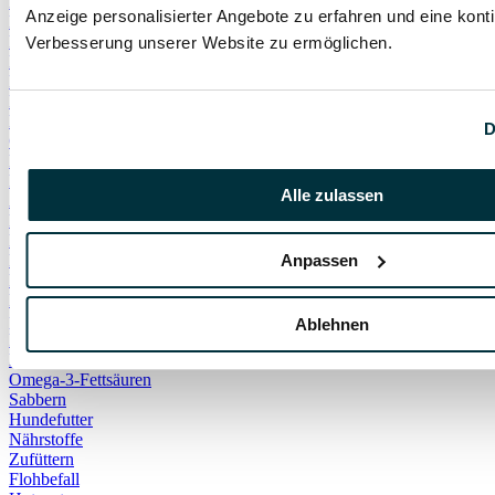
Hautentzündung
Anzeige personalisierter Angebote zu erfahren und eine konti
Hautpilz
Pilzinfektion
Verbesserung unserer Website zu ermöglichen.
Entwöhnung
Katzenbabys
Kitten
Beschwichtigung
D
Gähnen
Hundeverhalten
Körpersignal
Alle zulassen
Antibiotika
Kolloidales Silber
Nebenwirkung
Anpassen
Beißen
Beißhemmung
Knabbern
positive Reize
Ablehnen
Fischöl
Lachsöl
Omega-3-Fettsäuren
Sabbern
Hundefutter
Nährstoffe
Zufüttern
Flohbefall