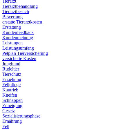
Tierarzt
Tierarztbehandlung
Tierarztbesuch
Bewertung
erstatte Tierarztkosten
Erstattung
Kundenfeedback
Kundenmeinung
Leistungen
Leistungsumfang
Petplan Tierversicherung
versicherte Kosten
Junghund
Rudeltier
Tierschutz
Erziehung
Fellpflege
Kautrieb
Kneifen
Schnappen
Zuneigung
Gesetz
Sozialisierungsphase
Ernährung
Fell