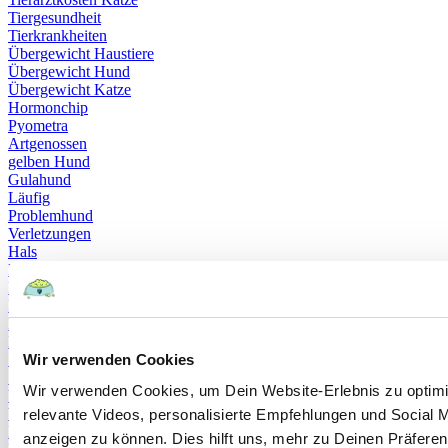
Tiergesundheit
Tierkrankheiten
Übergewicht Haustiere
Übergewicht Hund
Übergewicht Katze
Hormonchip
Pyometra
Artgenossen
gelben Hund
Gulahund
Läufig
Problemhund
Verletzungen
Hals
Halswirbelsäule
Hundegeschirr
Riemen
Helminthiasis
Rundwurm
Wir verwenden Cookies
Spulwurm
Spulwürmern
Wir verwenden Cookies, um Dein Website-Erlebnis zu optimi
Wurm
Wurmkuren
relevante Videos, personalisierte Empfehlungen und Social M
Dermatophyten
anzeigen zu können. Dies hilft uns, mehr zu Deinen Präferen