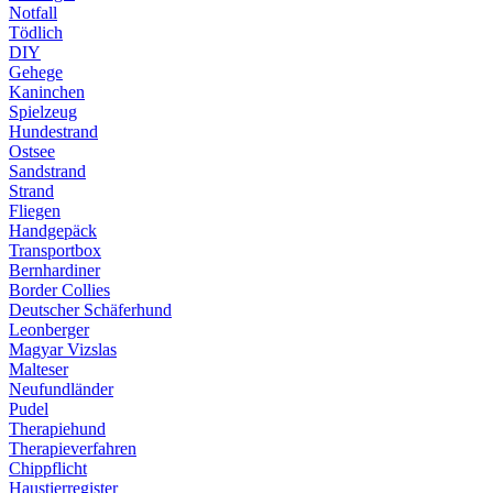
Notfall
Tödlich
DIY
Gehege
Kaninchen
Spielzeug
Hundestrand
Ostsee
Sandstrand
Strand
Fliegen
Handgepäck
Transportbox
Bernhardiner
Border Collies
Deutscher Schäferhund
Leonberger
Magyar Vizslas
Malteser
Neufundländer
Pudel
Therapiehund
Therapieverfahren
Chippflicht
Haustierregister