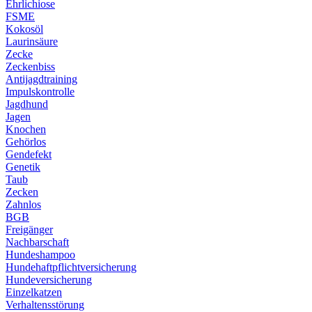
Ehrlichiose
FSME
Kokosöl
Laurinsäure
Zecke
Zeckenbiss
Antijagdtraining
Impulskontrolle
Jagdhund
Jagen
Knochen
Gehörlos
Gendefekt
Genetik
Taub
Zecken
Zahnlos
BGB
Freigänger
Nachbarschaft
Hundeshampoo
Hundehaftpflichtversicherung
Hundeversicherung
Einzelkatzen
Verhaltensstörung