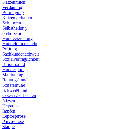
Katzenmilch
Verdauung
Beruhigung
Katzenverhalten
Schnurren
Selbstheilung
Gehorsam
Hundeerziehung
Hundeführerschein
Prüfung
Sachkundenachweis
Sozialverträglichkeit
Bloodhound
Hundesport
Mantrailing
Rettungshund
Schäferhund
Schweißhund
exzessives Lecken
Niesen
Hepatitis
Impfen
Leptospirose
Parvovirose
Staupe