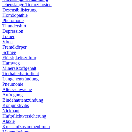
lebenslange Tierarztkosten
Desensibilisierung
Homöopathie
Pheromone
Thundershirt
Depression
Trauer
Viren
Fremdkörper
Schnee
Flüssigkeitszufuhr
Harnweg
Mineralstoffgehalt
Tierhalterhaftpflicht
Lungenentzündung
Pneumonie
Altersschwäche
Aufregung
Bindehautentzündung
Konjunktivitis
Nickhaut
Haftpflichtversicherung
Ataxie
Kreislaufzusammenbruch
Magendrehung