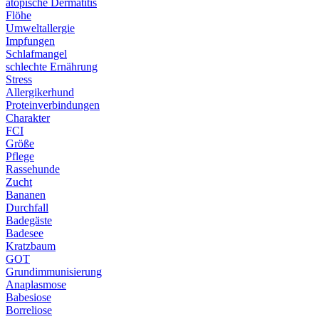
atopische Dermatitis
Flöhe
Umweltallergie
Impfungen
Schlafmangel
schlechte Ernährung
Stress
Allergikerhund
Proteinverbindungen
Charakter
FCI
Größe
Pflege
Rassehunde
Zucht
Bananen
Durchfall
Badegäste
Badesee
Kratzbaum
GOT
Grundimmunisierung
Anaplasmose
Babesiose
Borreliose