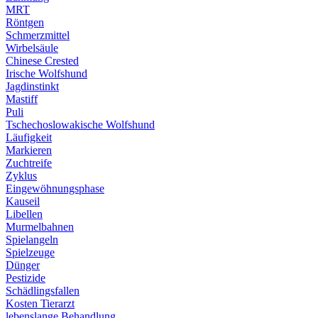
MRT
Röntgen
Schmerzmittel
Wirbelsäule
Chinese Crested
Irische Wolfshund
Jagdinstinkt
Mastiff
Puli
Tschechoslowakische Wolfshund
Läufigkeit
Markieren
Zuchtreife
Zyklus
Eingewöhnungsphase
Kauseil
Libellen
Murmelbahnen
Spielangeln
Spielzeuge
Dünger
Pestizide
Schädlingsfallen
Kosten Tierarzt
lebenslange Behandlung