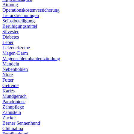
Atmung
Operationskostenversicherung
Tierarztrechnungen
Selbstbeteiligung
Beruhigungsmittel
Silvester
Diabetes
Leber
Lefzenekzeme
Magen-Darm
Magenschleimhautentzündung
Mandeln
Nebenhöhlen
Niere
Futter
Getreide
Karies
Mundgeruch
Paradontose
Zahnpflege
Zahnstein
Zucker
Berner Sennenhund
Chihuahua
Familienhund