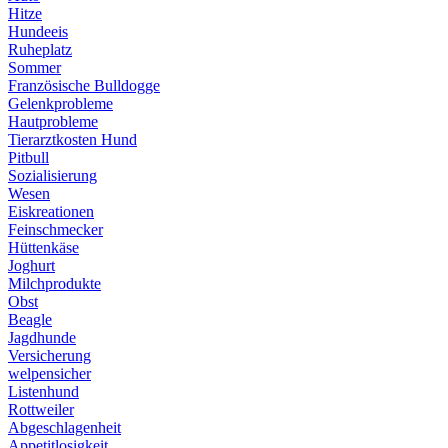
Hitze
Hundeeis
Ruheplatz
Sommer
Französische Bulldogge
Gelenkprobleme
Hautprobleme
Tierarztkosten Hund
Pitbull
Sozialisierung
Wesen
Eiskreationen
Feinschmecker
Hüttenkäse
Joghurt
Milchprodukte
Obst
Beagle
Jagdhunde
Versicherung
welpensicher
Listenhund
Rottweiler
Abgeschlagenheit
Appetitlosigkeit