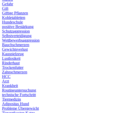
Gefahr
Gift
Giftige Pflanzen
Kohletabletten
Hundeschule
positive Bestärkung
Schutzaggression
Selbstverteidigung
Wettbewerbsaggression
Bauchschmerzen
Gewichtsverlust
Kauspielzeug
Lustlosikeit
Rinderhaut
Trockenfutter
Zahnschmerzen
HCC
Arzt
Krankheit
Routineuntersuchung
technische Fortschritt
Tiermedizin
Adipositas Hund
Probleme Übergewicht
Tierarztkosten Katze