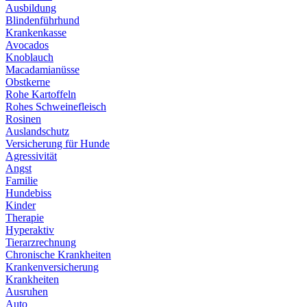
Ausbildung
Blindenführhund
Krankenkasse
Avocados
Knoblauch
Macadamianüsse
Obstkerne
Rohe Kartoffeln
Rohes Schweinefleisch
Rosinen
Auslandschutz
Versicherung für Hunde
Agressivität
Angst
Familie
Hundebiss
Kinder
Therapie
Hyperaktiv
Tierarzrechnung
Chronische Krankheiten
Krankenversicherung
Krankheiten
Ausruhen
Auto