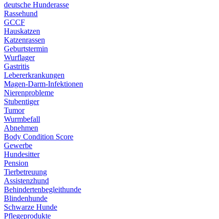
deutsche Hunderasse
Rassehund
GCCF
Hauskatzen
Katzenrassen
Geburtstermin
Wurflager
Gastritis
Lebererkrankungen
Magen-Darm-Infektionen
Nierenprobleme
Stubentiger
Tumor
Wurmbefall
Abnehmen
Body Condition Score
Gewerbe
Hundesitter
Pension
Tierbetreuung
Assistenzhund
Behindertenbegleithunde
Blindenhunde
Schwarze Hunde
Pflegeprodukte