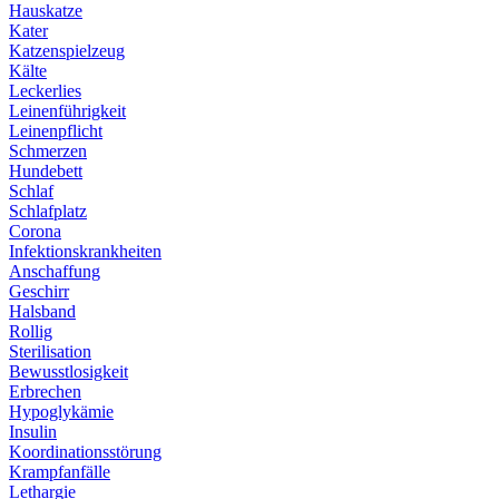
Hauskatze
Kater
Katzenspielzeug
Kälte
Leckerlies
Leinenführigkeit
Leinenpflicht
Schmerzen
Hundebett
Schlaf
Schlafplatz
Corona
Infektionskrankheiten
Anschaffung
Geschirr
Halsband
Rollig
Sterilisation
Bewusstlosigkeit
Erbrechen
Hypoglykämie
Insulin
Koordinationsstörung
Krampfanfälle
Lethargie