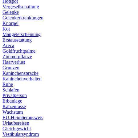
Hotspot
Vergesellschaftung
Gelenke
Gelenkerkrankungen
Knorpel
Kot
Mangelerscheinung
Erstausstattung
Areca
Goldfruchtpalme
Zimmerpflanze
Haarverlust
Grunzen
Kaninchensprache
Kaninchenverhalten
Ruhe
Schlafen
Privatperson
Erbanlage
Katzenrasse
Wachstum
EU-Heimtierausweis
Urlaubsreisen
Gleichgewicht
Vestibularsyndrom