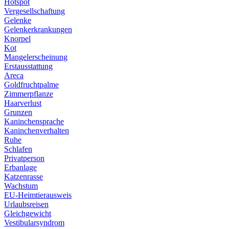
Hotspot
Vergesellschaftung
Gelenke
Gelenkerkrankungen
Knorpel
Kot
Mangelerscheinung
Erstausstattung
Areca
Goldfruchtpalme
Zimmerpflanze
Haarverlust
Grunzen
Kaninchensprache
Kaninchenverhalten
Ruhe
Schlafen
Privatperson
Erbanlage
Katzenrasse
Wachstum
EU-Heimtierausweis
Urlaubsreisen
Gleichgewicht
Vestibularsyndrom