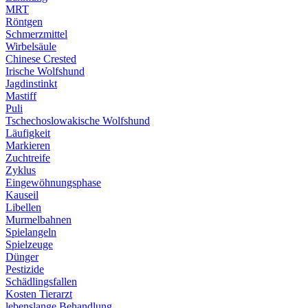
MRT
Röntgen
Schmerzmittel
Wirbelsäule
Chinese Crested
Irische Wolfshund
Jagdinstinkt
Mastiff
Puli
Tschechoslowakische Wolfshund
Läufigkeit
Markieren
Zuchtreife
Zyklus
Eingewöhnungsphase
Kauseil
Libellen
Murmelbahnen
Spielangeln
Spielzeuge
Dünger
Pestizide
Schädlingsfallen
Kosten Tierarzt
lebenslange Behandlung