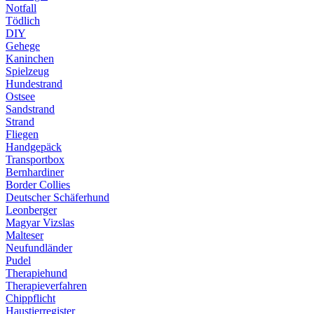
Notfall
Tödlich
DIY
Gehege
Kaninchen
Spielzeug
Hundestrand
Ostsee
Sandstrand
Strand
Fliegen
Handgepäck
Transportbox
Bernhardiner
Border Collies
Deutscher Schäferhund
Leonberger
Magyar Vizslas
Malteser
Neufundländer
Pudel
Therapiehund
Therapieverfahren
Chippflicht
Haustierregister