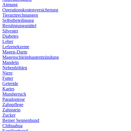
Atmung
Operationskostenversicherung
Tierarztrechnungen
Selbstbeteiligung
Beruhigungsmittel
Silvester
Diabetes
Leber
Lefzenekzeme
Magen-Darm
Magenschleimhautentzündung
Mandeln
Nebenhöhlen
Niere
Futter
Getreide
Karies
Mundgeruch
Paradontose
Zahnpflege
Zahnstein
Zucker
Berner Sennenhund
Chihuahua
Familienhund