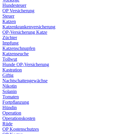
Hundesteuer
OP Versicherung
Steuer
Katzen
Katzenkrankenversicherung
OP-Versicherung Katze
Züchter
Impfung
Katzenschnupfen
Katzenseuche
Tollwut
Hunde OP-Versicherung
Kastration
Giftig
Nachtschattengewächse
Nikotin
Solanin
Tomaten
Fortpflanzung
Hündin
Operation
Operationskosten
Rüde
OP Kostenschutzes