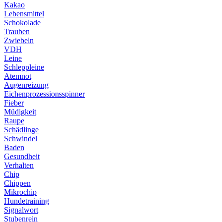
Kakao
Lebensmittel
Schokolade
Trauben
Zwiebeln
VDH
Leine
Schleppleine
Atemnot
Augenreizung
Eichenprozessionsspinner
Fieber
Müdigkeit
Raupe
Schädlinge
Schwindel
Baden
Gesundheit
Verhalten
Chip
Chippen
Mikrochip
Hundetraining
Signalwort
Stubenrein