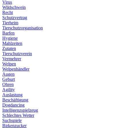
Virus
Wildschwein
Recht
Schutzvertrag
Tierheim
Tierschutzorganisation
Barfen
Hygiene
Mahlzeiten
Zutaten
Tierschutzverein
Vermehrer
Welpen
Welpenhändler
Augen
Geburt
Ohren
Agility
Auslastung
Beschäftigung
Dogdancing
Intelligenzspielzeug
Schlechtes Wetter
Suchspiele
Birkenzucker