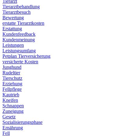
Tierarzt
Tierarztbehandlung
Tierarztbesuch
Bewertung
erstatte Tierarztkosten
Erstattung
Kundenfeedback
Kundenmeinung
Leistungen
Leistungsumfang
Petplan Tierversicherung
versicherte Kosten
Junghund
Rudeltier
Tierschutz
Erziehung
Fellpflege
Kautrieb
Kneifen
Schnappen
Zuneigung
Gesetz
Sozialisierungsphase
Ernährung
Fell