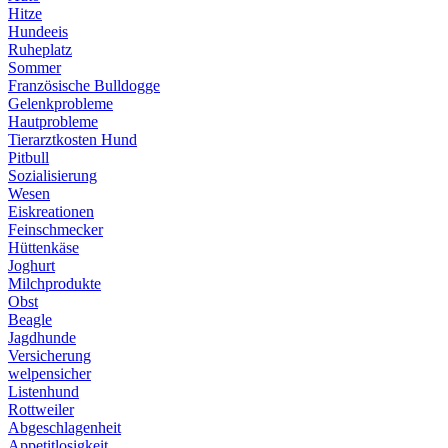
Hitze
Hundeeis
Ruheplatz
Sommer
Französische Bulldogge
Gelenkprobleme
Hautprobleme
Tierarztkosten Hund
Pitbull
Sozialisierung
Wesen
Eiskreationen
Feinschmecker
Hüttenkäse
Joghurt
Milchprodukte
Obst
Beagle
Jagdhunde
Versicherung
welpensicher
Listenhund
Rottweiler
Abgeschlagenheit
Appetitlosigkeit