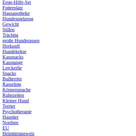
Erste-Hilfe-Set
Futterplatz
Hausapotheke
Hundespielzeug
Gewicht
Stillen
Trächtig
große Hunderassen
Herkunft
Hundekekse
Kausnacks
Kaustange
Lerckerlie
Snacks
Bullterrier
Rasseliste
Körpersprache
Ruhezeiten
Kleiner Hund
Terrier
Psychotherapie
Haustier
Nordsee
EU
Heimtierausweis