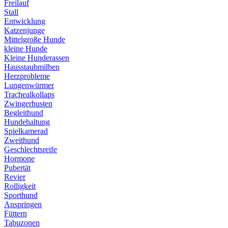
Freilauf
Stall
Entwicklung
Katzenjunge
Mittelgroße Hunde
kleine Hunde
Kleine Hunderassen
Hausstaubmilben
Herzprobleme
Lungenwürmer
Trachealkollaps
Zwingerhusten
Begleithund
Hundehaltung
Spielkamerad
Zweithund
Geschlechtsreife
Hormone
Pubertät
Revier
Rolligkeit
Sporthund
Anspringen
Füttern
Tabuzonen