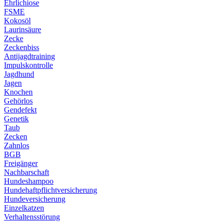
Ehrlichiose
FSME
Kokosöl
Laurinsäure
Zecke
Zeckenbiss
Antijagdtraining
Impulskontrolle
Jagdhund
Jagen
Knochen
Gehörlos
Gendefekt
Genetik
Taub
Zecken
Zahnlos
BGB
Freigänger
Nachbarschaft
Hundeshampoo
Hundehaftpflichtversicherung
Hundeversicherung
Einzelkatzen
Verhaltensstörung