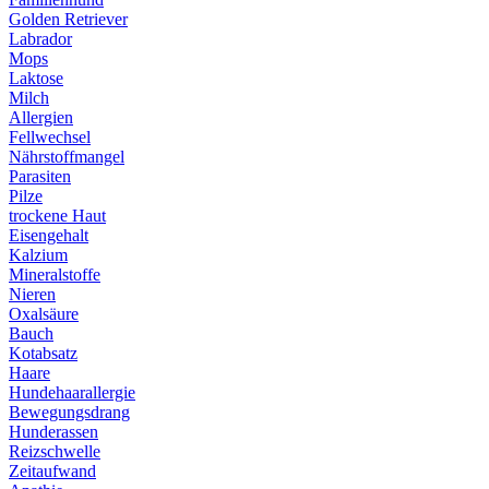
Golden Retriever
Labrador
Mops
Laktose
Milch
Allergien
Fellwechsel
Nährstoffmangel
Parasiten
Pilze
trockene Haut
Eisengehalt
Kalzium
Mineralstoffe
Nieren
Oxalsäure
Bauch
Kotabsatz
Haare
Hundehaarallergie
Bewegungsdrang
Hunderassen
Reizschwelle
Zeitaufwand