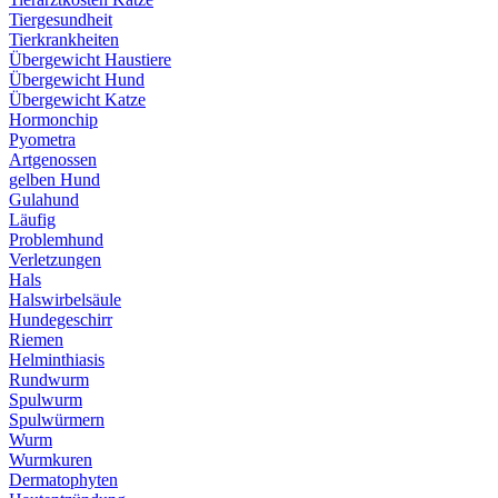
Tiergesundheit
Tierkrankheiten
Übergewicht Haustiere
Übergewicht Hund
Übergewicht Katze
Hormonchip
Pyometra
Artgenossen
gelben Hund
Gulahund
Läufig
Problemhund
Verletzungen
Hals
Halswirbelsäule
Hundegeschirr
Riemen
Helminthiasis
Rundwurm
Spulwurm
Spulwürmern
Wurm
Wurmkuren
Dermatophyten