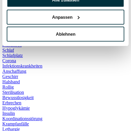
Hauskatze
Kater
Katzenspielzeug
Anpassen
Kälte
Leckerlies
Leinenführigkeit
Ablehnen
Leinenpflicht
Schmerzen
Hundebett
Schlaf
Schlafplatz
Corona
Infektionskrankheiten
Anschaffung
Geschirr
Halsband
Rollig
Sterilisation
Bewusstlosigkeit
Erbrechen
Hypoglykämie
Insulin
Koordinationsstörung
Krampfanfälle
Lethargie