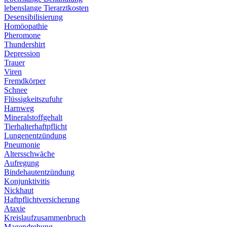
lebenslange Tierarztkosten
Desensibilisierung
Homöopathie
Pheromone
Thundershirt
Depression
Trauer
Viren
Fremdkörper
Schnee
Flüssigkeitszufuhr
Harnweg
Mineralstoffgehalt
Tierhalterhaftpflicht
Lungenentzündung
Pneumonie
Altersschwäche
Aufregung
Bindehautentzündung
Konjunktivitis
Nickhaut
Haftpflichtversicherung
Ataxie
Kreislaufzusammenbruch
Magendrehung