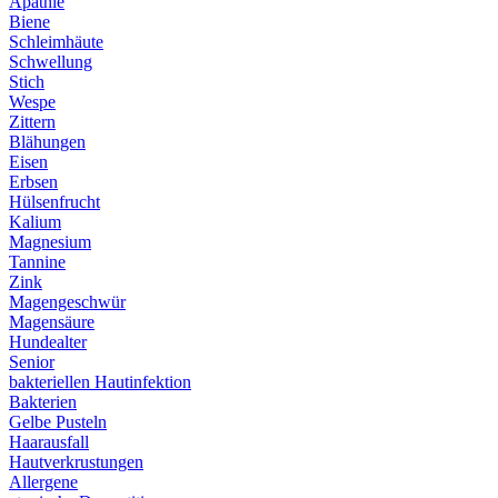
Apathie
Biene
Schleimhäute
Schwellung
Stich
Wespe
Zittern
Blähungen
Eisen
Erbsen
Hülsenfrucht
Kalium
Magnesium
Tannine
Zink
Magengeschwür
Magensäure
Hundealter
Senior
bakteriellen Hautinfektion
Bakterien
Gelbe Pusteln
Haarausfall
Hautverkrustungen
Allergene