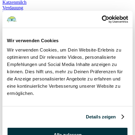
Katzenmilch
Verdauung
Beruhigung
Katzenverhalten
Schnurren
Selbstheilung
Gehorsam
Hundeerziehung
Wir verwenden Cookies
Hundeführerschein
Wir verwenden Cookies, um Dein Website-Erlebnis zu
Prüfung
Sachkundenachweis
optimieren und Dir relevante Videos, personalisierte
Sozialverträglichkeit
Empfehlungen und Social Media Inhalte anzeigen zu
Bloodhound
können. Dies hilft uns, mehr zu Deinen Präferenzen für
Hundesport
Mantrailing
die Anzeige personalisierter Angebote zu erfahren und
Rettungshund
eine kontinuierliche Verbesserung unserer Website zu
Schäferhund
ermöglichen.
Schweißhund
exzessives Lecken
Niesen
Hepatitis
Impfen
Details zeigen
Leptospirose
Parvovirose
Staupe
Alle zulassen