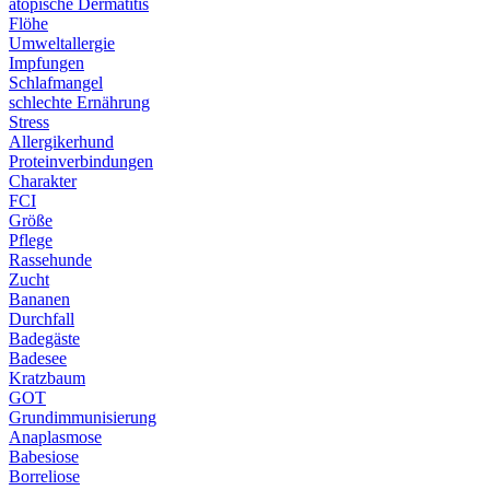
atopische Dermatitis
Flöhe
Umweltallergie
Impfungen
Schlafmangel
schlechte Ernährung
Stress
Allergikerhund
Proteinverbindungen
Charakter
FCI
Größe
Pflege
Rassehunde
Zucht
Bananen
Durchfall
Badegäste
Badesee
Kratzbaum
GOT
Grundimmunisierung
Anaplasmose
Babesiose
Borreliose