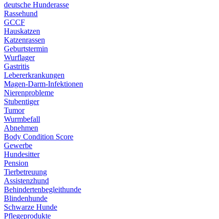
deutsche Hunderasse
Rassehund
GCCF
Hauskatzen
Katzenrassen
Geburtstermin
Wurflager
Gastritis
Lebererkrankungen
Magen-Darm-Infektionen
Nierenprobleme
Stubentiger
Tumor
Wurmbefall
Abnehmen
Body Condition Score
Gewerbe
Hundesitter
Pension
Tierbetreuung
Assistenzhund
Behindertenbegleithunde
Blindenhunde
Schwarze Hunde
Pflegeprodukte