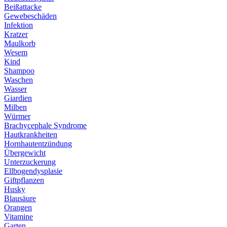
Beißattacke
Gewebeschäden
Infektion
Kratzer
Maulkorb
Wesem
Kind
Shampoo
Waschen
Wasser
Giardien
Milben
Würmer
Brachycephale Syndrome
Hautkrankheiten
Hornhautentzündung
Übergewicht
Unterzuckerung
Ellbogendysplasie
Giftpflanzen
Husky
Blausäure
Orangen
Vitamine
Garten