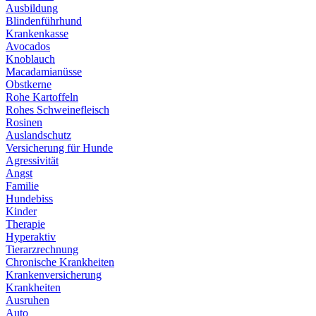
Ausbildung
Blindenführhund
Krankenkasse
Avocados
Knoblauch
Macadamianüsse
Obstkerne
Rohe Kartoffeln
Rohes Schweinefleisch
Rosinen
Auslandschutz
Versicherung für Hunde
Agressivität
Angst
Familie
Hundebiss
Kinder
Therapie
Hyperaktiv
Tierarzrechnung
Chronische Krankheiten
Krankenversicherung
Krankheiten
Ausruhen
Auto