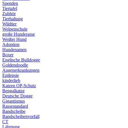
Spenden
Tiertafel
Zubhör
Tierhaltung
Wildtier
Welpenschule
große Hunderasse
Weißer Hund
Adoption
Hundenamen
Boxer
Englische Bulldogge
Goldendoodle
Augenerkrankungen
Epilepsie
kinderlieb
Katzen OP-Schutz
Bengalkatze
Deutsche Dogge
Gigantismus
Rassestandard
Bandscheibe
Bandscheibenvorfall
CT
Lähmung