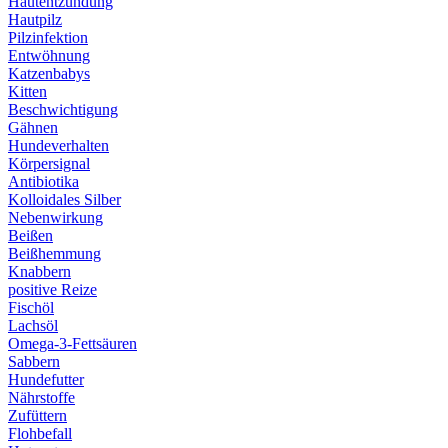
Hautentzündung
Hautpilz
Pilzinfektion
Entwöhnung
Katzenbabys
Kitten
Beschwichtigung
Gähnen
Hundeverhalten
Körpersignal
Antibiotika
Kolloidales Silber
Nebenwirkung
Beißen
Beißhemmung
Knabbern
positive Reize
Fischöl
Lachsöl
Omega-3-Fettsäuren
Sabbern
Hundefutter
Nährstoffe
Zufüttern
Flohbefall