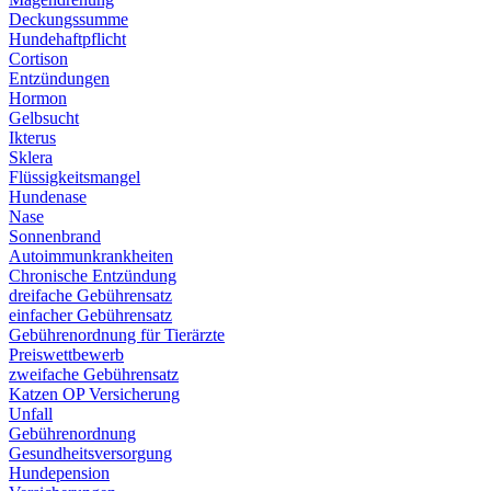
Deckungssumme
Hundehaftpflicht
Cortison
Entzündungen
Hormon
Gelbsucht
Ikterus
Sklera
Flüssigkeitsmangel
Hundenase
Nase
Sonnenbrand
Autoimmunkrankheiten
Chronische Entzündung
dreifache Gebührensatz
einfacher Gebührensatz
Gebührenordnung für Tierärzte
Preiswettbewerb
zweifache Gebührensatz
Katzen OP Versicherung
Unfall
Gebührenordnung
Gesundheitsversorgung
Hundepension