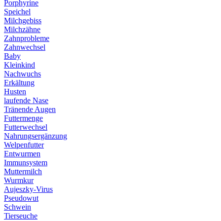
Porphyrine
Speichel
Milchgebiss
Milchzähne
Zahnprobleme
Zahnwechsel
Baby
Kleinkind
Nachwuchs
Erkältung
Husten
laufende Nase
Tränende Augen
Futtermenge
Futterwechsel
Nahrungsergänzung
Welpenfutter
Entwurmen
Immunsystem
Muttermilch
Wurmkur
Aujeszky-Virus
Pseudowut
Schwein
Tierseuche