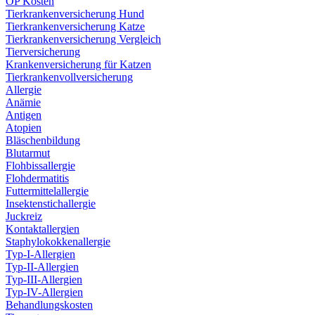
OP Kosten
Tierkrankenversicherung Hund
Tierkrankenversicherung Katze
Tierkrankenversicherung Vergleich
Tierversicherung
Krankenversicherung für Katzen
Tierkrankenvollversicherung
Allergie
Anämie
Antigen
Atopien
Bläschenbildung
Blutarmut
Flohbissallergie
Flohdermatitis
Futtermittelallergie
Insektenstichallergie
Juckreiz
Kontaktallergien
Staphylokokkenallergie
Typ-I-Allergien
Typ-II-Allergien
Typ-III-Allergien
Typ-IV-Allergien
Behandlungskosten